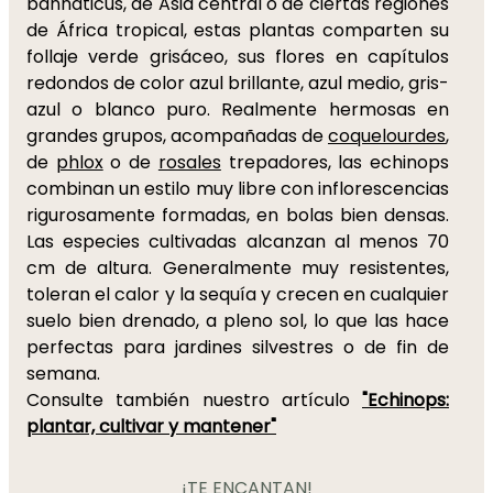
bannaticus, de Asia central o de ciertas regiones
de África tropical, estas plantas comparten su
follaje verde grisáceo, sus flores en capítulos
redondos de color azul brillante, azul medio, gris-
azul o blanco puro. Realmente hermosas en
grandes grupos, acompañadas de
coquelourdes
,
de
phlox
o de
rosales
trepadores, las echinops
combinan un estilo muy libre con inflorescencias
rigurosamente formadas, en bolas bien densas.
Las especies cultivadas alcanzan al menos 70
cm de altura. Generalmente muy resistentes,
toleran el calor y la sequía y crecen en cualquier
suelo bien drenado, a pleno sol, lo que las hace
perfectas para jardines silvestres o de fin de
semana.
Consulte también nuestro artículo
"Echinops:
plantar, cultivar y mantener"
¡TE ENCANTAN!