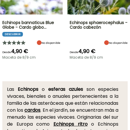
Echinops bannaticus Blue
Echinops sphaerocephalus -
Globe - Cardo globo…
Cardo cabezón
DESCUBRIR
No disponible
No disponible
4,90 €
4,90 €
Desde
Desde
Maceta de 8/9 cm
Maceta de 8/9 cm
Las
Echinops
o
esferas azules
son especies
vivaces, bienales o anuales pertenecientes a la
familia de las asteráceas que están relacionadas
con los
cardos
. En el jardín, se encuentran más a
menudo las especies vivaces. Originarias del sur
de Europa como
Echinops ritro
o Echinops