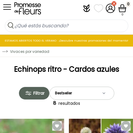
Ir al contenido
0
Plantfit
Mis listas de favo
Mi cuenta
Cesta
0
ESTAMOS ABIERTOS TODO EL VERANO : ¡Descubre nuestras promociones del momento!
⋯
>
Vivaces por variedad
Echinops ritro - Cardos azules
Filtrar
8
resultados