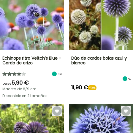
Echinops ritro Veitch’s Blue -
Dúo de cardos bolas azul y
Cardo de erizo
blanco
109
74
5,90 €
Desde
11,90 €
-14%
Maceta de 8/9 cm
Disponible en 2 tamaños