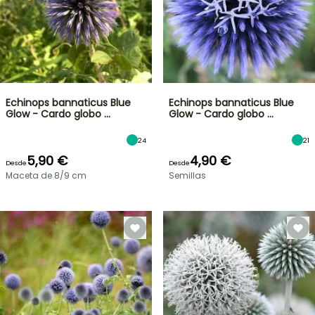
Echinops bannaticus Blue
Echinops bannaticus Blue
Glow - Cardo globo …
Glow - Cardo globo …
24
21
5,90 €
4,90 €
Desde
Desde
Maceta de 8/9 cm
Semillas
OFERTA
RELÁMPAGO
¡HASTA
UN
30
%
BULBOS
DE
DE