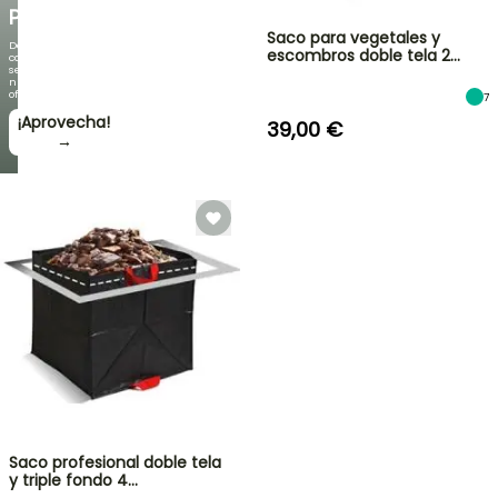
PLANTAS!
Saco para vegetales y
Descubre
escombros doble tela 2…
cada
semana
nuevas
ofertas
7
¡Aprovecha!
39,00 €
→
Saco profesional doble tela
y triple fondo 4…