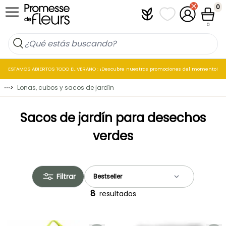
Ir al contenido
0
Plantfit
Mis listas de favo
Mi cuenta
Cesta
0
ESTAMOS ABIERTOS TODO EL VERANO : ¡Descubre nuestras promociones del momento!
⋯
>
Lonas, cubos y sacos de jardín
Sacos de jardín para desechos
verdes
Filtrar
8
resultados