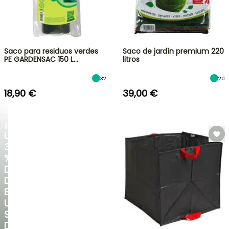
Saco para residuos verdes
Saco de jardín premium 220
PE GARDENSAC 150 L…
litros
32
20
18,90 €
39,00 €
OFERTA
RELÁMPAGO
¡HASTA
UN
30
%
DE
DESCUENTO
EN
UNA
SELECCIÓN
DE