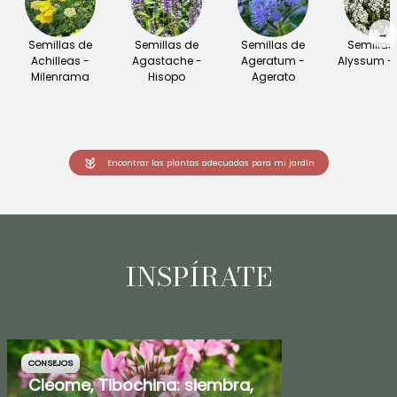
→
Semillas de
Semillas de
Semillas de
Semillas
Achilleas -
Agastache -
Ageratum -
Alyssum - 
Milenrama
Hisopo
Agerato
Encontrar las plantas adecuadas para mi jardín
INSPÍRATE
CONSEJOS
Cleome, Tibochina: siembra,