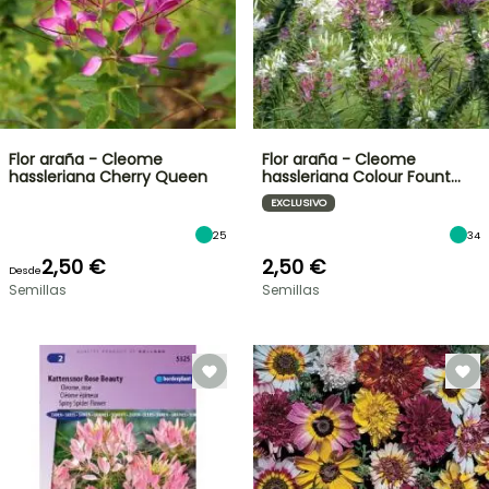
Flor araña - Cleome
Flor araña - Cleome
hassleriana Cherry Queen
hassleriana Colour Fount…
EXCLUSIVO
25
34
2,50 €
2,50 €
Desde
Semillas
Semillas