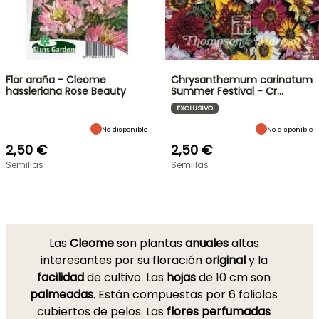
Flor araña - Cleome
Chrysanthemum carinatum
hassleriana Rose Beauty
Summer Festival - Cr…
EXCLUSIVO
No disponible
No disponible
2,50 €
2,50 €
Semillas
Semillas
Las
Cleome
son plantas
anuales
altas
interesantes por su floración
original
y la
facilidad
de cultivo. Las
hojas
de 10 cm son
palmeadas
. Están compuestas por 6 foliolos
cubiertos de pelos. Las
flores
perfumadas