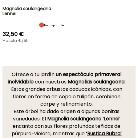
Magnolia soulangeana
Lennei
No disponible
32,50 €
Maceta 4L/5L
Ofrece a tu jardín
un espectáculo primaveral
inolvidable
con nuestros
Magnolias soulangeana.
Estos grandes arbustos caducos icónicos, con
flores en forma de copa o tulipán, combinan
carpe y refinamiento.
Este árbol ha dado origen a algunas bonitas
variedades. El
Magnolia soulangeana
‘Lennei’
encanta con sus flores profundas teñidas de
púrpura-violeta, mientras que
‘
Rustica Rubra’