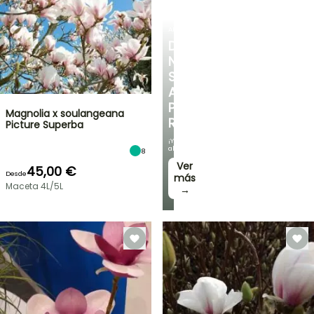
ARBUSTOS
DESCUBRE
NUESTRA
SELECCIÓN
A
PRECIOS
Magnolia x soulangeana
REDUCIDOS
Picture Superba
¡Y
ahorra!
8
Ver
45,00 €
Desde
más
Maceta 4L/5L
→