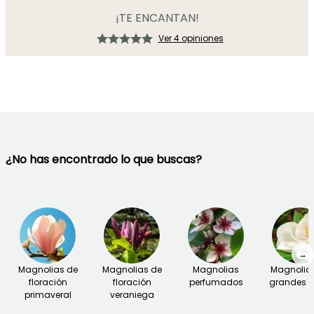
¡TE ENCANTAN!
Ver 4 opiniones
¿No has encontrado lo que buscas?
→
Magnolias de
Magnolias de
Magnolias
Magnolia
floración
floración
perfumados
grandes fl
primaveral
veraniega