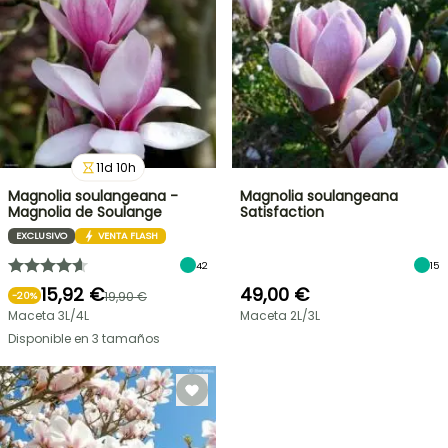
11
d
10
h
Magnolia soulangeana -
Magnolia soulangeana
Magnolia de Soulange
Satisfaction
EXCLUSIVO
VENTA FLASH
42
15
15,92 €
49,00 €
19,90 €
-
20
%
Maceta 3L/4L
Maceta 2L/3L
Disponible en 3 tamaños