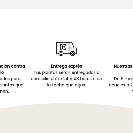
cación contra
Entrega exprés
Nuestras 
io
Tus plantas serán entregadas a
zados para
domicilio entre 24 y 48 horas o en
De 6 mes
 plantas que
la fecha que elijas.
anuales a 2
nen.