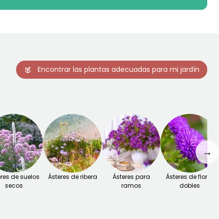
Encontrar las plantas adecuadas para mi jardín
→
res de suelos
Ásteres de ribera
Ásteres para
Ásteres de flores
secos
ramos
dobles