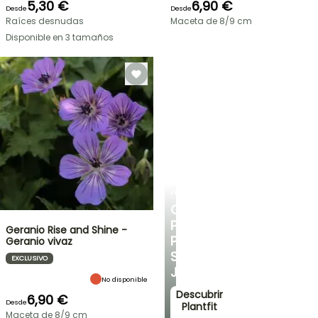
5,30 €
6,90 €
Desde
Desde
Raíces desnudas
Maceta de 8/9 cm
Disponible en 3 tamaños
PLANTFIT
CONSEJOS
PERSONALIZADOS
Geranio Rise and Shine -
PARA
Geranio vivaz
SU
EXCLUSIVO
JARDÍN
No disponible
Descubrir
6,90 €
Desde
Plantfit
Maceta de 8/9 cm