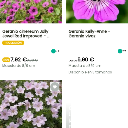
Geranio cinereum Jolly
Geranio Kelly-Anne -
Jewel Red Improved - …
Geranio vivaz
PROMOCIÓN
49
57
7,92 €
5,90 €
9,90 €
20%
Desde
Maceta de 8/9 cm
Maceta de 8/9 cm
Disponible en 3 tamaños
CREA
UN
RINCÓN
FRESCO