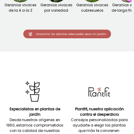
Geranios vivaces
Geranios vivaces
Geranios vivaces
Geranios v
de la A a la Z
por variedad
cubresuelos
de larga flo
Encontrar las plantas adecuadas para mi jardín
Especialistas en plantas de
Plantfit, nuestra aplicación
jardín
contra el desperdicio
Desde nuestros orígenes en
Consejos personalizados para
1950, estamos comprometidos
ayudarte a elegir las plantas
con la calidad de nuestras
que más te convienen.