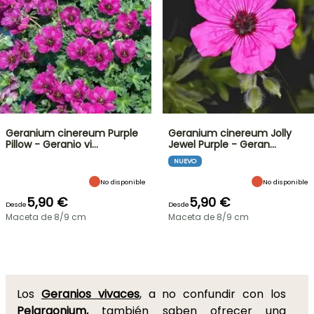
Geranium cinereum Purple
Geranium cinereum Jolly
Pillow - Geranio vi…
Jewel Purple - Geran…
NUEVO
No disponible
No disponible
5,90 €
5,90 €
Desde
Desde
Maceta de 8/9 cm
Maceta de 8/9 cm
Los
Geranios vivaces
,
a no confundir con los
Pelargonium
,
también saben ofrecer una