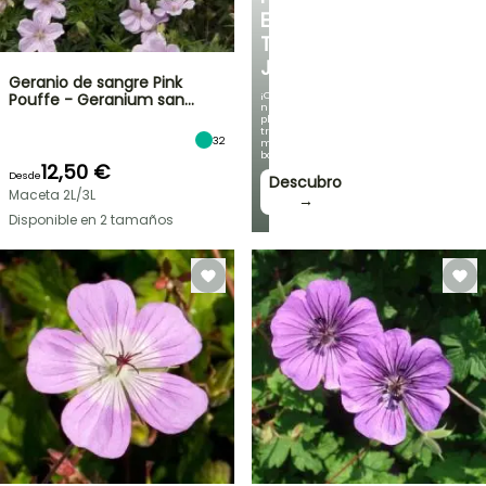
EN
TU
JARDÍN
Geranio de sangre Pink
¡Con
Pouffe - Geranium san…
nuestras
plantas
trepadoras
32
más
bonitas!
12,50 €
Desde
Descubro
Maceta 2L/3L
→
Disponible en 2 tamaños