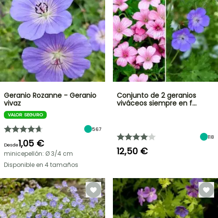
Geranio Rozanne - Geranio
Conjunto de 2 geranios
vivaz
viváceos siempre en f…
VALOR SEGURO
567
118
1,05 €
Desde
12,50 €
minicepellón: Ø 3/4 cm
Disponible en 4 tamaños