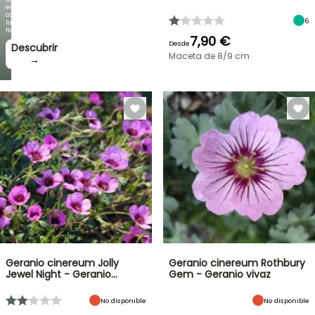
espectacular
como
6
la
floración!
7,90 €
Desde
Descubrir
Maceta de 8/9 cm
→
Geranio cinereum Jolly
Geranio cinereum Rothbury
Jewel Night - Geranio…
Gem - Geranio vivaz
No disponible
No disponible