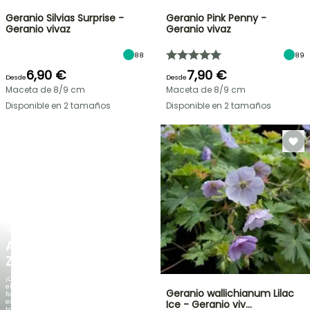
Geranio Silvias Surprise -
Geranio Pink Penny -
Geranio vivaz
Geranio vivaz
88
89
6,90 €
7,90 €
Desde
Desde
Maceta de 8/9 cm
Maceta de 8/9 cm
Disponible en 2 tamaños
Disponible en 2 tamaños
NUEVO
AGAPANTHUS
ZAMBEZI
¡Cuando
el
Geranio wallichianum Lilac
follaje
es
Ice - Geranio viv…
tan