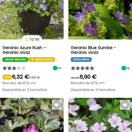
7
d
11
h
Geranio Azure Rush -
Geranio Blue Sunrise -
Geranio vivaz
Geranio vivaz
VALOR SEGURO
VENTA FLASH
DESCUBRIR
101
79
6,32 €
6,90 €
7,90 €
-
20
%
Desde
Maceta de 8/9 cm
Maceta de 8/9 cm
Disponible en 2 tamaños
Disponible en 3 tamaños
OFERTA
RELÁMPAGO
¡HASTA
UN
30