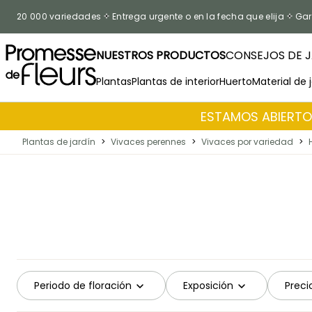
Ir al contenido
20 000 variedades
Entrega urgente o en la fecha que elija
Gar
NUESTROS PRODUCTOS
CONSEJOS DE J
Plantas
Plantas de interior
Huerto
Material de 
ESTAMOS ABIERTOS
Plantas de jardín
>
Vivaces perennes
>
Vivaces por variedad
>
Periodo de floración
Exposición
Preci