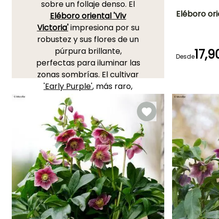
sobre un follaje denso. El
Eléboro ori
Eléboro oriental 'Viv
Victoria'
impresiona por su
Altura en la
robustez y sus flores de un
madurez
40 cm
púrpura brillante,
17,9
Desde
perfectas para iluminar las
zonas sombrías. El cultivar
'Early Purple'
, más raro,
Periodo de floraci
ofrece flores de un rojo
Enero a Marzo
granate oscuro a violeta
Septiembre 
intenso, casi mágicas, que
Diciembre
cautivan la mirada.
'Magic
Berenjena con borde'
, con
sus flores de un púrpura
casi negro bordeadas de
blanco, es una Rosa de
Carême excepcional para
los amantes de colores
oscuros e intensos. Todas