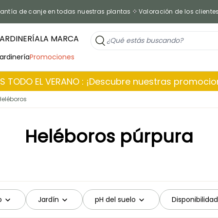
antía de canje en todas nuestras plantas
Valoración de los cliente
ARDINERÍA
LA MARCA
jardinería
Promociones
 TODO EL VERANO : ¡Descubre nuestras promoci
Heléboros
Heléboros púrpura
o
Jardín
pH del suelo
Disponibilidad