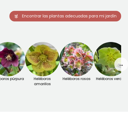
Encontrar las plantas adecuadas para mi jardín
→
boros púrpura
Heléboros
Heléboros rosas
Heléboros verdes
amarillos