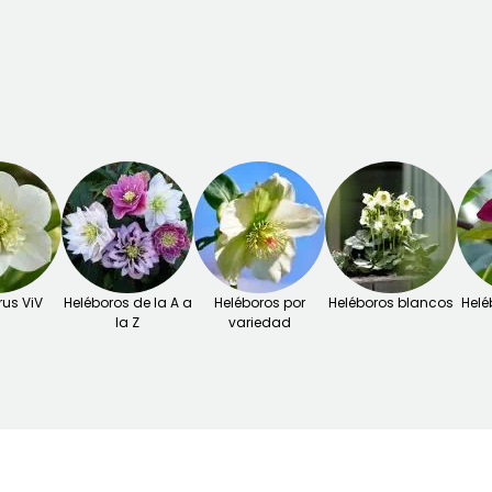
rus ViV
Heléboros de la A a
Heléboros por
Heléboros blancos
Helé
la Z
variedad