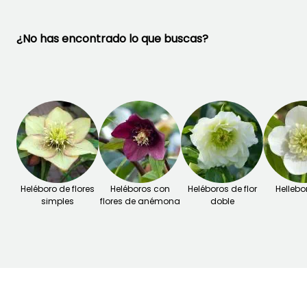
¿No has encontrado lo que buscas?
Heléboro de flores
Heléboros con
Heléboros de flor
Hellebo
simples
flores de anémona
doble