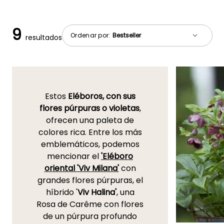
9
Ordenar por:
resultados
Estos
Eléboros, con sus
flores púrpuras o violetas
,
ofrecen una paleta de
colores rica. Entre los más
emblemáticos, podemos
mencionar el
'Eléboro
oriental 'Viv Milana'
con
grandes flores púrpuras, el
híbrido '
Viv Halina'
, una
Rosa de Carême con flores
de un púrpura profundo