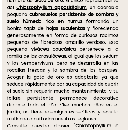
nombre de
Gota de oro
. El único representante
del
Chiastophyllum oppositifolium,
un adorable
pequeño
cubresuelos persistente de sombra y
suelo húmedo rico en humus
formando un
bonito tapiz de
hojas suculentas
y floreciendo
generosamente en forma de curiosos racimos
pequeños de florecitas amarillo verdoso. Esta
pequeña
vivácea caucásica
pertenece a la
familia de las
crasuláceas
, al igual que los Sedum
y los Sempervivum, pero se desarrolla en las
rocallas frescas y la sombra de los bosques.
Acoger la gota de oro es adoptarla, ya que
seduce rápidamente por su capacidad de cubrir
el suelo sin requerir mucho mantenimiento, y su
follaje persistente permanece decorativo
durante todo el año. Vive muchos años en el
jardín, no tiene enemigos específicos y resulta
rústica en casi todas nuestras regiones.
Consulte nuestro dossier
"Chiastophyllum o