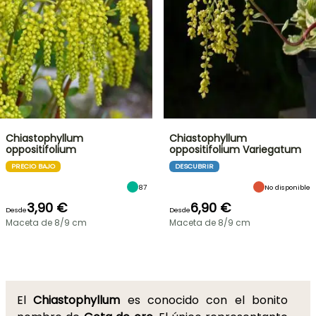
Chiastophyllum
Chiastophyllum
oppositifolium
oppositifolium Variegatum
PRECIO BAJO
DESCUBRIR
87
No disponible
3,90 €
6,90 €
Desde
Desde
Maceta de 8/9 cm
Maceta de 8/9 cm
El
Chiastophyllum
es conocido con el bonito