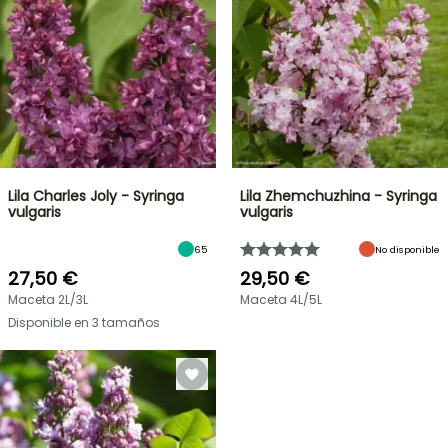
Lila Charles Joly - Syringa
Lila Zhemchuzhina - Syringa
vulgaris
vulgaris
65
No disponible
27,50 €
29,50 €
Maceta 2L/3L
Maceta 4L/5L
Disponible en 3 tamaños