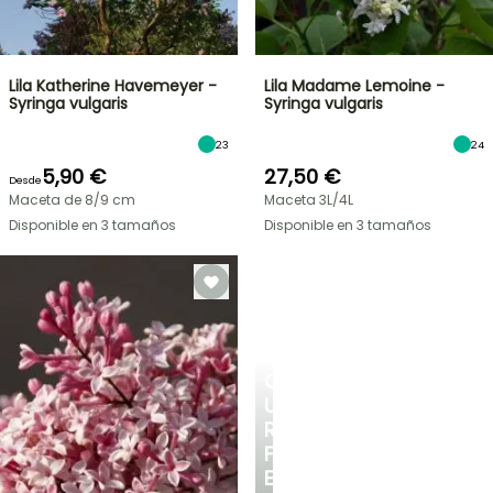
Lila Katherine Havemeyer -
Lila Madame Lemoine -
Syringa vulgaris
Syringa vulgaris
23
24
5,90 €
27,50 €
Desde
Maceta de 8/9 cm
Maceta 3L/4L
Disponible en 3 tamaños
Disponible en 3 tamaños
CREA
UN
RINCÓN
FRESCO
EN