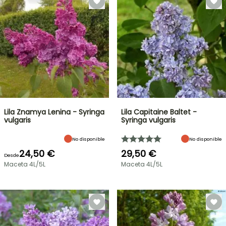
Lila Znamya Lenina - Syringa
Lila Capitaine Baltet -
vulgaris
Syringa vulgaris
No disponible
No disponible
24,50 €
29,50 €
Desde
Maceta 4L/5L
Maceta 4L/5L