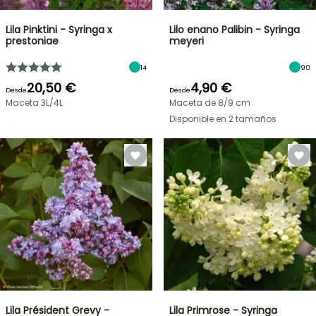
Lila Pinktini - Syringa x
Lilo enano Palibin - Syringa
prestoniae
meyeri
14
90
20,50 €
4,90 €
Desde
Desde
Maceta 3L/4L
Maceta de 8/9 cm
Disponible en 2 tamaños
Lila Président Grevy -
Lila Primrose - Syringa