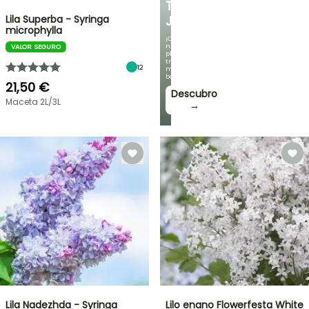
TU
Lila Superba - Syringa
JARDÍN
microphylla
¡Con
nuestras
VALOR SEGURO
plantas
trepadoras
12
más
bonitas!
21,50 €
Descubro
Maceta 2L/3L
→
Lila Nadezhda - Syringa
Lilo enano Flowerfesta White