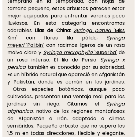
temprano en la temporada, con hojas de
tamaño pequeño, estos arbustos parecen estar
mejor equipados para enfrentar veranos poco
lluviosos. En esta categoría encontramos
adorables
Lilas de China
:
Syringa patula
'Miss
Kim'
con flores lila pálido,
Syringa
meyeri
'Palibin'
con racimos ligeros de un rosa
malva claro y
Syringa microphylla
'Superba'
de
un rosa intenso. El lila de Persia
Syringa x
persica
también es conocido por su sobriedad.
Es un híbrido natural que apareció en Afganistán
y Pakistán
,
donde es común en los jardines.
Otras especies botánicas, aunque poco
cultivadas, presentan una ventaja real para los
jardines sin riego. Citamos el
Syringa
afghanica
, nativo de las regiones montañosas
de Afganistán e Irán, adaptado a climas
semiáridos. Pequeño arbusto que no supera los
1,5 m en todas direcciones, flexible y elegante,