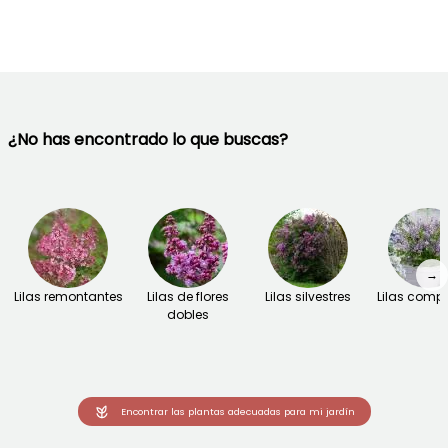
¿No has encontrado lo que buscas?
→
Lilas remontantes
Lilas de flores
Lilas silvestres
Lilas comp
dobles
Encontrar las plantas adecuadas para mi jardín