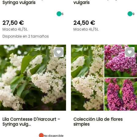
Syringa vulgaris
vulgaris
6
9
27,50 €
24,50 €
Maceta 4L/5L
Maceta 4L/5L
Disponible en 2 tamaños
Lila Comtesse D'Harcourt -
Colección Lila de flores
Syringa vulg…
simples
No disponible