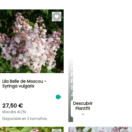
PLANTFIT
CONSEJOS
PERSONALIZADOS
PARA
Lila Belle de Moscou -
Syringa vulgaris
SU
JARDÍN
1
Descubrir
27,50 €
Plantfit
Maceta 4L/5L
→
Disponible en 2 tamaños