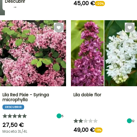
Descubrir
45,00 €
-20%
→
Lila Red Pixie - Syringa
Lila doble flor
microphylla
DESCUBRIR
5
12
27,50 €
49,00 €
-11%
Maceta 3L/4L