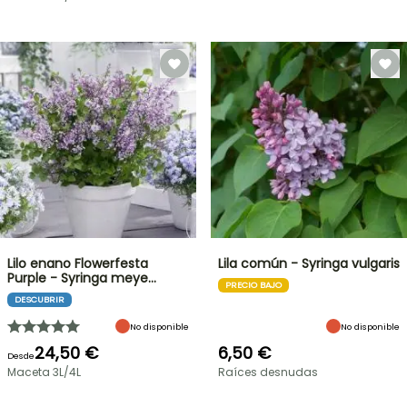
Lilo enano Flowerfesta
Lila común - Syringa vulgaris
Purple - Syringa meye…
PRECIO BAJO
DESCUBRIR
No disponible
No disponible
24,50 €
6,50 €
Desde
Maceta 3L/4L
Raíces desnudas