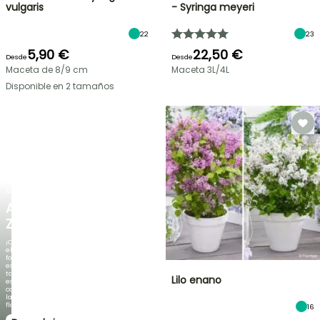
vulgaris
- Syringa meyeri
22
23
5,90 €
22,50 €
Desde
Desde
Maceta de 8/9 cm
Maceta 3L/4L
Disponible en 2 tamaños
NUEVO
AGAPANTHUS
ZAMBEZI
¡Cuando
el
follaje
es
tan
Lilo enano
espectacular
como
la
floración!
16