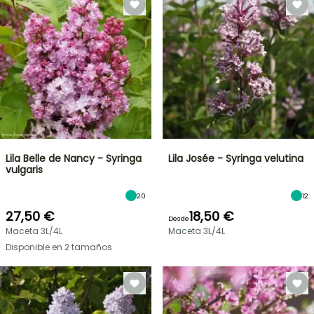
Lila Belle de Nancy - Syringa
Lila Josée - Syringa velutina
vulgaris
20
12
27,50 €
18,50 €
Desde
Maceta 3L/4L
Maceta 3L/4L
Disponible en 2 tamaños