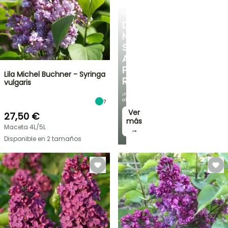
ARBUSTOS
DESCUBRE
NUESTRA
SELECCIÓN
A
PRECIOS
Lila Michel Buchner - Syringa
REDUCIDOS
vulgaris
¡Y
ahorra!
7
Ver
27,50 €
más
Maceta 4L/5L
→
Disponible en 2 tamaños
OFERTA
RELÁMPAGO
¡HASTA
UN
30
%
BULBOS
DE
DE