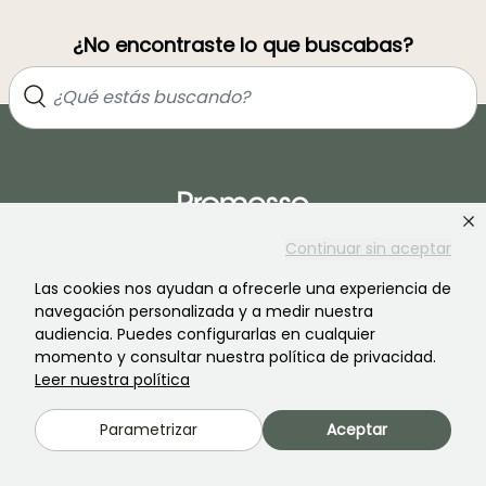
¿No encontraste lo que buscabas?
Continuar sin aceptar
Las cookies nos ayudan a ofrecerle una experiencia de
Únete a la comunidad de los amantes de las plantas
navegación personalizada y a medir nuestra
audiencia. Puedes configurarlas en cualquier
momento y consultar nuestra política de privacidad.
Leer nuestra política
Parametrizar
Aceptar
PROMESSE DE FLEURS
SERVICIOS