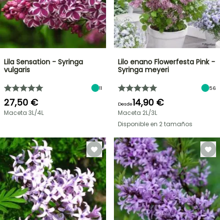
Lila Sensation - Syringa
Lilo enano Flowerfesta Pink -
vulgaris
Syringa meyeri
11
56
27,50 €
14,90 €
Desde
Maceta 3L/4L
Maceta 2L/3L
Disponible en 2 tamaños