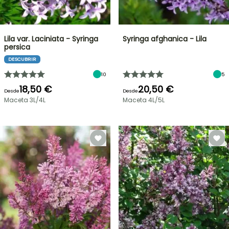
Lila var. Laciniata - Syringa
Syringa afghanica - Lila
persica
DESCUBRIR
10
5
18,50 €
20,50 €
Desde
Desde
Maceta 3L/4L
Maceta 4L/5L