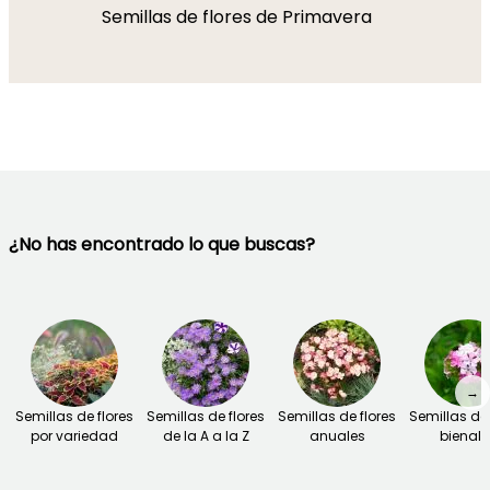
Semillas de flores de Primavera
¿No has encontrado lo que buscas?
→
Semillas de flores
Semillas de flores
Semillas de flores
Semillas de 
por variedad
de la A a la Z
anuales
bienale