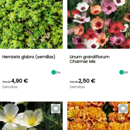
Herniaria glabra (semillas)
Linum grandiflorum
Charmer Mix
214
38
4,90 €
2,50 €
Desde
Desde
Semillas
Semillas