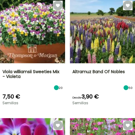
Viola williamsii Sweeties Mix
Altramuz Band Of Nobles
- Violeta
20
50
7,50 €
3,90 €
Desde
Semillas
Semillas