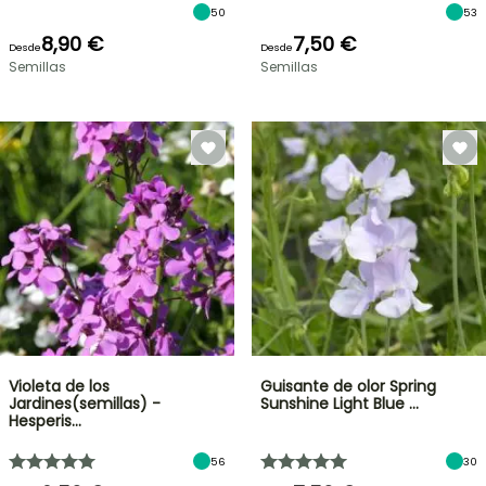
50
53
8,90 €
7,50 €
Desde
Desde
Semillas
Semillas
Violeta de los
Guisante de olor Spring
Jardines(semillas) -
Sunshine Light Blue …
Hesperis…
56
30