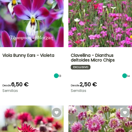
Viola Bunny Ears - Violeta
Clavellina - Dianthus
deltoides Micro Chips
EXCLUSIVO
13
14
6,50 €
2,50 €
Desde
Desde
Semillas
Semillas