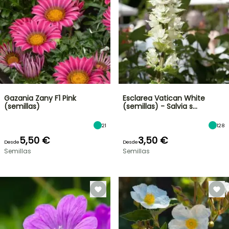
Gazania Zany F1 Pink
Esclarea Vatican White
(semillas)
(semillas) - Salvia s…
21
128
5,50 €
3,50 €
Desde
Desde
Semillas
Semillas