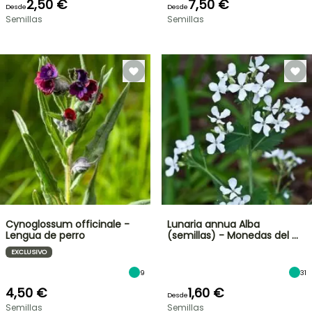
2,50 €
7,50 €
Desde
Desde
Semillas
Semillas
Cynoglossum officinale -
Lunaria annua Alba
Lengua de perro
(semillas) - Monedas del …
EXCLUSIVO
9
31
4,50 €
1,60 €
Desde
Semillas
Semillas