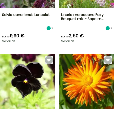
Salvia canariensis Lancelot
Linaria maroccana Fairy
Bouquet mix - Sapo m…
12
12
9,90 €
2,50 €
Desde
Desde
Semillas
Semillas