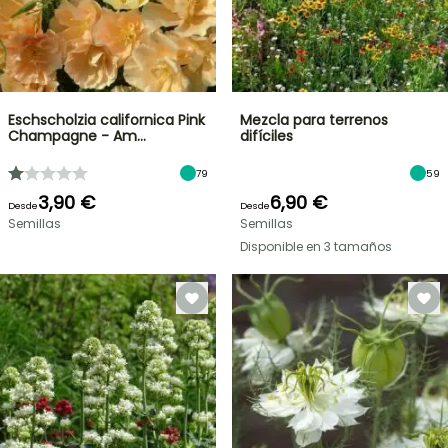
Eschscholzia californica Pink
Mezcla para terrenos
Champagne - Am…
difíciles
79
59
3,90 €
6,90 €
Desde
Desde
Semillas
Semillas
Disponible en 3 tamaños