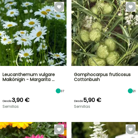
Leucanthemum vulgare
Gomphocarpus fruticosus
Maikönigin - Margarita …
Cottonbush
37
21
3,90 €
5,90 €
Desde
Desde
Semillas
Semillas