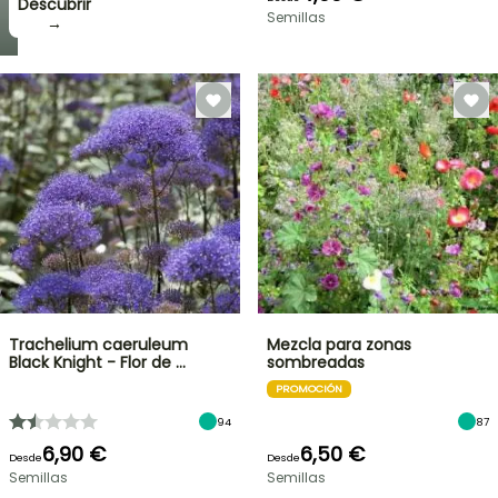
Descubrir
Semillas
→
Trachelium caeruleum
Mezcla para zonas
Black Knight - Flor de …
sombreadas
PROMOCIÓN
94
87
6,90 €
6,50 €
Desde
Desde
Semillas
Semillas