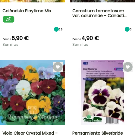
Caléndula Playtime Mix
Cerastium tomentosum
var. columnae - Canasti…
29
51
6,90 €
4,90 €
Desde
Desde
Semillas
Semillas
Viola Clear Crystal Mixed -
Pensamiento Silverbride