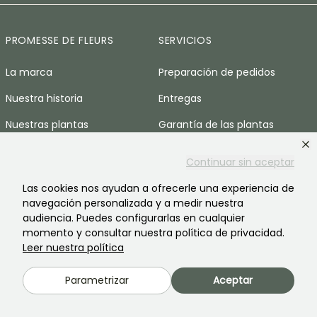
PROMESSE DE FLEURS
SERVICIOS
La marca
Preparación de pedidos
Nuestra historia
Entregas
Nuestras plantas
Garantía de las plantas
Nuestros compromisos
Pago seguro
Continuar sin aceptar
Nuestros valores
Plantfit
Las cookies nos ayudan a ofrecerle una experiencia de
Responsabilidad social
navegación personalizada y a medir nuestra
Pedido sin plástico
audiencia. Puedes configurarlas en cualquier
Reclutamiento
Nuestras cestas anti-
momento y consultar nuestra política de privacidad.
desperdicio
Leer nuestra política
Espacio prensa
Parametrizar
Aceptar
AYUDA & CONTACTOS
Preguntas frecuentes