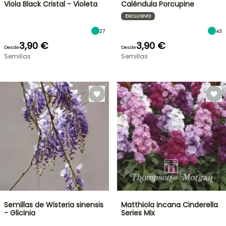
Viola Black Cristal - Violeta
Caléndula Porcupine
EXCLUSIVO
27
43
3,90 €
3,90 €
Desde
Desde
Semillas
Semillas
Semillas de Wisteria sinensis
Matthiola incana Cinderella
- Glicinia
Series Mix