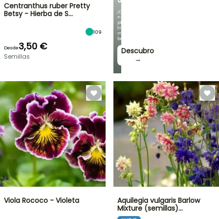
Centranthus ruber Pretty
¡Con
Betsy - Hierba de S…
nuestras
plantas
trepadoras
109
más
bonitas!
3,50 €
Desde
Descubro
Semillas
→
Viola Rococo - Violeta
Aquilegia vulgaris Barlow
Mixture (semillas)…