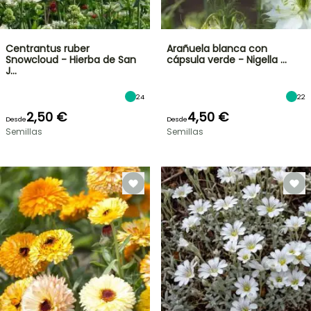
Centrantus ruber
Arañuela blanca con
Snowcloud - Hierba de San
cápsula verde - Nigella …
J…
24
22
2,50 €
4,50 €
Desde
Desde
Semillas
Semillas