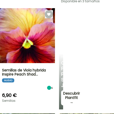
Disponible en 3 tamaños
PLANTFIT
CONSEJOS
PERSONALIZADOS
Semillas de Viola hybrida
PARA
Inspire Peach Shad…
SU
NUEVO
JARDÍN
6
Descubrir
6,90 €
Plantfit
Semillas
→