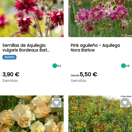
Semillas de Aquilegia
Pink aguileña - Aquilega
vulgaris Bordeaux Barl…
Nora Barlow
NUEVO
60
28
3,90 €
5,50 €
Desde
Semillas
Semillas