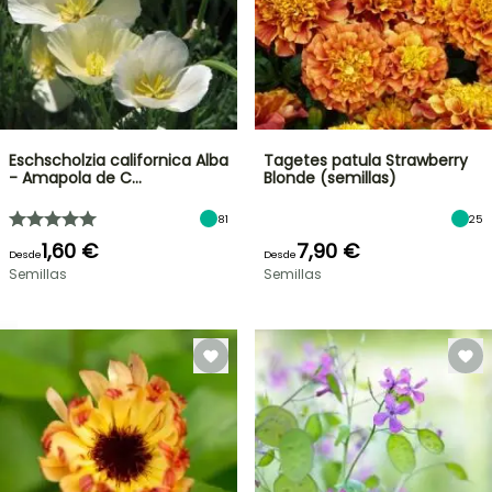
Eschscholzia californica Alba
Tagetes patula Strawberry
- Amapola de C…
Blonde (semillas)
81
25
1,60 €
7,90 €
Desde
Desde
Semillas
Semillas
OFERTA
RELÁMPAGO
¡HASTA
UN
30
%
BULBOS
DE
DE
PRIMAVERA
DESCUENTO