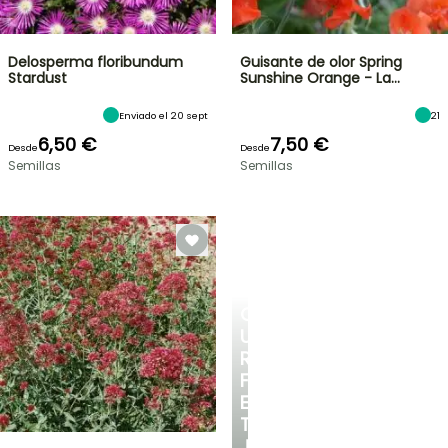
Delosperma floribundum
Guisante de olor Spring
Stardust
Sunshine Orange - La…
Enviado el 20 sept
21
6,50 €
7,50 €
Desde
Desde
Semillas
Semillas
CREA
UN
RINCÓN
FRESCO
EN
TU
JARDÍN