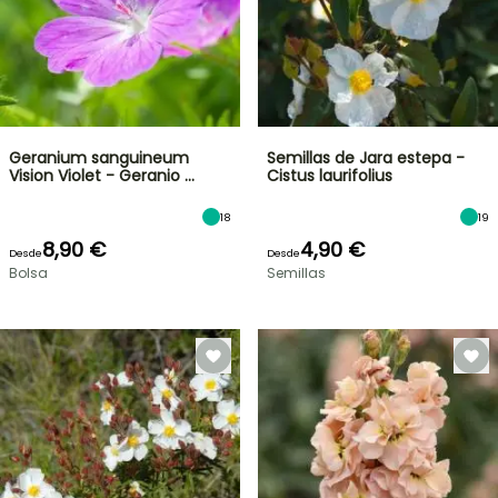
Geranium sanguineum
Semillas de Jara estepa -
Vision Violet - Geranio …
Cistus laurifolius
18
19
8,90 €
4,90 €
Desde
Desde
Bolsa
Semillas