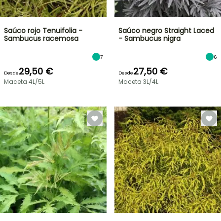
Saúco rojo Tenuifolia -
Saúco negro Straight Laced
Sambucus racemosa
- Sambucus nigra
7
6
29,50 €
27,50 €
Desde
Desde
Maceta 4L/5L
Maceta 3L/4L