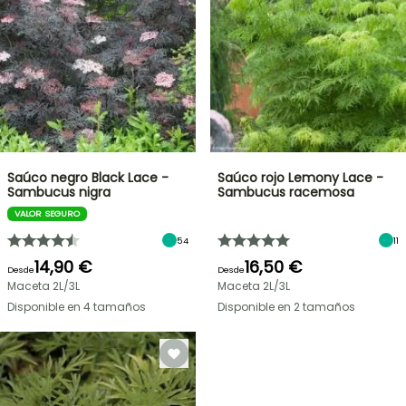
Saúco negro Black Lace -
Saúco rojo Lemony Lace -
Sambucus nigra
Sambucus racemosa
VALOR SEGURO
54
11
14,90 €
16,50 €
Desde
Desde
Maceta 2L/3L
Maceta 2L/3L
Disponible en 4 tamaños
Disponible en 2 tamaños