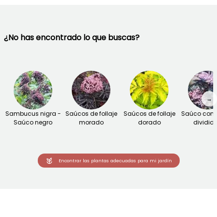
¿No has encontrado lo que buscas?
→
Sambucus nigra -
Saúcos de follaje
Saúcos de follaje
Saúco con f
Saúco negro
morado
dorado
dividid
Encontrar las plantas adecuadas para mi jardín