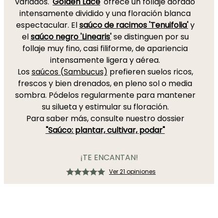
variados. '
Golden Lace
' ofrece un follaje dorado
intensamente dividido y una floración blanca
espectacular. El
saúco de racimos 'Tenuifolia'
y
el
saúco negro 'Linearis'
se distinguen por su
follaje muy fino, casi filiforme, de apariencia
intensamente ligera y aérea.
Los
saúcos (Sambucus)
prefieren suelos ricos,
frescos y bien drenados, en pleno sol o media
sombra. Pódelos regularmente para mantener
su silueta y estimular su floración.
Para saber más, consulte nuestro dossier
"Saúco: plantar, cultivar, podar"
¡TE ENCANTAN!
Ver 21 opiniones