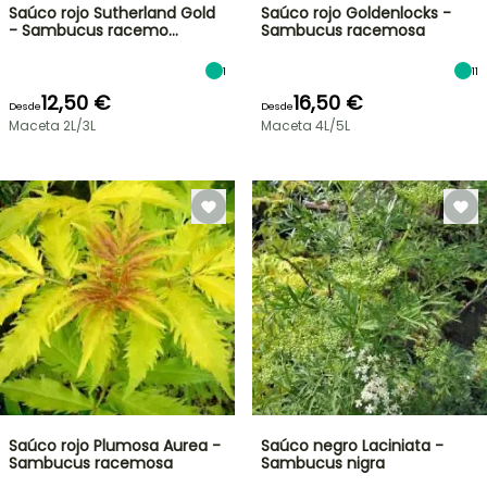
Saúco rojo Sutherland Gold
Saúco rojo Goldenlocks -
- Sambucus racemo…
Sambucus racemosa
1
11
12,50 €
16,50 €
Desde
Desde
Maceta 2L/3L
Maceta 4L/5L
Saúco rojo Plumosa Aurea -
Saúco negro Laciniata -
Sambucus racemosa
Sambucus nigra