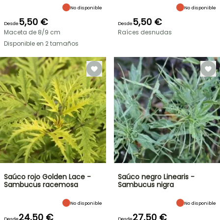
No disponible
No disponible
5,50 €
5,50 €
Desde
Desde
Maceta de 8/9 cm
Raíces desnudas
Disponible en 2 tamaños
Saúco rojo Golden Lace -
Saúco negro Linearis -
Sambucus racemosa
Sambucus nigra
No disponible
No disponible
24,50 €
27,50 €
Desde
Desde