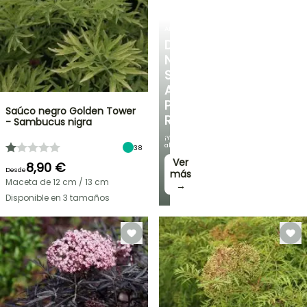
ARBUSTOS
DESCUBRE
NUESTRA
SELECCIÓN
A
PRECIOS
Saúco negro Golden Tower
REDUCIDOS
- Sambucus nigra
¡Y
ahorra!
38
Ver
8,90 €
Desde
más
Maceta de 12 cm / 13 cm
→
Disponible en 3 tamaños