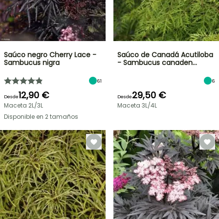
Saúco negro Cherry Lace -
Saúco de Canadá Acutiloba
Sambucus nigra
- Sambucus canaden…
61
6
12,90 €
29,50 €
Desde
Desde
Maceta 2L/3L
Maceta 3L/4L
Disponible en 2 tamaños