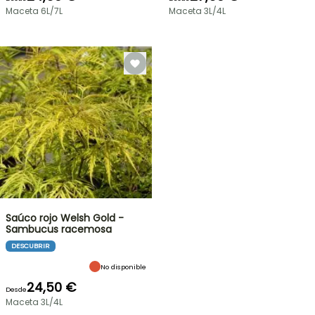
Maceta 6L/7L
Maceta 3L/4L
Saúco rojo Welsh Gold -
Sambucus racemosa
DESCUBRIR
No disponible
24,50 €
Desde
Maceta 3L/4L