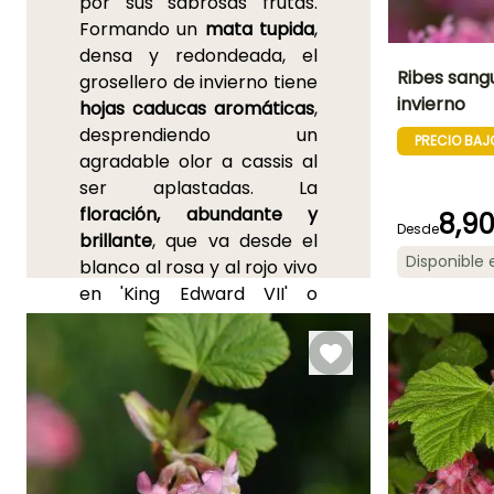
por sus sabrosas frutas.
Formando un
mata tupida
,
densa y redondeada, el
Ribes sang
grosellero de invierno tiene
invierno
hojas caducas aromáticas
,
Altura en la
desprendiendo un
madurez
PRECIO BAJ
3 m
agradable olor a cassis al
ser aplastadas. La
floración, abundante y
8,9
Desde
brillante
, que va desde el
Periodo de floraci
Disponible
blanco al rosa y al rojo vivo
Marzo a Abril
en 'King Edward VII' o
incluso jaspeado de crema
en el
Ribes gordonianum
,
aparece en las ramas
recién brotadas, a
principios de primavera.
Este arbusto es
maravilloso en un seto