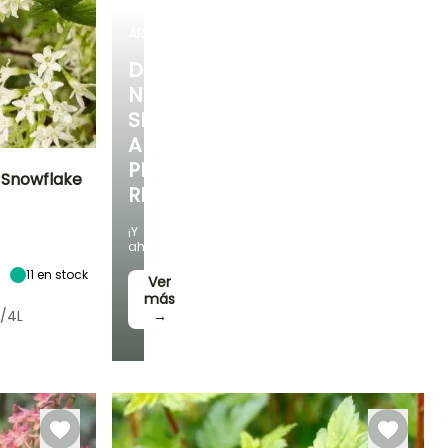
ARBUSTOS
DESCUBRE
NUESTRA
SELECCIÓN
A
PRECIOS
 Snowflake
REDUCIDOS
Exposición
¡Y
Sol,
ahorra!
Semisombra
11
en stock
Ver
más
/4L
→
Rusticidad
Hasta -29°C