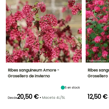
de invierno, ribes:
plantación, poda y
mantenimiento"
¡TE ENCANTAN!
Ver 1 opiniones
Ribes sanguineum Amore -
Ribes sang
Grosellero de invierno
Grosellero 
Altura en la
Anchura en la
Exposición
Altura en la
madurez
madurez
madurez
Sol,
1.50 m
1 m
3 m
Semisombra
5
en stock
20,50 €
12,50 €
•
Maceta 4L/5L
Desde
Periodo de floración
Periodo de
Rusticidad
Periodo de floraci