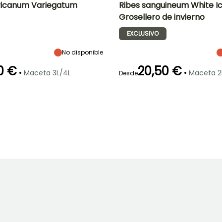
ricanum Variegatum
Ribes sanguineum White Ic
Grosellero de invierno
Anchura en la
Exposición
Altura en la
Anchura en la
madurez
madurez
madurez
Semisombra
EXCLUSIVO
2 m
2.50 m
2.50 m
No disponible
0 €
20,50 €
•
•
Maceta 3L/4L
Maceta 2
Desde
ón
Periodo de
Rusticidad
plantación
Hasta -20,5°C
Periodo de floración
Periodo de
razonable
plantación
Febrero a Abril,
razonable
Marzo a Abril
Septiembre a
Febrero a Abril,
Noviembre
Septiembre a
Noviembre