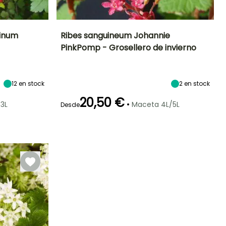
pinum
Ribes sanguineum Johannie
PinkPomp - Grosellero de invierno
Exposición
Altura en la
Anchura en la
Exposición
madurez
madurez
Sol,
Sol,
1.65 m
1.65 m
Semisombra,
Semisombra
Sombra
12
en stock
2
en stock
20,50 €
•
3L
Maceta 4L/5L
Desde
Periodo de floración
Periodo de
Rusticidad
plantación
Rusticidad
Hasta -20,5°C
razonable
Hasta -29°C
Marzo a Abril
Febrero a Mayo,
Octubre a
Noviembre