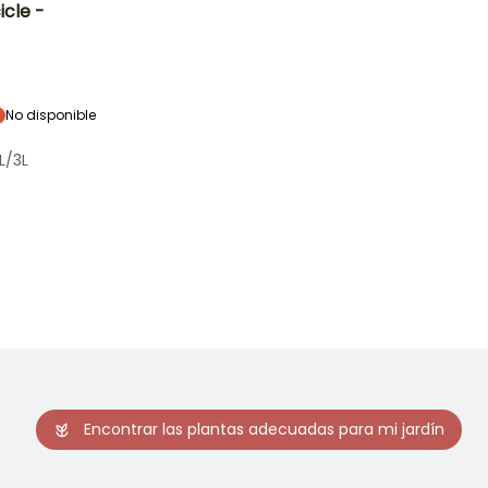
icle -
Exposición
Sol,
Semisombra,
Sombra
No disponible
L/3L
Rusticidad
Hasta -29°C
Encontrar las plantas adecuadas para mi jardín