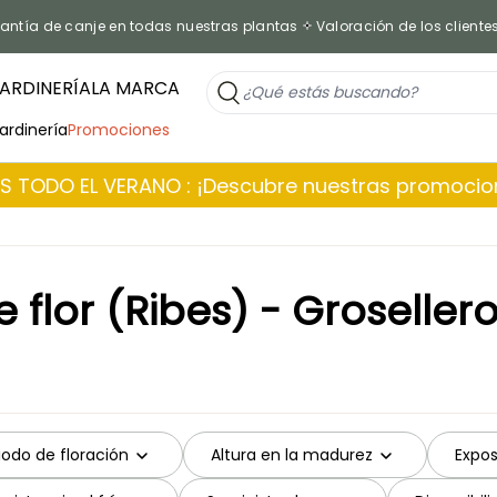
antía de canje en todas nuestras plantas
Valoración de los cliente
ARDINERÍA
LA MARCA
jardinería
Promociones
 TODO EL VERANO : ¡Descubre nuestras promoci
e flor (Ribes) - Groselle
iodo de floración
Altura en la madurez
Expos