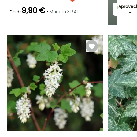
¡Aprovec
9,90 €
•
Maceta 3L/4L
→
Desde
Periodo de floración
Periodo de
Rusticidad
plantación
Hasta -20,5°C
razonable
Abril a Mayo
Febrero a Mayo,
Octubre a
Noviembre