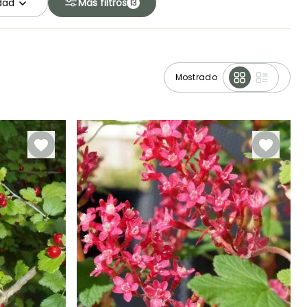
idad
Más filtros
13
Mostrado