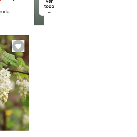
Ver
todo
nudas
→
Rusticidad
Hasta -29°C