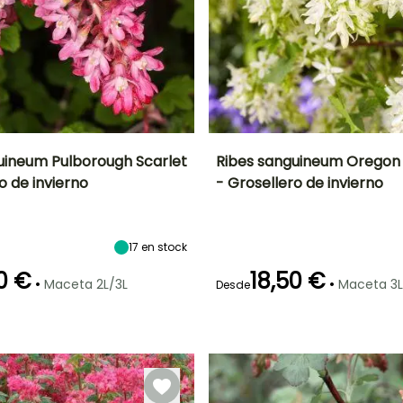
uineum Pulborough Scarlet
Ribes sanguineum Oregon
o de invierno
- Grosellero de invierno
Anchura en la
Exposición
Altura en la
Anchura en la
madurez
madurez
madurez
Sol,
2 m
1.20 m
1.30 m
Semisombra
17
en stock
0 €
18,50 €
•
•
Maceta 2L/3L
Maceta 3L
Desde
ón
Periodo de
Rusticidad
Periodo de floración
Periodo de
plantación
plantación
Hasta -20,5°C
razonable
razonable
Abril a Mayo
Febrero a Abril,
Febrero a Mayo,
Septiembre a
Octubre a
Noviembre
Noviembre