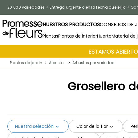
Ir al contenido
20 000 variedades
Entrega urgente o en la fecha que elija
Gar
NUESTROS PRODUCTOS
CONSEJOS DE J
Plantas
Plantas de interior
Huerto
Material de 
ESTAMOS ABIERTOS
Plantas de jardín
>
Arbustos
>
Arbustos por variedad
Grosellero d
Nuestra selección
Color de la flor
Per