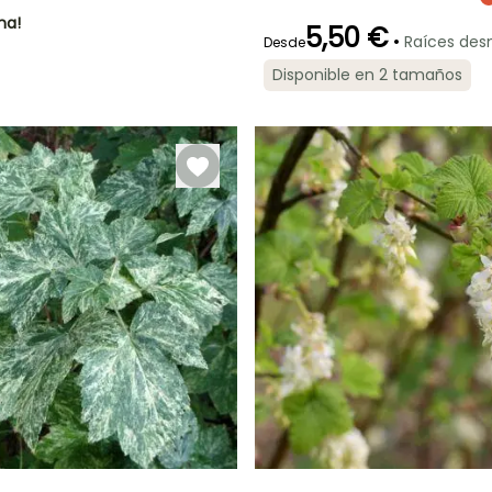
ha!
5,50 €
•
Raíces des
Desde
Disponible en 2 tamaños
Periodo de floración
Periodo de
plantación
razonable
Abril a Mayo
Febrero a Abril,
Septiembre a
Noviembre