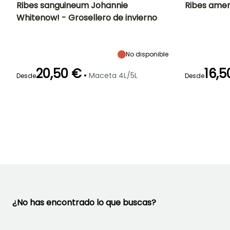
Ribes sanguineum Johannie
Ribes ame
Whitenow! - Grosellero de invierno
Altura en la
Anchura en la
Exposición
Altura en la
madurez
madurez
madurez
Sol,
1.80 m
1.80 m
2 m
Semisombra
No disponible
20,50 €
16,5
•
Maceta 4L/5L
Desde
Desde
Periodo de floraci
Periodo de floración
Periodo de
Rusticidad
plantación
Hasta -20,5°C
razonable
Abril a Mayo
Abril a Mayo
Febrero a Mayo,
Octubre a
Noviembre
¿No has encontrado lo que buscas?