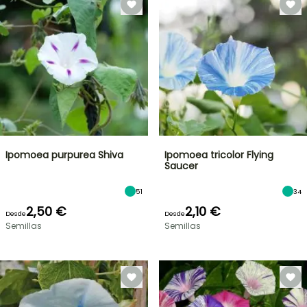
Ipomoea purpurea Shiva
Ipomoea tricolor Flying
Saucer
51
34
2,50 €
2,10 €
Desde
Desde
Semillas
Semillas