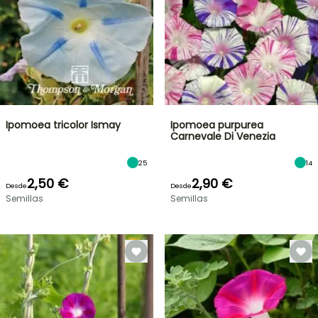
Ipomoea tricolor Ismay
Ipomoea purpurea
Carnevale Di Venezia
25
14
2,50 €
2,90 €
Desde
Desde
Semillas
Semillas