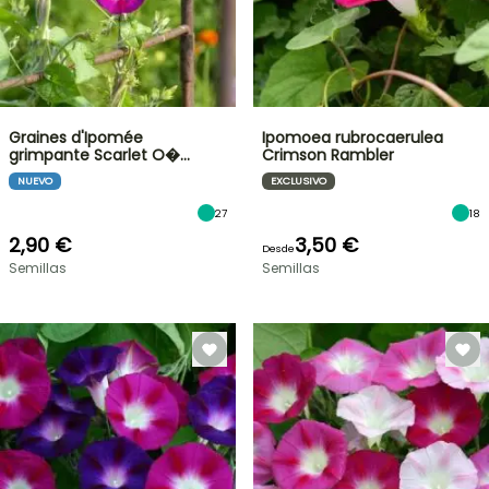
Graines d'Ipomée
Ipomoea rubrocaerulea
grimpante Scarlet O�…
Crimson Rambler
NUEVO
EXCLUSIVO
27
18
2,90 €
3,50 €
Desde
Semillas
Semillas