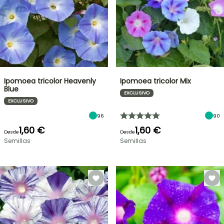
Ipomoea tricolor Heavenly
Ipomoea tricolor Mix
Blue
EXCLUSIVO
EXCLUSIVO
96
90
1,60 €
1,60 €
Desde
Desde
Semillas
Semillas
OFERTA
RELÁMPAGO
¡HASTA
UN
30