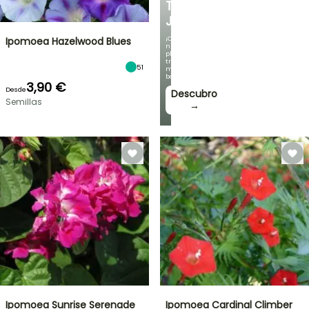
TU
JARDÍN
¡Con
Ipomoea Hazelwood Blues
nuestras
plantas
trepadoras
51
más
bonitas!
3,90 €
Desde
Descubro
Semillas
→
Ipomoea Sunrise Serenade
Ipomoea Cardinal Climber