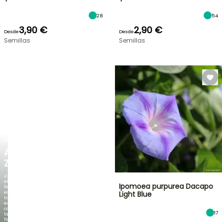
28
54
3,90 €
2,90 €
Desde
Desde
Semillas
Semillas
NUEVO
AGAPANTHUS
ZAMBEZI
¡Cuando
el
Ipomoea purpurea Dacapo
follaje
es
Light Blue
tan
espectacular
como
17
la
floración!