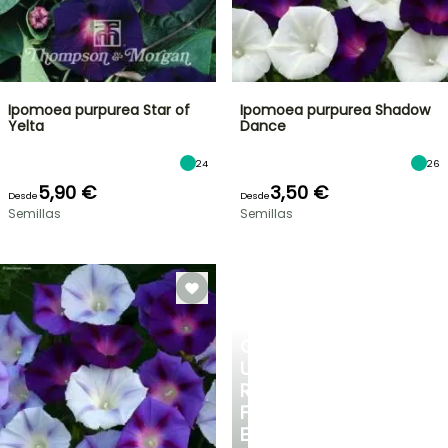
Ipomoea purpurea Star of
Ipomoea purpurea Shadow
Yelta
Dance
24
26
5,90 €
3,50 €
Desde
Desde
Semillas
Semillas
CREA
UN
RINCÓN
FRESCO
EN