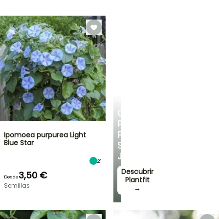
PLANTFIT
CONSEJOS
PERSONALIZADOS
PARA
Ipomoea purpurea Light
Blue Star
SU
JARDÍN
21
Descubrir
3,50 €
Desde
Plantfit
Semillas
→