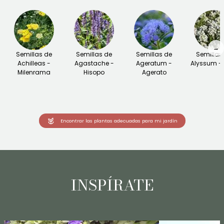
→
Semillas de
Semillas de
Semillas de
Semillas
Achilleas -
Agastache -
Ageratum -
Alyssum - 
Milenrama
Hisopo
Agerato
Encontrar las plantas adecuadas para mi jardín
INSPÍRATE