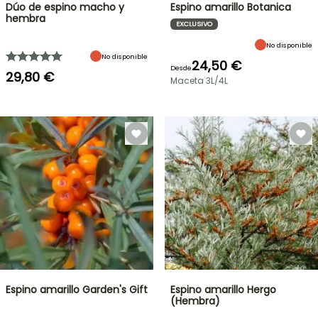
Dúo de espino macho y
Espino amarillo Botanica
hembra
EXCLUSIVO
No disponible
No disponible
24,50 €
Desde
29,80 €
Maceta 3L/4L
Espino amarillo Garden's Gift
Espino amarillo Hergo
(Hembra)