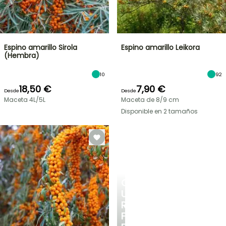
Espino amarillo Sirola
Espino amarillo Leikora
(Hembra)
10
92
18,50 €
7,90 €
Desde
Desde
Maceta 4L/5L
Maceta de 8/9 cm
Disponible en 2 tamaños
CREA
UN
RINCÓN
FRESCO