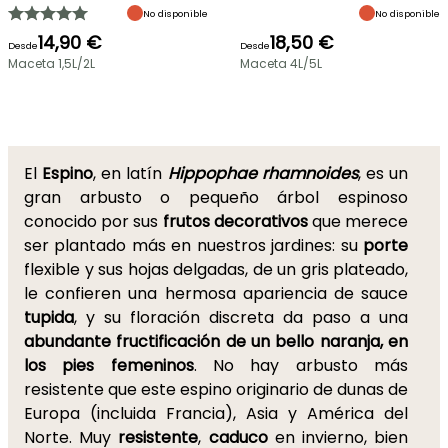
No disponible
No disponible
14,90 €
18,50 €
Desde
Desde
Maceta 1,5L/2L
Maceta 4L/5L
El
Espino
, en latín
Hippophae rhamnoides
, es un
gran arbusto o pequeño árbol espinoso
conocido por sus
frutos decorativos
que merece
ser plantado más en nuestros jardines: su
porte
flexible y sus hojas delgadas, de un gris plateado,
le confieren una hermosa apariencia de sauce
tupida
, y su floración discreta da paso a una
abundante fructificación de un bello naranja, en
los pies femeninos
. No hay arbusto más
resistente que este espino originario de dunas de
Europa (incluida Francia), Asia y América del
Norte. Muy
resistente
,
caduco
en invierno, bien