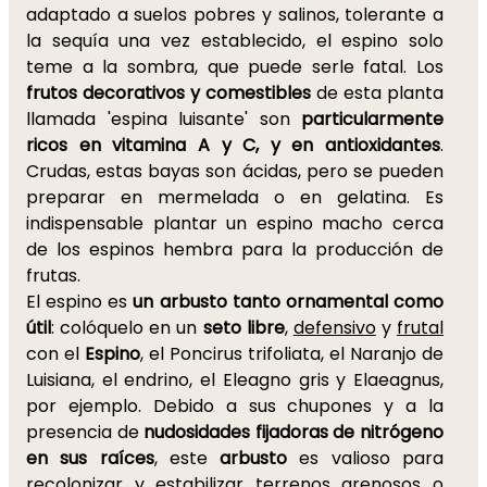
adaptado a suelos pobres y salinos, tolerante a
la sequía una vez establecido, el espino solo
teme a la sombra, que puede serle fatal. Los
frutos decorativos y comestibles
de esta planta
llamada 'espina luisante' son
particularmente
ricos en vitamina A y C, y en antioxidantes
.
Crudas, estas bayas son ácidas, pero se pueden
preparar en mermelada o en gelatina. Es
indispensable plantar un espino macho cerca
de los espinos hembra para la producción de
frutas.
El espino es
un arbusto tanto ornamental como
útil
: colóquelo en un
seto libre
,
defensivo
y
frutal
con el
Espino
, el Poncirus trifoliata, el Naranjo de
Luisiana, el endrino, el Eleagno gris y Elaeagnus,
por ejemplo. Debido a sus chupones y a la
presencia de
nudosidades fijadoras de nitrógeno
en sus raíces
, este
arbusto
es valioso para
recolonizar y estabilizar terrenos arenosos o