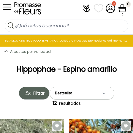
Ir al contenido
0
Plantfit
Mis listas de favo
Mi cuenta
Cesta
0
ESTAMOS ABIERTOS TODO EL VERANO : ¡Descubre nuestras promociones del momento!
⋯
>
Arbustos por variedad
Hippophae - Espino amarillo
Filtrar
12
resultados