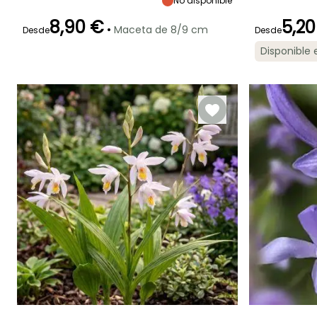
No disponible
madurez
madurez
madurez
Sol,
45 cm
30 cm
50 cm
Semisombra
8,90 €
5,20
•
Maceta de 8/9 cm
Desde
Desde
Disponible
Periodo de floración
Periodo de
Rusticidad
Periodo de floraci
plantación
Hasta -15°C
razonable
Junio a Julio
Mayo a Julio
Marzo a Mayo