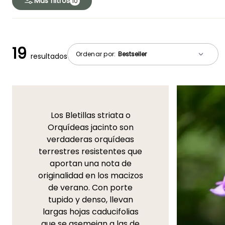
Más filtros
10
19
Ordenar por:
resultados
Los Bletillas striata o
Orquídeas jacinto son
verdaderas orquídeas
terrestres resistentes que
aportan una nota de
originalidad en los macizos
de verano. Con porte
tupido y denso, llevan
largas hojas caducifolias
que se asemejan a las de