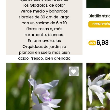
los Gladiolos, de color
verde medio y bohordos
Bletilla stri
florales de 30 cm de largo
con un racimo de 6 a 10
PROMOCIÓN
Altura en la
flores rosas o, más
madurez
50 cm
raramente, blancas.
En primavera, las
6,93
30%
Orquídeas de jardín se
plantan en suelo más bien
Periodo de floraci
ácido, fresco, bien drenado
Junio a Julio
o en macetas con una
mezcla a partes iguales de
tierra para macetas, tierra
de jardín y arena. Hay que
regar abundantemente en
verano y fertilizar con
abono líquido cada 3
riegos. Colóquelas al sol en