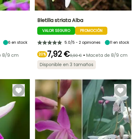
Bletilla striata Alba
VALOR SEGURO
PROMOCIÓN
Exposición
Altura en la
Anchura en la
Exposición
madurez
madurez
Sol,
Sol,
50 cm
50 cm
Semisombra
Semisombra
6
en stock
5.0/5 - 2 opiniones
11
en stock
7,92 €
20%
•
e 8/9 cm
Maceta de 8/9 cm
9,90 €
Disponible en 3 tamaños
Rusticidad
Periodo de floración
Periodo de
Rusticidad
plantación
Hasta -20,5°C
Hasta -12°C
razonable
Junio a Julio
Febrero a Abril