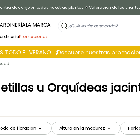
antía de canje en todas nuestras plantas
Valoración de los cliente
ARDINERÍA
LA MARCA
jardinería
Promociones
 TODO EL VERANO : ¡Descubre nuestras promoci
iedad
letillas u Orquídeas jacin
iodo de floración
Altura en la madurez
Perio