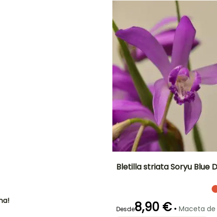
NTO
IÓN
!
Bletilla striata Soryu Blue
Altura en la
Anchura en la
madurez
madurez
45 cm
30 cm
ha!
8,90 €
•
Maceta de
Desde