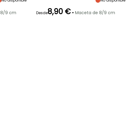
No disponible
No disponible
madurez
madurez
Semisombra,
Semisombra,
30 cm
30 cm
Sombra
Sombra
8,90 €
•
 8/9 cm
Maceta de 8/9 cm
Desde
Rusticidad
Periodo de floración
Periodo de
Rusticidad
plantación
Hasta -15°C
Hasta -15°C
razonable
Mayo a Junio
Marzo a Mayo,
Septiembre a
Octubre