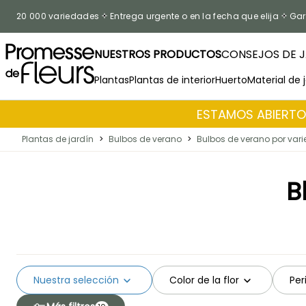
Ir al contenido
20 000 variedades
Entrega urgente o en la fecha que elija
Gar
NUESTROS PRODUCTOS
CONSEJOS DE J
Plantas
Plantas de interior
Huerto
Material de 
ESTAMOS ABIERTOS
Plantas de jardín
>
Bulbos de verano
>
Bulbos de verano por var
B
Nuestra selección
Color de la flor
Per