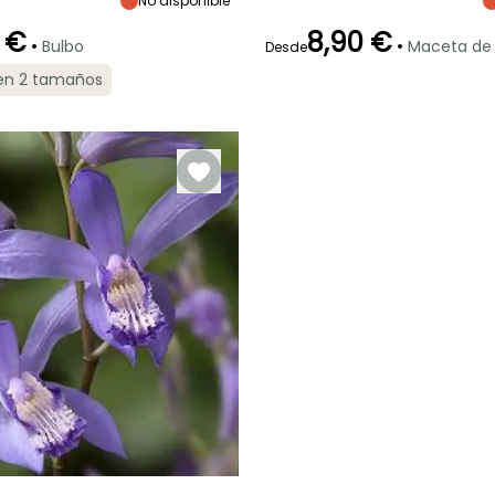
No disponible
madurez
madurez
madurez
Semisombra,
50 cm
50 cm
50 cm
Sombra
 €
8,90 €
•
•
Bulbo
Maceta de
Desde
 en 2 tamaños
ón
Periodo de
Rusticidad
Periodo de floración
Periodo de
plantación
plantación
Hasta -15°C
razonable
razonable
Mayo a Julio
Marzo a Mayo,
Marzo a Mayo,
Septiembre a
Septiembre a
Octubre
Octubre