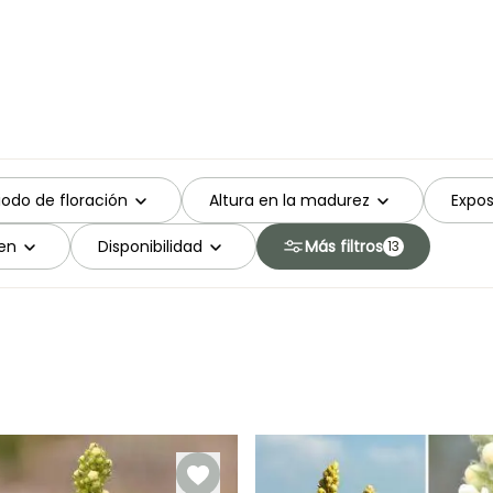
iodo de floración
Altura en la madurez
Expos
en
Disponibilidad
Más filtros
13