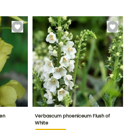
plantación
Hasta -23,5°C
razonable
Junio a Agosto
Febrero a Mayo,
Septiembre a
Noviembre
en
Verbascum phoeniceum Flush of
White
eriodo de floración
Altura en la
Anchura en la
Exposición