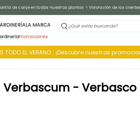
antía de canje en todas nuestras plantas
Valoración de los cliente
ARDINERÍA
LA MARCA
jardinería
Promociones
 TODO EL VERANO : ¡Descubre nuestras promoci
Verbascum - Verbasco