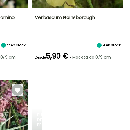
Domino
Verbascum Gainsborough
Exposición
Altura en la
Anchura en la
Exposición
madurez
madurez
Sol
Sol
1.20 m
30 cm
22
en stock
51
en stock
5,90 €
•
 8/9 cm
Maceta de 8/9 cm
Desde
Rusticidad
Periodo de floración
Periodo de
Rusticidad
plantación
Hasta -18°C
Hasta -15°C
razonable
Junio a Agosto
Febrero a Mayo,
Septiembre a
Noviembre
BULBOS
DE
PRIMAVERA