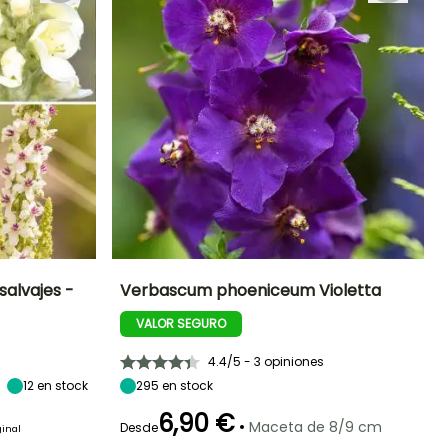
alvajes -
Verbascum phoeniceum Violetta
VALOR SEGURO
eriodo de floración
Altura en la
Anchura en la
Exposición
madurez
madurez
Sol
65 cm
40 cm
Junio a
4.4/5 - 3 opiniones
Septiembre
12
en stock
295
en stock
6,90 €
•
Maceta de 8/9 cm
Desde
ginal
Periodo de floración
Periodo de
Rusticidad