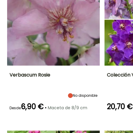
Verbascum Rosie
Colección 
Altura en la
Anchura en la
Exposición
Altura en la
madurez
madurez
madurez
Sol
35 cm
30 cm
1 m
No disponible
6,90 €
20,70 €
•
Maceta de 8/9 cm
Desde
Periodo de floración
Periodo de
Rusticidad
Periodo de
plantación
Hasta -18°C
plantación
razonable
razonable
Junio a Agosto