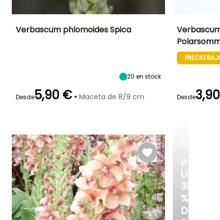
Verbascum phlomoides Spica
Verbascum
Polarsom
Altura en la
Anchura en la
Exposición
Altura en la
madurez
madurez
madurez
Sol,
PRECIO BAJ
1.50 m
50 cm
1.60 m
Semisombra
20
en stock
5,90 €
3,9
•
Maceta de 8/9 cm
Desde
Desde
Periodo de floraci
Periodo de floración
Periodo de
Rusticidad
plantación
Hasta -15°C
razonable
Julio a
Junio a Agosto
Marzo a Mayo,
Septiembre
OFERTA
Septiembre a
RELÁMPAG
Noviembre
¡HASTA
UN
30
%
DE