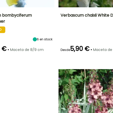
 bombyciferum
Verbascum chaixii White 
mer
Anchura en la
Exposición
Altura en la
Anchura en la
madurez
madurez
madurez
Sol
O
45 cm
1.25 m
40 cm
6
en stock
0 €
5,90 €
•
•
Maceta de 8/9 cm
Maceta de
Desde
ón
Periodo de
Rusticidad
Periodo de floración
Periodo de
plantación
plantación
Hasta -23,5°C
razonable
razonable
Junio a Agosto
Febrero a Mayo,
Febrero a Mayo,
Septiembre a
Septiembre a
Noviembre
Noviembre
O