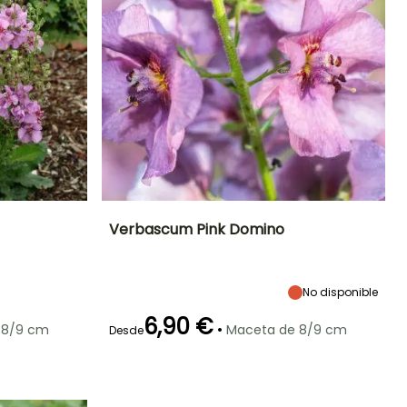
Verbascum Pink Domino
Exposición
Altura en la
Anchura en la
Exposición
madurez
madurez
Sol
Sol
1 m
40 cm
No disponible
6,90 €
•
 8/9 cm
Maceta de 8/9 cm
Desde
Rusticidad
Periodo de floración
Periodo de
Rusticidad
plantación
Hasta -18°C
Hasta -18°C
razonable
Junio a Agosto