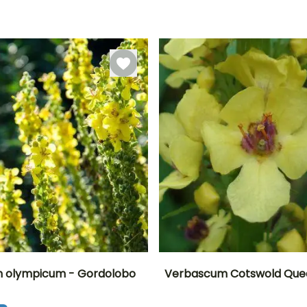
plantación
Hasta -18°C
Periodo de
Rusticidad
razonable
o
plantación
Hasta -15°C
Marzo a Mayo,
razonable
Septiembre a
Marzo a Mayo,
Noviembre
Septiembre a
Octubre
 olympicum - Gordolobo
Verbascum Cotswold Que
Anchura en la
Exposición
Altura en la
Exposición
P