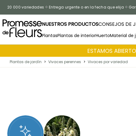
Ir al contenido
20 000 variedades
Entrega urgente o en la fecha que elija
Gar
NUESTROS PRODUCTOS
CONSEJOS DE J
Plantas
Plantas de interior
Huerto
Material de 
ESTAMOS ABIERTOS
Plantas de jardín
>
Vivaces perennes
>
Vivaces por variedad