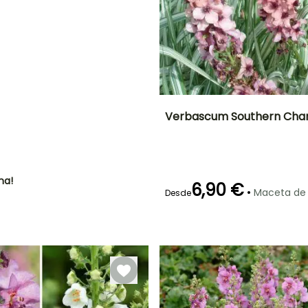
NTO
IÓN
!
Verbascum Southern Ch
Altura en la
Anchura en la
madurez
madurez
70 cm
35 cm
ha!
6,90 €
•
Maceta de
Desde
Periodo de floración
Periodo de
plantación
razonable
Junio a Agosto
Febrero a Mayo,
Septiembre a
Noviembre