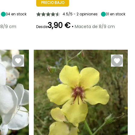
madurez
madurez
Sol
PRECIO BAJO
80 cm
45 cm
Junio a Agosto
34
en stock
4.5/5 - 2 opiniones
31
en stock
3,90 €
•
 8/9 cm
Maceta de 8/9 cm
Desde
Periodo de floración
Periodo de
Rusticidad
plantación
Hasta -23,5°C
razonable
Junio a Julio
Febrero a Mayo,
Septiembre a
Noviembre