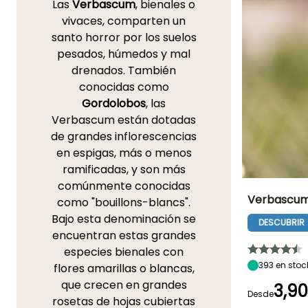
Las
Verbascum
, bienales o
vivaces, comparten un
santo horror por los suelos
pesados, húmedos y mal
drenados. También
conocidas como
Gordolobos
, las
Verbascum están dotadas
de grandes inflorescencias
en espigas, más o menos
ramificadas, y son más
comúnmente conocidas
Verbascum 
como "bouillons-blancs".
Bajo esta denominación se
DESCUBRIR
Altura en la
encuentran estas grandes
madurez
1 m
especies bienales con
393
en stoc
flores amarillas o blancas,
que crecen en grandes
3,9
Desde
rosetas de hojas cubiertas
Periodo de floraci