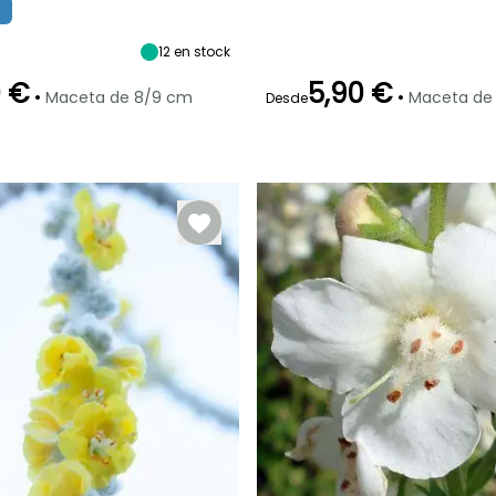
madurez
madurez
Sol
Sol
50 cm
1.50 m
12
en stock
0 €
5,90 €
•
•
Maceta de 8/9 cm
Maceta de
Desde
ón
Periodo de
Rusticidad
Periodo de
Rusticidad
plantación
Hasta -18°C
plantación
Hasta -18°C
razonable
razonable
Marzo a Mayo,
Septiembre a
Septiembre a
Noviembre
Noviembre