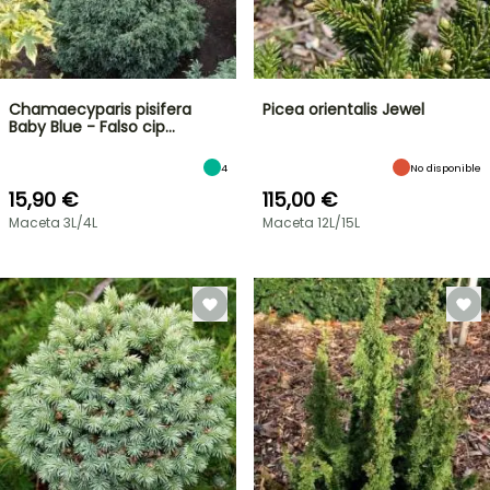
Chamaecyparis pisifera
Picea orientalis Jewel
Baby Blue - Falso cip…
4
No disponible
15,90 €
115,00 €
Maceta 3L/4L
Maceta 12L/15L