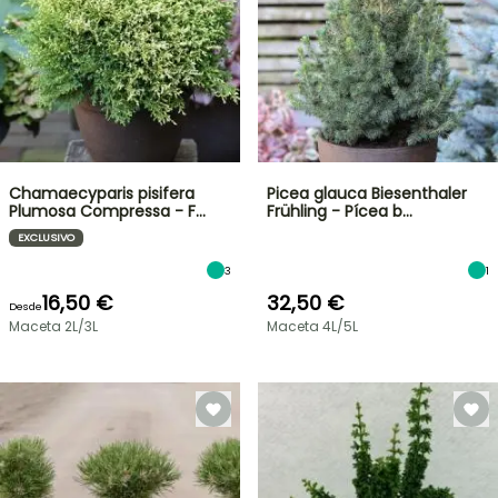
Chamaecyparis pisifera
Picea glauca Biesenthaler
Plumosa Compressa - F…
Frühling - Pícea b…
EXCLUSIVO
3
1
16,50 €
32,50 €
Desde
Maceta 2L/3L
Maceta 4L/5L