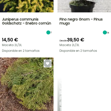
Juniperus communis
Pino negro Gnom - Pinus
Goldschatz - Enebro común
mugo
7
14
14,50 €
39,50 €
Desde
Maceta 2L/3L
Maceta 2L/3L
Disponible en 2 tamaños
Disponible en 2 tamaños
CREA
UN
RINCÓN
FRESCO
EN
TU