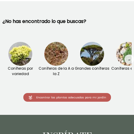
¿No has encontrado lo que buscas?
→
Coníferas por
Coníferas de la A a
Grandes coníferas
Coníferas 
variedad
la Z
Encontrar las plantas adecuadas para mi jardín