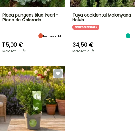
Picea pungens Blue Pearl -
Tuya occidental Malonyana
Pícea de Colorado
Holub
COLECCIONISTA
No disponible
6
115,00 €
34,50 €
Maceta 12L/15L
Maceta 4L/5L