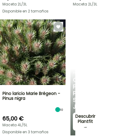
Maceta 2L/3L
Maceta 2L/3L
Disponible en 2 tamaños
PLANTFIT
CONSEJOS
PERSONALIZADOS
PARA
Pino laricio Marie Brégeon -
Pinus nigra
SU
JARDÍN
10
Descubrir
65,00 €
Plantfit
Maceta 4L/5L
→
Disponible en 3 tamaños