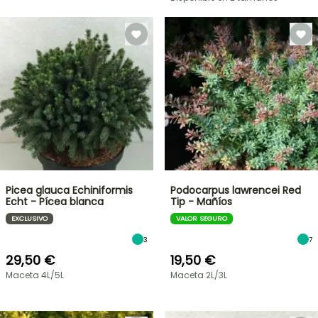
Picea glauca Echiniformis
Podocarpus lawrencei Red
Echt - Pícea blanca
Tip - Mañíos
EXCLUSIVO
VALOR SEGURO
3
7
29,50 €
19,50 €
Maceta 4L/5L
Maceta 2L/3L