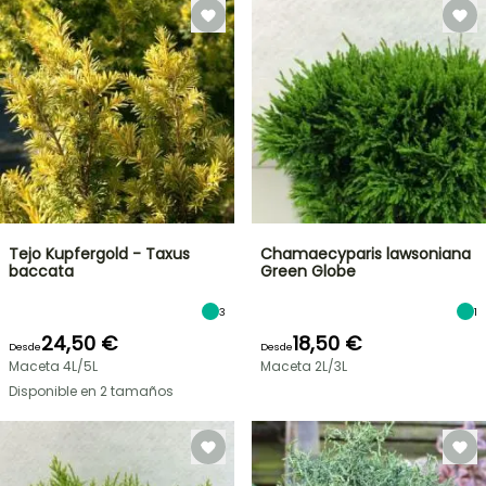
Tejo Kupfergold - Taxus
Chamaecyparis lawsoniana
baccata
Green Globe
3
1
24,50 €
18,50 €
Desde
Desde
Maceta 4L/5L
Maceta 2L/3L
Disponible en 2 tamaños