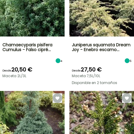
Chamaecyparis pisifera
Juniperus squamata Dream
Cumulus - Falso cipré…
Joy - Enebro escamo…
4
6
20,50 €
27,50 €
Desde
Desde
Maceta 2L/3L
Maceta 7,5L/10L
Disponible en 2 tamaños