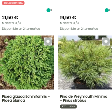
COLECCIONISTA
11
7
21,50 €
19,50 €
Maceta 2L/3L
Maceta 2L/3L
Disponible en 2 tamaños
Disponible en 2 tamaños
Picea glauca Echiniformis -
Pino de Weymouth Minima
Pícea blanca
- Pinus strobus
EXCLUSIVO