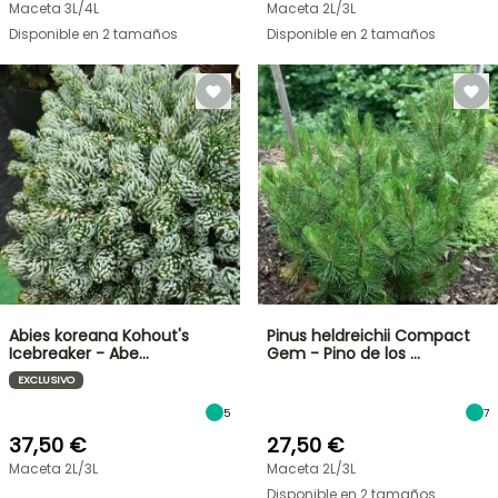
Maceta 3L/4L
Maceta 2L/3L
Disponible en 2 tamaños
Disponible en 2 tamaños
Abies koreana Kohout's
Pinus heldreichii Compact
Icebreaker - Abe…
Gem - Pino de los …
EXCLUSIVO
5
7
37,50 €
27,50 €
Maceta 2L/3L
Maceta 2L/3L
Disponible en 2 tamaños