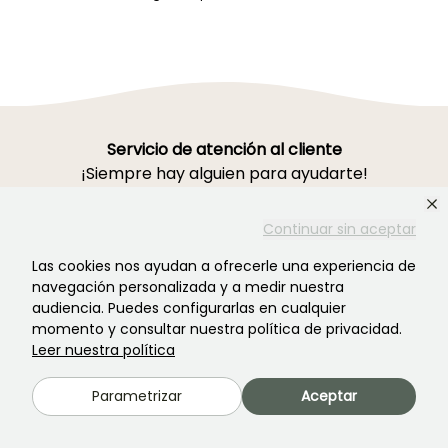
Servicio de atención al cliente
¡Siempre hay alguien para ayudarte!
Continuar sin aceptar
Pónte en contacto con nosotros Haz clic
Las cookies nos ayudan a ofrecerle una experiencia de
aquí
navegación personalizada y a medir nuestra
audiencia. Puedes configurarlas en cualquier
momento y consultar nuestra política de privacidad.
Lunes-Viernes 8h30-19h00
Leer nuestra política
Sábado 9h-16h
Ferme de la Cœuillerie
Parametrizar
Aceptar
1012 rue Roger Lecerf
59840 Premesques