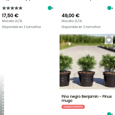
3
4
17,50 €
49,00 €
Maceta 2L/3L
Maceta 2L/3L
Disponible en 2 tamaños
Disponible en 2 tamaños
NUEVO
AGAPANTHUS
ZAMBEZI
¡Cuando
Pino negro Benjamin - Pinus
el
mugo
follaje
es
tan
COLECCIONISTA
espectacular
como
6
la