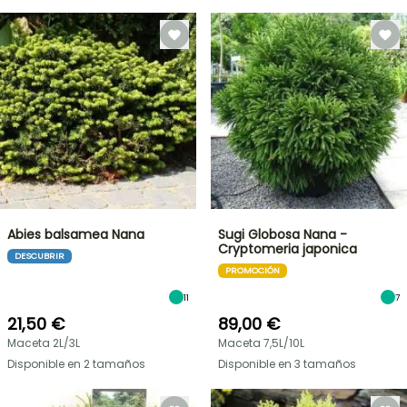
Abies balsamea Nana
Sugi Globosa Nana -
Cryptomeria japonica
DESCUBRIR
PROMOCIÓN
11
7
21,50 €
89,00 €
Maceta 2L/3L
Maceta 7,5L/10L
Disponible en 2 tamaños
Disponible en 3 tamaños