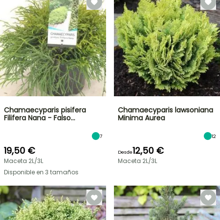
Chamaecyparis pisifera
Chamaecyparis lawsoniana
Filifera Nana - Falso…
Minima Aurea
7
12
19,50 €
12,50 €
Desde
Maceta 2L/3L
Maceta 2L/3L
Disponible en 3 tamaños