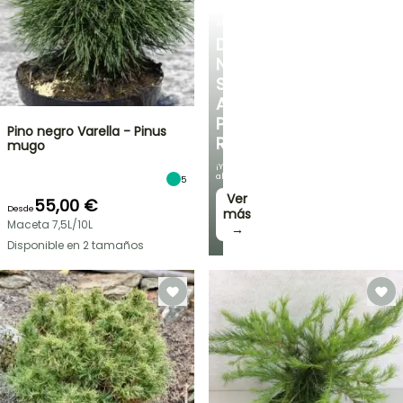
ARBUSTOS
DESCUBRE
NUESTRA
SELECCIÓN
A
PRECIOS
Pino negro Varella - Pinus
REDUCIDOS
mugo
¡Y
ahorra!
5
Ver
55,00 €
Desde
más
Maceta 7,5L/10L
→
Disponible en 2 tamaños
OFERTA
RELÁMPAGO
¡HASTA
UN
30
%
BULBOS
DE
DE