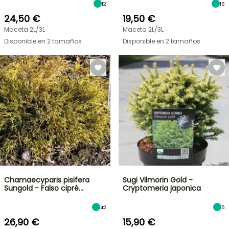
12
16
24,50 €
19,50 €
Maceta 2L/3L
Maceta 2L/3L
Disponible en 2 tamaños
Disponible en 2 tamaños
Chamaecyparis pisifera
Sugi Vilmorin Gold -
Sungold - Falso cipré…
Cryptomeria japonica
42
5
26,90 €
15,90 €