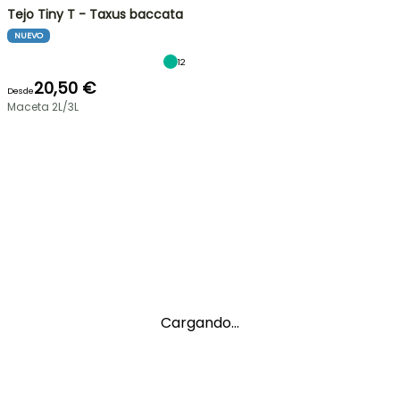
Tejo Tiny T - Taxus baccata
NUEVO
12
20,50 €
Desde
Maceta 2L/3L
Cargando...