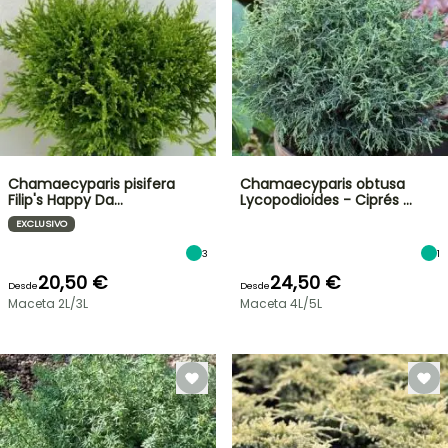
Chamaecyparis pisifera
Chamaecyparis obtusa
Filip's Happy Da…
Lycopodioides - Ciprés …
EXCLUSIVO
3
1
20,50 €
24,50 €
Desde
Desde
Maceta 2L/3L
Maceta 4L/5L