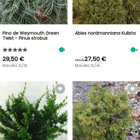
Pino de Weymouth Green
Abies nordmanniana Kulista
Twist - Pinus strobus
1
4
29,50 €
27,50 €
Desde
Maceta 2L/3L
Maceta 3L/4L