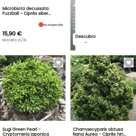
JARDÍN
Microbiota decussata
¡Con
Fuzzball - Ciprés siber…
nuestras
plantas
trepadoras
No disponible
más
bonitas!
15,90 €
Descubro
Maceta 2L/3L
→
Sugi Green Pearl -
Chamaecyparis obtusa
Cryptomeria japonica
Nana Aurea - Ciprés hin…