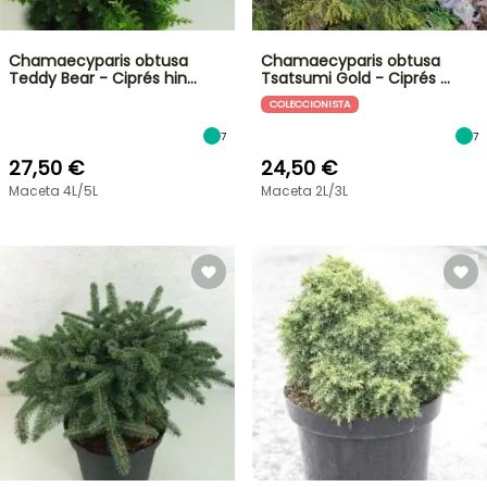
Chamaecyparis obtusa
Chamaecyparis obtusa
Teddy Bear - Ciprés hin…
Tsatsumi Gold - Ciprés …
COLECCIONISTA
7
7
27,50 €
24,50 €
Maceta 4L/5L
Maceta 2L/3L