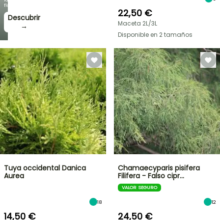
floración!
22,50 €
Descubrir
Maceta 2L/3L
→
Disponible en 2 tamaños
Tuya occidental Danica
Chamaecyparis pisifera
Aurea
Filifera - Falso cipr…
VALOR SEGURO
18
12
14,50 €
24,50 €