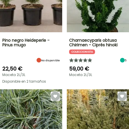
Pino negro Heideperle -
Chamaecyparis obtusa
Pinus mugo
Chirimen - Ciprés hinoki
COLECCIONISTA
No disponible
5
22,50 €
59,00 €
Maceta 2L/3L
Maceta 2L/3L
Disponible en 2 tamaños