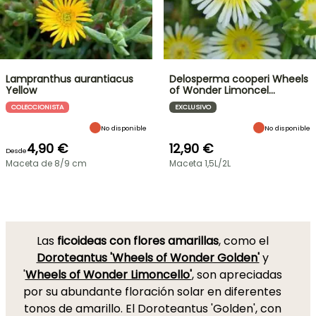
Lampranthus aurantiacus
Delosperma cooperi Wheels
Yellow
of Wonder Limoncel…
COLECCIONISTA
EXCLUSIVO
No disponible
No disponible
4,90 €
12,90 €
Desde
Maceta de 8/9 cm
Maceta 1,5L/2L
Las
ficoideas con flores amarillas
, como el
Doroteantus 'Wheels of Wonder Golden'
y
'
Wheels of Wonder Limoncello'
, son apreciadas
por su abundante floración solar en diferentes
tonos de amarillo. El Doroteantus 'Golden', con