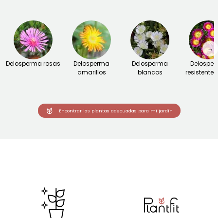
→
Delosperma rosas
Delosperma
Delosperma
Delospe
amarillos
blancos
resistente a
Encontrar las plantas adecuadas para mi jardín