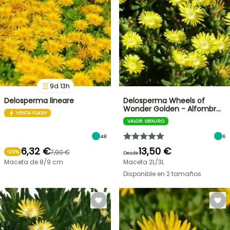
9
d
13
h
Delosperma lineare
Delosperma Wheels of
Wonder Golden - Alfombr…
VENTA FLASH
VALOR SEGURO
48
6
6,32 €
13,50 €
7,90 €
-
20
%
Desde
Maceta de 8/9 cm
Maceta 2L/3L
Disponible en 2 tamaños