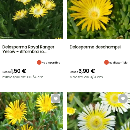
Delosperma Royal Ranger
Delosperma deschampsii
Yellow - Alfombra ro…
No disponible
No disponible
1,50 €
3,90 €
Desde
Desde
minicepellón: Ø 3/4 cm
Maceta de 8/9 cm