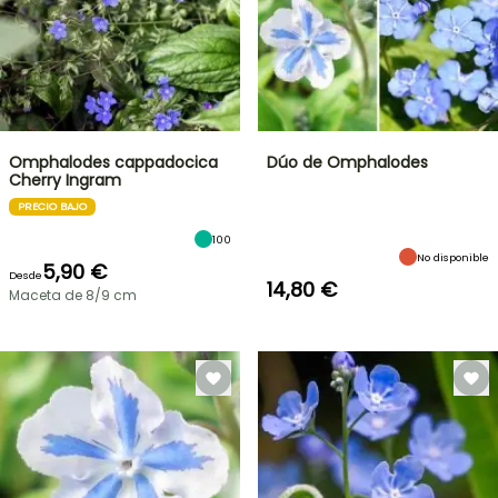
Omphalodes cappadocica
Dúo de Omphalodes
Cherry Ingram
PRECIO BAJO
100
No disponible
5,90 €
Desde
14,80 €
Maceta de 8/9 cm
OFERTA
RELÁMPAGO
¡HASTA
UN
30
%