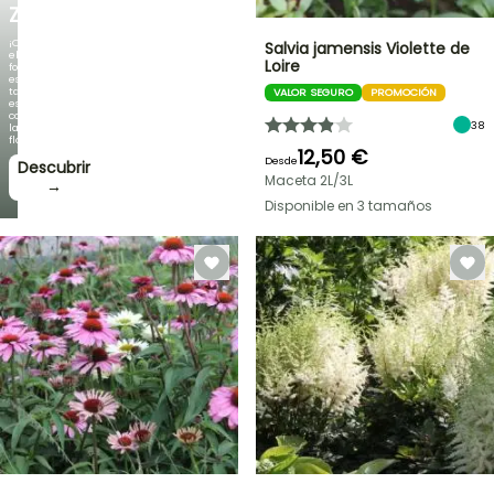
ZAMBEZI
¡Cuando
Salvia jamensis Violette de
el
Loire
follaje
es
tan
VALOR SEGURO
PROMOCIÓN
espectacular
como
38
la
floración!
12,50 €
Desde
Descubrir
Maceta 2L/3L
→
Disponible en 3 tamaños