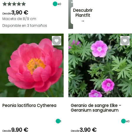
JARDÍN
40
Descubrir
3,90 €
Desde
Plantfit
Maceta de 8/9 cm
→
Disponible en 3 tamaños
Peonia lactiflora Cytherea
Geranio de sangre Elke -
Geranium sanguineum
1
40
9,90 €
3,90 €
Desde
Desde