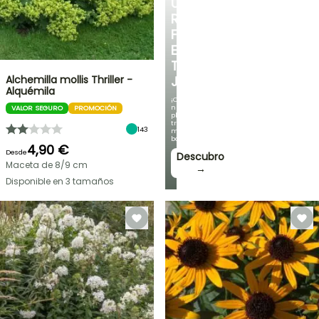
UN
RINCÓN
FRESCO
EN
TU
Alchemilla mollis Thriller -
JARDÍN
Alquémila
¡Con
nuestras
VALOR SEGURO
PROMOCIÓN
plantas
trepadoras
143
más
bonitas!
4,90 €
Desde
Descubro
Maceta de 8/9 cm
→
Disponible en 3 tamaños