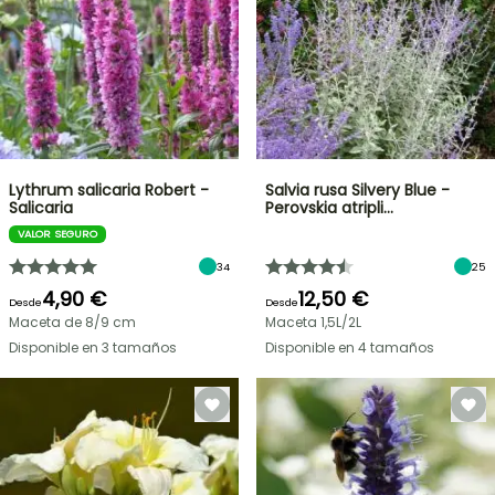
Lythrum salicaria Robert -
Salvia rusa Silvery Blue -
Salicaria
Perovskia atripli…
VALOR SEGURO
34
25
4,90 €
12,50 €
Desde
Desde
Maceta de 8/9 cm
Maceta 1,5L/2L
Disponible en 3 tamaños
Disponible en 4 tamaños