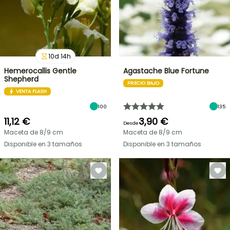
10
d
14
h
Hemerocallis Gentle
Agastache Blue Fortune
Shepherd
PRECIO BAJO
VENTA FLASH
100
135
11,12 €
3,90 €
Desde
Maceta de 8/9 cm
Maceta de 8/9 cm
Disponible en 3 tamaños
Disponible en 3 tamaños