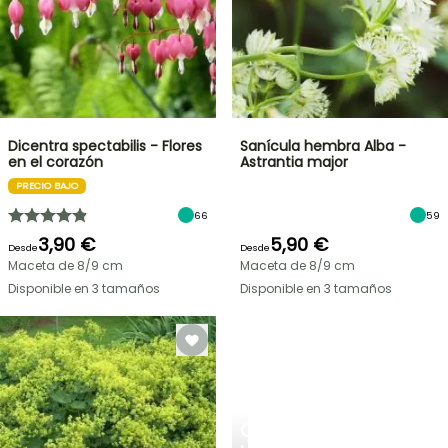
Dicentra spectabilis - Flores
Sanícula hembra Alba -
en el corazón
Astrantia major
PRECIO BAJO
66
59
3,90 €
5,90 €
Desde
Desde
Maceta de 8/9 cm
Maceta de 8/9 cm
Disponible en 3 tamaños
Disponible en 3 tamaños
CREA