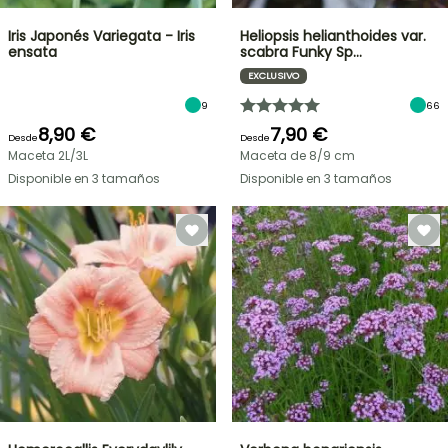
Iris Japonés Variegata - Iris
Heliopsis helianthoides var.
ensata
scabra Funky Sp…
EXCLUSIVO
9
66
8,90 €
7,90 €
Desde
Desde
Maceta 2L/3L
Maceta de 8/9 cm
Disponible en 3 tamaños
Disponible en 3 tamaños