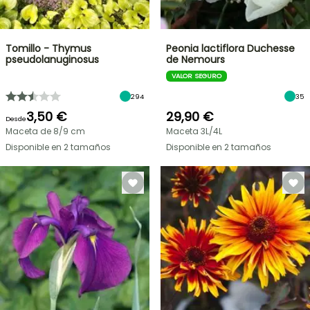
Tomillo - Thymus
Peonia lactiflora Duchesse
pseudolanuginosus
de Nemours
VALOR SEGURO
294
35
3,50 €
29,90 €
Desde
Maceta de 8/9 cm
Maceta 3L/4L
Disponible en 2 tamaños
Disponible en 2 tamaños