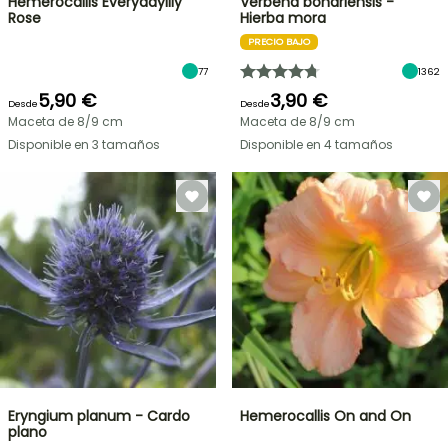
Hemerocallis Everydaylily
Verbena bonariensis -
Rose
Hierba mora
PRECIO BAJO
77
1362
5,90 €
3,90 €
Desde
Desde
Maceta de 8/9 cm
Maceta de 8/9 cm
Disponible en 3 tamaños
Disponible en 4 tamaños
Eryngium planum - Cardo
Hemerocallis On and On
plano