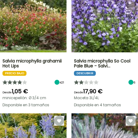
Salvia microphylla grahamii
Salvia microphylla So Cool
Hot Lips
Pale Blue - Salvi…
PRECIO BAJO
DESCUBRIR
421
6
1,05 €
17,90 €
Desde
Desde
minicepellón: Ø 3/4 cm
Maceta 3L/4L
Disponible en 3 tamaños
Disponible en 4 tamaños
OFERTA
RELÁMPAGO
¡HASTA
UN