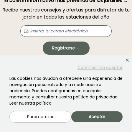
El boletín informativo más preferido de los jardines →
Recibe nuestros consejos y ofertas para disfrutar de tu
jardin en todas las estaciones del año
Registrarse →
Este formulario está protegido por reCAPTCHA. Se aplican la
política de
Continuar sin aceptar
privacidad
y los
términos de servicio
.
Las cookies nos ayudan a ofrecerle una experiencia de
navegación personalizada y a medir nuestra
audiencia. Puedes configurarlas en cualquier
momento y consultar nuestra política de privacidad.
Leer nuestra política
¿No encontraste lo que buscabas?
Parametrizar
Aceptar