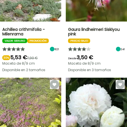
Achillea crithmifolia -
Gaura lindheimeri Siskiyou
Milenrama
pink
VALOR SEGURO
PROMOCIÓN
PRECIO BAJO
821
241
5,53 €
3,50 €
7,90 €
30%
Desde
Maceta de 8/9 cm
Maceta de 8/9 cm
Disponible en 2 tamaños
Disponible en 3 tamaños