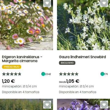
Erigeron karvinskianus -
Gaura lindheimeri Snowbird
Margarita cimarrona
EXCLUSIVO
PRECIO BAJO
2242
176
1,20 €
1,05 €
Desde
minicepellón: Ø 3/4 cm
minicepellón: Ø 3/4 cm
Disponible en 4 tamaños
Disponible en 4 tamaños