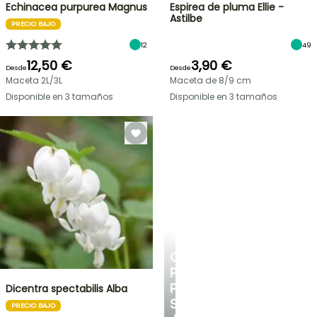
Echinacea purpurea Magnus
Espirea de pluma Ellie -
Astilbe
PRECIO BAJO
12
49
12,50 €
3,90 €
Desde
Desde
Maceta 2L/3L
Maceta de 8/9 cm
Disponible en 3 tamaños
Disponible en 3 tamaños
PLANTFIT
CONSEJOS
PERSONALIZADOS
PARA
Dicentra spectabilis Alba
SU
PRECIO BAJO