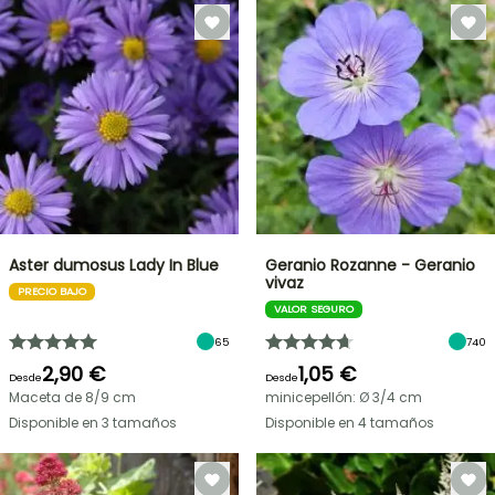
Aster dumosus Lady In Blue
Geranio Rozanne - Geranio
vivaz
PRECIO BAJO
VALOR SEGURO
65
740
2,90 €
1,05 €
Desde
Desde
Maceta de 8/9 cm
minicepellón: Ø 3/4 cm
Disponible en 3 tamaños
Disponible en 4 tamaños