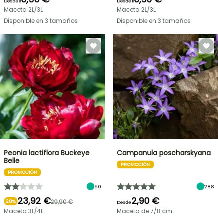
Desde
Desde
Maceta 2L/3L
Maceta 2L/3L
Disponible en 3 tamaños
Disponible en 3 tamaños
Peonia lactiflora Buckeye
Campanula poscharskyana
Belle
PROMOCIÓN
PROMOCIÓN
50
288
23,92 €
2,90 €
29,90 €
20%
Desde
Maceta 3L/4L
Maceta de 7/8 cm