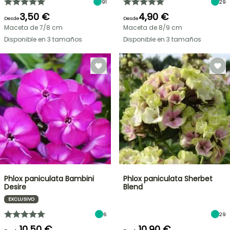
91
29
3,50 €
4,90 €
Desde
Desde
Maceta de 7/8 cm
Maceta de 8/9 cm
Disponible en 3 tamaños
Disponible en 3 tamaños
Phlox paniculata Bambini
Phlox paniculata Sherbet
Desire
Blend
EXCLUSIVO
6
29
10,50 €
10,90 €