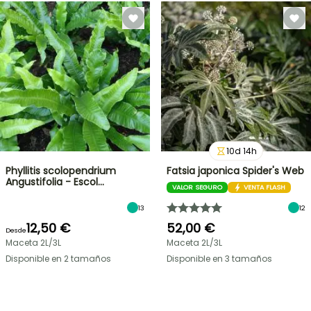
10
d
14
h
Phyllitis scolopendrium
Fatsia japonica Spider's Web
Angustifolia - Escol…
VALOR SEGURO
VENTA FLASH
13
12
12,50 €
52,00 €
Desde
Maceta 2L/3L
Maceta 2L/3L
Disponible en 2 tamaños
Disponible en 3 tamaños