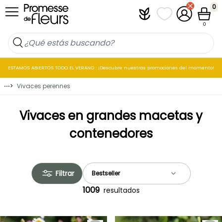
Ir al contenido
0
Plantfit
Mis listas de favo
Mi cuenta
Cesta
0
ESTAMOS ABIERTOS TODO EL VERANO : ¡Descubre nuestras promociones del momento!
⋯
>
Vivaces perennes
Vivaces en grandes macetas y
contenedores
Filtrar
1009
resultados