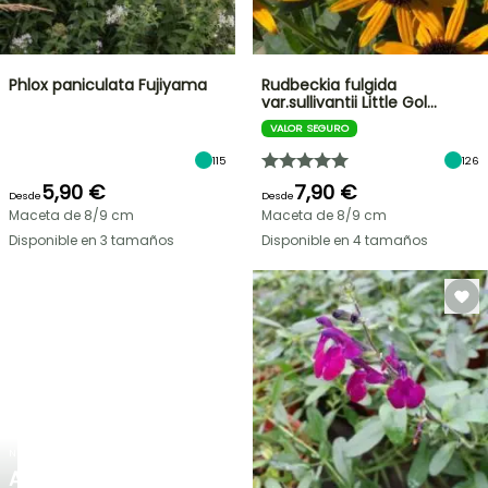
Phlox paniculata Fujiyama
Rudbeckia fulgida
var.sullivantii Little Gol…
VALOR SEGURO
115
126
5,90 €
7,90 €
Desde
Desde
Maceta de 8/9 cm
Maceta de 8/9 cm
Disponible en 3 tamaños
Disponible en 4 tamaños
NUEVO
AGAPANTHUS