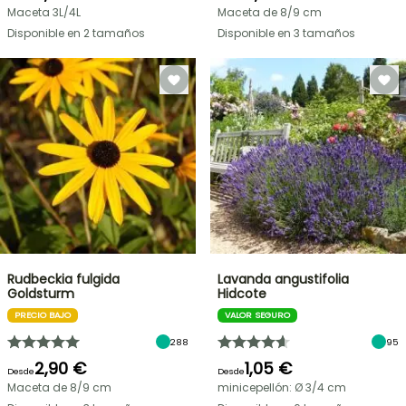
Maceta 3L/4L
Maceta de 8/9 cm
Disponible en 2 tamaños
Disponible en 3 tamaños
Rudbeckia fulgida
Lavanda angustifolia
Goldsturm
Hidcote
PRECIO BAJO
VALOR SEGURO
288
95
2,90 €
1,05 €
Desde
Desde
Maceta de 8/9 cm
minicepellón: Ø 3/4 cm