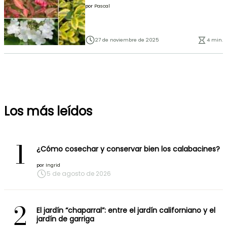
por
Pascal
27 de noviembre de 2025
4 min.
Los más leídos
1
¿Cómo cosechar y conservar bien los calabacines?
por
Ingrid
5 de agosto de 2026
2
El jardín “chaparral”: entre el jardín californiano y el
jardín de garriga