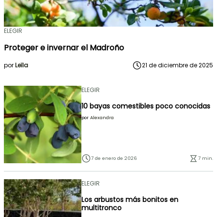
ELEGIR
Proteger e invernar el Madroño
por
Leïla
21 de diciembre de 2025
ELEGIR
10 bayas comestibles poco conocidas
por
Alexandra
7 de enero de 2026
7 min.
ELEGIR
Los arbustos más bonitos en
multitronco