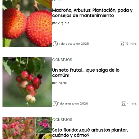
Madroño, Arbutus: Plantación, poda y
consejos de mantenimiento
por
Virginie
4 de agosto de 2025
15 min.
CONSEJOS
Un seto frutal... ¡que salga de lo
común!
por
Ingrid
1 de marzo de 2026
4 min.
CONSEJOS
Seto florido: ¿qué arbustos plantar,
cuándo y cómo?