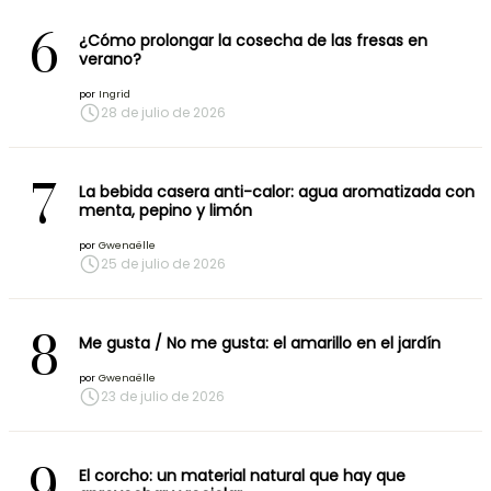
6
¿Cómo prolongar la cosecha de las fresas en
verano?
por
Ingrid
28 de julio de 2026
7
La bebida casera anti-calor: agua aromatizada con
menta, pepino y limón
por
Gwenaëlle
25 de julio de 2026
8
Me gusta / No me gusta: el amarillo en el jardín
por
Gwenaëlle
23 de julio de 2026
9
El corcho: un material natural que hay que