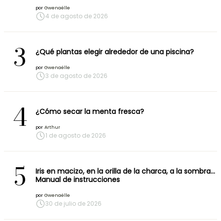
por
Gwenaëlle
4 de agosto de 2026
3
¿Qué plantas elegir alrededor de una piscina?
por
Gwenaëlle
3 de agosto de 2026
4
¿Cómo secar la menta fresca?
por
Arthur
1 de agosto de 2026
5
Iris en macizo, en la orilla de la charca, a la sombra…
Manual de instrucciones
por
Gwenaëlle
30 de julio de 2026