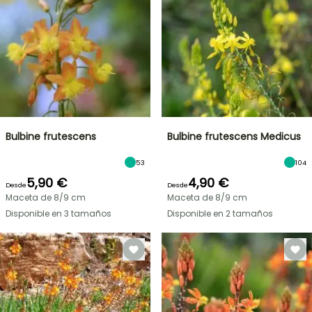
Bulbine frutescens
Bulbine frutescens Medicus
53
104
5,90 €
4,90 €
Desde
Desde
Maceta de 8/9 cm
Maceta de 8/9 cm
Disponible en 3 tamaños
Disponible en 2 tamaños