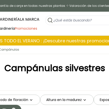
antía de canje en todas nuestras plantas
Valoración de los cliente
ARDINERÍA
LA MARCA
jardinería
Promociones
 TODO EL VERANO : ¡Descubre nuestras promoci
Campánulas
Campánulas silvestres
iodo de floración
Altura en la madurez
Expos