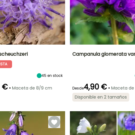
scheuchzeri
Campanula glomerata var.
ISTA
Anchura en la
Exposición
Altura en la
Anchura en la
madurez
madurez
madurez
Sol,
30 cm
60 cm
40 cm
Semisombra
45
en stock
0 €
4,90 €
•
•
Maceta de 8/9 cm
Maceta de
Desde
Disponible en 2 tamaños
ón
Periodo de
Rusticidad
Periodo de floración
Periodo de
plantación
plantación
Hasta -23,5°C
razonable
razonable
o
Mayo a Agosto
Febrero a Abril,
Febrero a Abril,
Septiembre a
Septiembre a
Noviembre
Noviembre