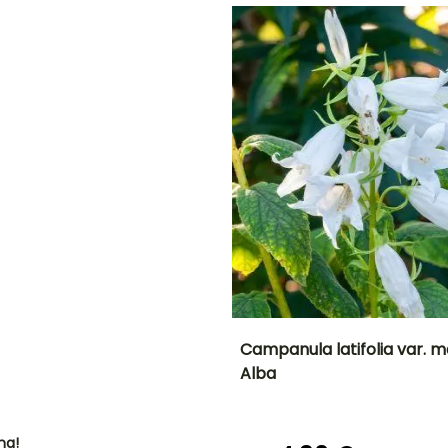
razonable
o
Febrero a Abril,
Febrero a Mayo,
O
Septiembre a
Octubre a
Noviembre
Diciembre
NTO
IÓN
!
Campanula latifolia var. 
Alba
Altura en la
Anchura en la
madurez
madurez
80 cm
50 cm
ha!