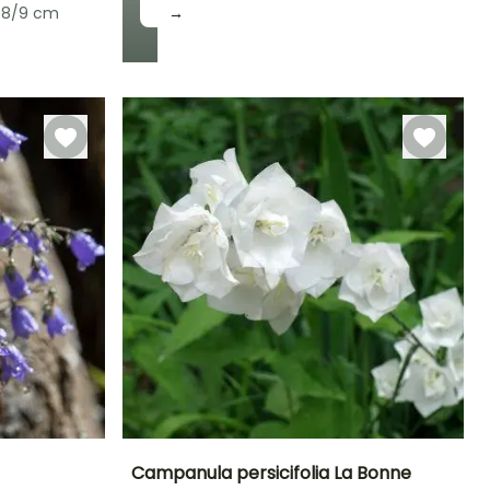
 8/9 cm
→
Rusticidad
Hasta -29°C
Campanula persicifolia La Bonne