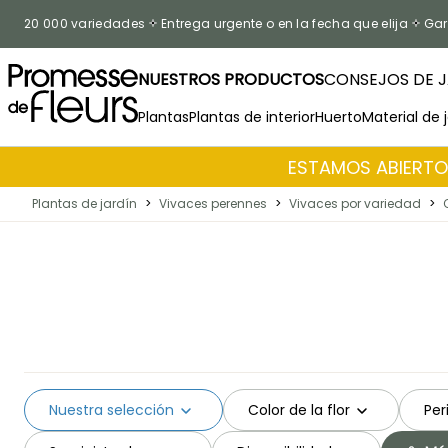
Ir al contenido
20 000 variedades
Entrega urgente o en la fecha que elija
Gar
NUESTROS PRODUCTOS
CONSEJOS DE J
Plantas
Plantas de interior
Huerto
Material de 
ESTAMOS ABIERTOS
Plantas de jardín
>
Vivaces perennes
>
Vivaces por variedad
>
Nuestra selección
Color de la flor
Per