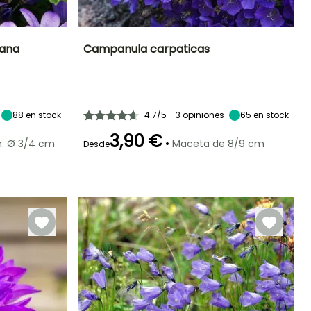
iana
Campanula carpaticas
Exposición
Altura en la
Anchura en la
Exposición
madurez
madurez
Sol,
Sol,
25 cm
30 cm
Semisombra
Semisombra
88
en stock
4.7/5 - 3 opiniones
65
en stock
3,90 €
•
n: Ø 3/4 cm
Maceta de 8/9 cm
Desde
Rusticidad
Periodo de floración
Periodo de
Rusticidad
plantación
Hasta -29°C
Hasta -40°C
razonable
Junio a Agosto
Febrero a Abril,
Septiembre a
Noviembre