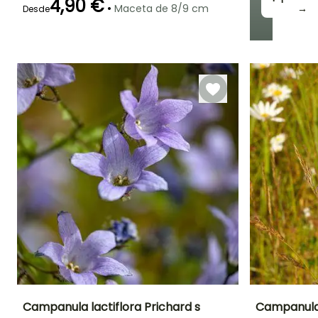
4,90 €
•
Maceta de 8/9 cm
→
Desde
Periodo de floración
Periodo de
Rusticidad
plantación
Hasta -34,5°C
razonable
Junio a Agosto
Febrero a Abril,
Septiembre a
Noviembre
Campanula lactiflora Prichard s
Campanula 