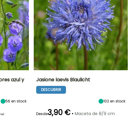
res azul y
Jasione laevis Blaulicht
DESCUBRIR
eriodo de floración
Altura en la
Anchura en la
Exposición
madurez
madurez
Sol
30 cm
30 cm
Junio a Agosto
56
en stock
102
en stock
3,90 €
•
Maceta de 8/9 cm
Desde
inal
Periodo de floración
Periodo de
Rusticidad
plantación
Hasta -20,5°C
razonable