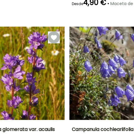
4,90 €
•
Maceta de
Desde
Periodo de floración
Periodo de
plantación
razonable
Junio a Julio
Febrero a Abril,
Septiembre a
Noviembre
glomerata var. acaulis
Campanula cochleariifolia