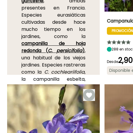
ganteline
, ambas
presentes en Francia.
Especies eurasiáticas
Campanula
cultivadas desde hace
mucho tiempo en los
PROMOCIÓN
Altura en la
jardines, como la
madurez
30 cm
campanilla de hoja
288
en stoc
redonda (
C. persicifolia
)
,
una habitual de los viejos
2,90
Desde
jardines. Especies rastreras
Disponible
como la
C. cochleariifolia
,
Periodo de floraci
la campanilla esbelta,
Mayo a
estolonífera, protegida en
Septiembre
Alsacia. O la
Campanilla de
hoja redonda (
Campanula
rotundifolia
)
, extendida en
el hemisferio norte y en
nuestras campiñas, muy
adaptable, poco exigente y