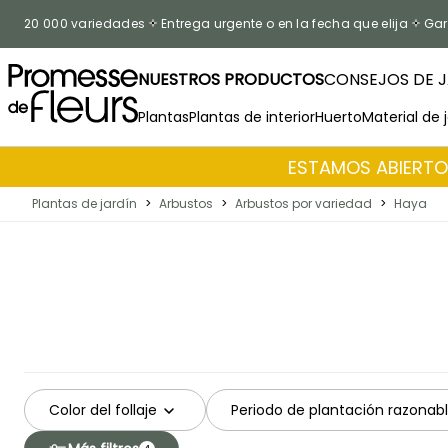
Ir al contenido
20 000 variedades
Entrega urgente o en la fecha que elija
Gar
NUESTROS PRODUCTOS
CONSEJOS DE J
Plantas
Plantas de interior
Huerto
Material de 
ESTAMOS ABIERTOS
Plantas de jardín
>
Arbustos
>
Arbustos por variedad
>
Haya
Color del follaje
Periodo de plantación razonab