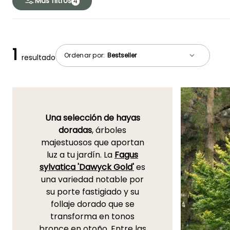
Más filtros
4
1
Ordenar por:
resultado
Una selección de
hayas
doradas
, árboles
majestuosos que aportan
luz a tu jardín. La
Fagus
sylvatica 'Dawyck Gold'
es
una variedad notable por
su porte fastigiado y su
follaje dorado que se
transforma en tonos
bronce en otoño. Entre las