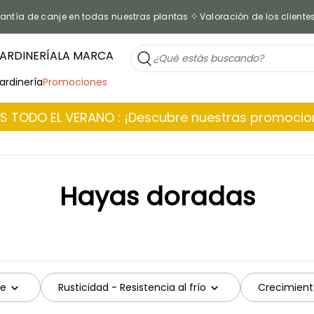
antía de canje en todas nuestras plantas
Valoración de los cliente
ARDINERÍA
LA MARCA
jardinería
Promociones
 TODO EL VERANO : ¡Descubre nuestras promoci
Hayas doradas
le
Rusticidad - Resistencia al frío
Crecimient