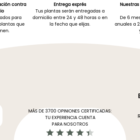
cación contra
Entrega exprés
Nuestras 
io
Tus plantas serán entregadas a
zados para
domicilio entre 24 y 48 horas o en
De 6 mes
 plantas que
la fecha que elijas.
anuales a 2
nen.
MÁS DE 3700 OPINIONES CERTIFICADAS:
R
TU EXPERIENCIA CUENTA
PARA NOSOTROS