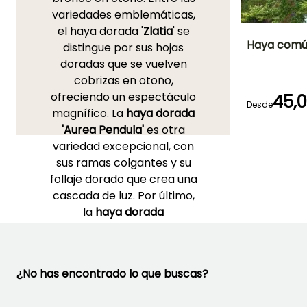
variedades emblemáticas,
el haya dorada '
Zlatia
' se
Haya común
distingue por sus hojas
doradas que se vuelven
Altura en la
cobrizas en otoño,
madurez
15 m
ofreciendo un espectáculo
45,
Desde
magnífico. La
haya dorada
'Aurea Pendula'
es otra
variedad excepcional, con
Periodo de floraci
sus ramas colgantes y su
Abril a Mayo
follaje dorado que crea una
cascada de luz. Por último,
la
haya dorada
'Asplenifolia'
es apreciada
por sus hojas finamente
recortadas y doradas,
¿No has encontrado lo que buscas?
añadiendo una textura
única a tu espacio verde.