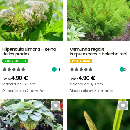
Filipendula ulmaria - Reina
Osmunda regalis
de los prados
Purpurascens - Helecho real
VALOR SEGURO
PRECIO BAJO
48
34
4,90 €
4,90 €
Desde
Desde
Maceta de 8/9 cm
Maceta de 8/9 cm
Disponible en 2 tamaños
Disponible en 2 tamaños