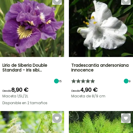
Lirio de Siberia Double
Tradescantia andersoniana
Standard - Iris sibi…
Innocence
15
9
8,90 €
4,90 €
Desde
Desde
Maceta 1,5L/2L
Maceta de 8/9 cm
Disponible en 2 tamaños