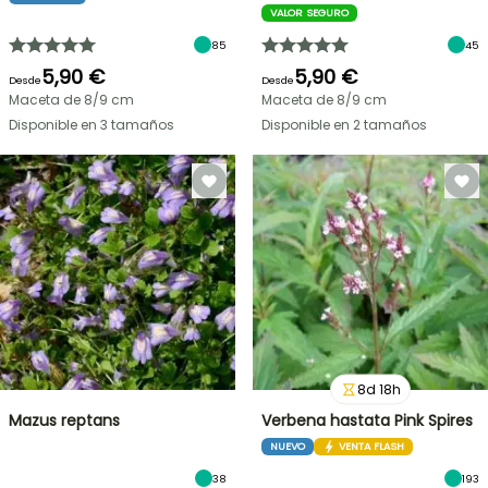
VALOR SEGURO
85
45
5,90 €
5,90 €
Desde
Desde
Maceta de 8/9 cm
Maceta de 8/9 cm
Disponible en 3 tamaños
Disponible en 2 tamaños
8
d
18
h
Mazus reptans
Verbena hastata Pink Spires
NUEVO
VENTA FLASH
38
193