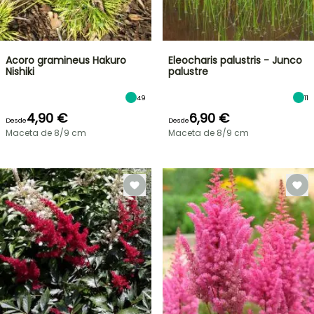
Acoro gramineus Hakuro
Eleocharis palustris - Junco
Nishiki
palustre
49
11
4,90 €
6,90 €
Desde
Desde
Maceta de 8/9 cm
Maceta de 8/9 cm