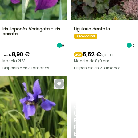
Iris Japonés Variegata - Iris
Ligularia dentata
ensata
PROMOCIÓN
9
191
8,90 €
5,52 €
6,90 €
20%
Desde
Maceta 2L/3L
Maceta de 8/9 cm
Disponible en 3 tamaños
Disponible en 2 tamaños
CREA
UN
RINCÓN
FRESCO
EN