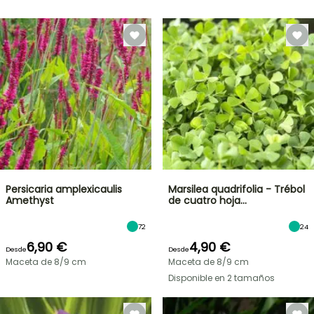
Persicaria amplexicaulis
Marsilea quadrifolia - Trébol
Amethyst
de cuatro hoja…
72
24
6,90 €
4,90 €
Desde
Desde
Maceta de 8/9 cm
Maceta de 8/9 cm
Disponible en 2 tamaños