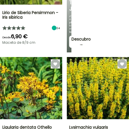
TU
JARDÍN
Lirio de Siberia Persimmon -
¡Con
Iris sibirica
nuestras
plantas
trepadoras
24
más
bonitas!
6,90 €
Desde
Descubro
Maceta de 8/9 cm
→
Ligularia dentata Othello
Lysimachia vulgaris