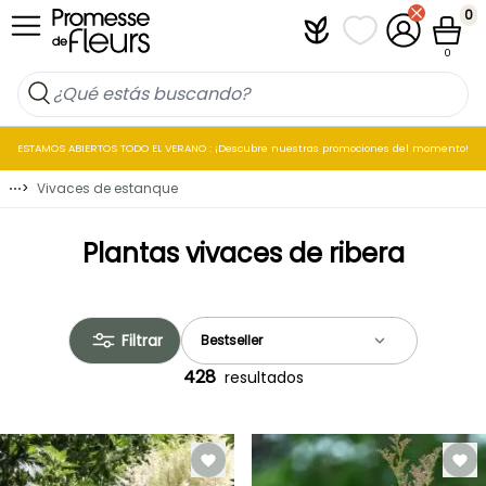
Ir al contenido
0
Plantfit
Mis listas de favo
Mi cuenta
Cesta
0
ESTAMOS ABIERTOS TODO EL VERANO : ¡Descubre nuestras promociones del momento!
⋯
>
Vivaces de estanque
Plantas vivaces de ribera
Filtrar
428
resultados