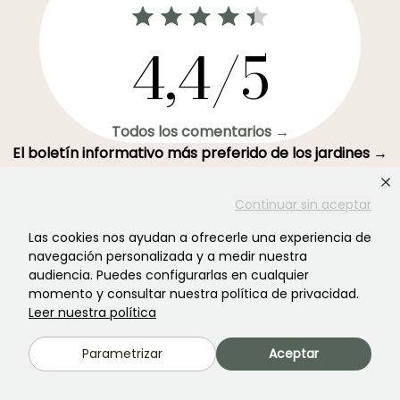
4,4/5
Todos los comentarios →
El boletín informativo más preferido de los jardines →
Recibe nuestros consejos y ofertas para disfrutar de tu
jardin en todas las estaciones del año
Continuar sin aceptar
Las cookies nos ayudan a ofrecerle una experiencia de
navegación personalizada y a medir nuestra
audiencia. Puedes configurarlas en cualquier
momento y consultar nuestra política de privacidad.
Registrarse →
Leer nuestra política
Parametrizar
Aceptar
Este formulario está protegido por reCAPTCHA. Se aplican la
política de
privacidad
y los
términos de servicio
.