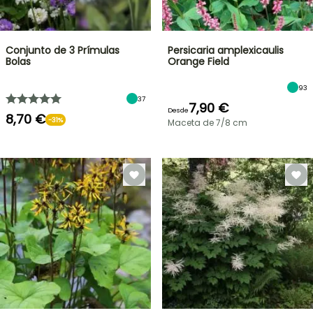
Conjunto de 3 Prímulas
Persicaria amplexicaulis
Bolas
Orange Field
93
37
7,90 €
Desde
8,70 €
-31%
Maceta de 7/8 cm