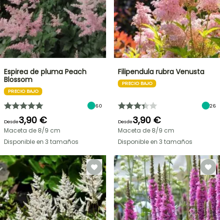
Espirea de pluma Peach
Filipendula rubra Venusta
Blossom
PRECIO BAJO
PRECIO BAJO
60
26
3,90 €
3,90 €
Desde
Desde
Maceta de 8/9 cm
Maceta de 8/9 cm
Disponible en 3 tamaños
Disponible en 3 tamaños
OFERTA
RELÁMPAGO
¡HASTA
UN
30
%