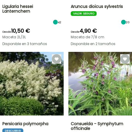
Ligularia hessei
Aruncus dioïcus sylvestris
Lanternchern
VALOR SEGURO
42
20
10,50 €
4,90 €
Desde
Desde
Maceta 2L/3L
Maceta de 7/8 cm
Disponible en 3 tamaños
Disponible en 2 tamaños
Persicaria polymorpha
Consuelda - Symphytum
officinale
DESCUBRIR