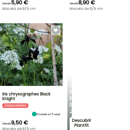
5,90 €
8,90 €
Desde
Desde
Maceta de 8/9 cm
Maceta de 8/9 cm
PLANTFIT
CONSEJOS
PERSONALIZADOS
Iris chrysographes Black
PARA
Knight
SU
COLECCIONISTA
JARDÍN
Enviado el 11 sept
Descubrir
9,50 €
Desde
Plantfit
Maceta de 8/9 cm