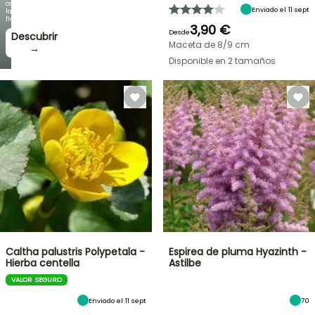
como
Enviado el 11 sept
la
floración!
3,90 €
Desde
Descubrir
Maceta de 8/9 cm
→
Disponible en 2 tamaños
Caltha palustris Polypetala -
Espirea de pluma Hyazinth -
Hierba centella
Astilbe
VALOR SEGURO
Enviado el 11 sept
70