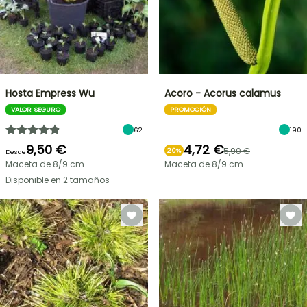
Hosta Empress Wu
Acoro - Acorus calamus
VALOR SEGURO
PROMOCIÓN
62
190
9,50 €
4,72 €
5,90 €
20%
Desde
Maceta de 8/9 cm
Maceta de 8/9 cm
Disponible en 2 tamaños