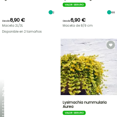
VALOR SEGURO
2
88
8,90 €
6,90 €
Desde
Desde
Maceta 2L/3L
Maceta de 8/9 cm
Disponible en 2 tamaños
NUEVO
AGAPANTHUS
ZAMBEZI
¡Cuando
Lysimachia nummularia
el
Aurea
follaje
es
tan
VALOR SEGURO
espectacular