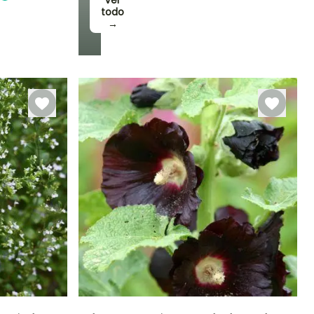
Ver
todo
→