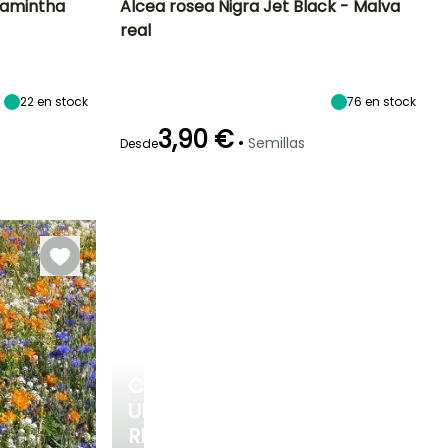
lamintha
Alcea rosea Nigra Jet Black - Malva
real
Exposición
Periodo de floración
Altura en la
Exposición
madurez
Sol
Sol
1.50 m
Junio a Agosto
22
en stock
76
en stock
3,90 €
•
Semillas
Desde
Germinación
25e días
CREA
UN
RINCÓN