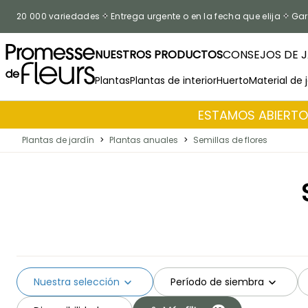
Ir al contenido
20 000 variedades
Entrega urgente o en la fecha que elija
Gar
NUESTROS PRODUCTOS
CONSEJOS DE J
Plantas
Plantas de interior
Huerto
Material de 
ESTAMOS ABIERTOS
Plantas de jardín
>
Plantas anuales
>
Semillas de flores
Nuestra selección
Período de siembra