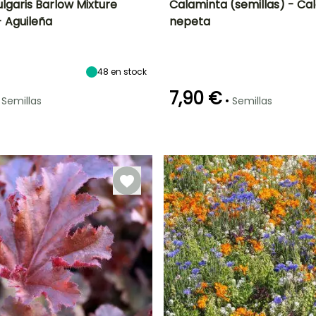
ulgaris Barlow Mixture
Calaminta (semillas) - Ca
- Aguileña
nepeta
ón
Altura en la
Exposición
Periodo de floración
Altura en la
madurez
madurez
Sol,
60 cm
40 cm
Semisombra
o
Junio a
Octubre
48
en stock
7,90 €
•
Semillas
Semillas
Método de siembra
Siembra a
Germinación
Método de siembra
cubierto
25e días
Siembra sin
protección,
Siembra a
cubierto,
Siembra bajo
cubierta
calefactada