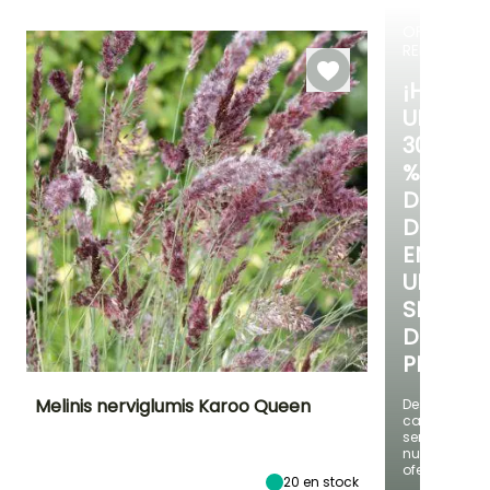
18e días
OFERTA
RELÁMPAG
¡HASTA
UN
30
%
DE
DESCUE
EN
UNA
SELECC
DE
PLANTAS
Melinis nerviglumis Karoo Queen
Descubre
cada
semana
Periodo de floración
Altura en la
Exposición
nuevas
madurez
Sol
ofertas
60 cm
20
en stock
Julio a Octubre