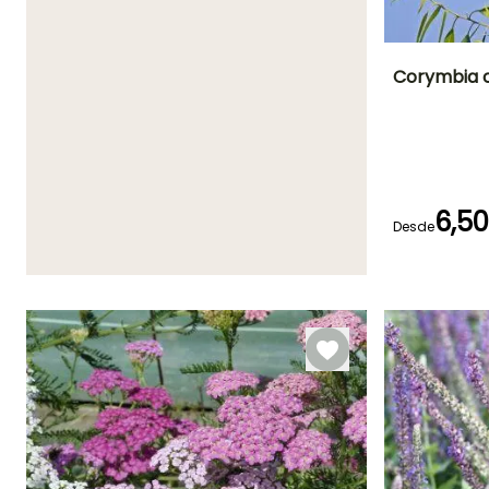
Corymbia c
Periodo de floraci
Julio a Agost
6,5
Desde
Germinación
40e días