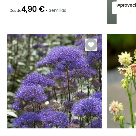
¡Aprovec
4,90 €
•
Semillas
→
Desde
Germinación
Método de siembra
14e días
Siembra a
cubierto