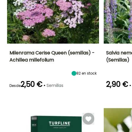
Milenrama Cerise Queen (semillas) -
Salvia nem
Achillea millefolium
(Semillas)
Periodo de floración
Altura en la
Exposición
Periodo de floraci
madurez
Sol
60 cm
82
en stock
Junio a
Julio a
Octubre
Septiembre
2,50 €
2,90 €
•
•
Semillas
Desde
Germinación
Método de siembra
Germinación
18e días
Siembra sin
14e días
protección,
Siembra a
cubierto,
Siembra bajo
cubierta