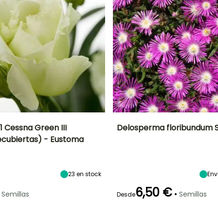
F1 Cessna Green III
Delosperma floribundum S
recubiertas) - Eustoma
ón
Altura en la
Exposición
Periodo de floración
Altura en la
madurez
madurez
Sol
80 cm
15 cm
Mayo a
Octubre
23
en stock
Env
6,50 €
•
Semillas
Semillas
Desde
Método de siembra
Germinación