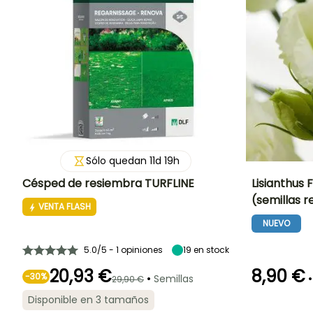
calefactada
Sólo quedan
11
d
19
h
Césped de resiembra TURFLINE
Lisianthus 
(semillas 
VENTA FLASH
Altura en la
Exposición
Método de siembra
Periodo de floraci
madurez
Sol
Siembra sin
NUEVO
10 cm
protección
Julio a
Septiembre
5.0/5 - 1 opiniones
19
en stock
20,93 €
8,90 €
-
30
%
•
•
Semillas
29,90 €
Disponible en 3 tamaños
Germinación