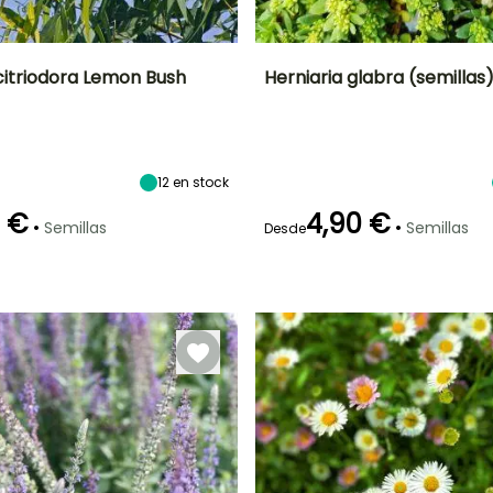
itriodora Lemon Bush
Herniaria glabra (semillas
ón
Altura en la
Exposición
Periodo de floración
Altura en la
madurez
madurez
Sol
27 m
5 cm
o
Mayo a Julio
12
en stock
0 €
4,90 €
•
•
Semillas
Semillas
Desde
Método de siembra
Germinación
Método de siembra
Siembra sin
15e días
Siembra sin
protección,
protección
Siembra a
cubierto,
Siembra bajo
cubierta
calefactada