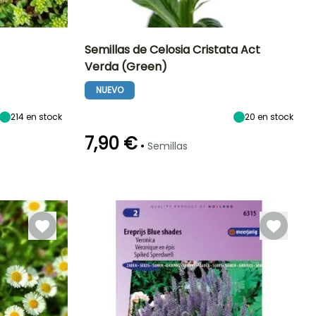
)
Semillas de Celosia Cristata Act
Verda (Green)
Exposición
Periodo de floración
Altura en la
Exposición
madurez
Sol
Sol
NUEVO
1.20 m
Junio a
Octubre
214
en stock
20
en stock
7,90 €
•
Semillas
Germinación
Método de siembra
7e días
Siembra a
cubierto,
Siembra bajo
cubierta
calefactada