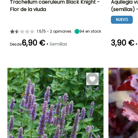
Trachelium caeruleum Black Knight -
Aquilegia v
Flor de la viuda
(semillas) 
Periodo de floración
Altura en la
Exposición
Periodo de floraci
madurez
Sol,
NUEVO
50 cm
Semisombra
Mayo a
Mayo a Juni
Septiembre
1.5/5 - 2 opiniones
94
en stock
6,90 €
3,90 €
•
•
Semillas
Desde
Germinación
Germinación
Método de siembra
60e días
30e días
Siembra sin
protección,
Siembra a
cubierto,
Siembra bajo
cubierta
calefactada