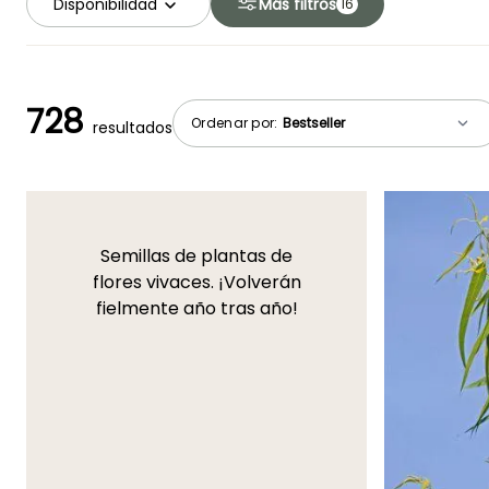
Disponibilidad
Más filtros
16
728
Ordenar por:
resultados
Semillas de plantas de
flores vivaces. ¡Volverán
fielmente año tras año!