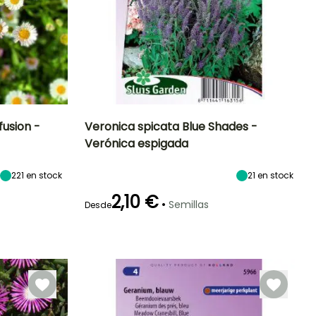
fusion -
Veronica spicata Blue Shades -
Verónica espigada
Exposición
Periodo de floración
Altura en la
Exposición
madurez
Sol,
Sol
60 cm
221
en stock
21
en stock
Semisombra
Julio a
Septiembre
2,10 €
•
Semillas
Desde
Germinación
30e días