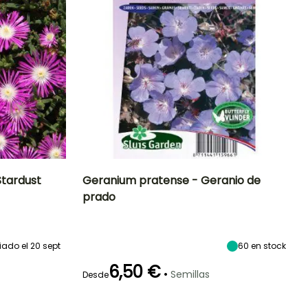
tardust
Geranium pratense - Geranio de
prado
Exposición
Periodo de floración
Altura en la
Exposición
madurez
Sol
Sol,
50 cm
Semisombra
Junio a Agosto
iado el 20 sept
60
en stock
6,50 €
•
Semillas
Desde
Germinación
20e días