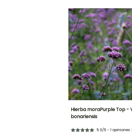
Siembra a
21e días
cubierto,
Siembra bajo
O
cubierta
calefactada
NTO
IÓN
!
Hierba moraPurple Top -
bonariensis
Periodo de floración
Altura en la
madurez
1 m
5.0/5 - 1 opiniones
Junio a Agosto