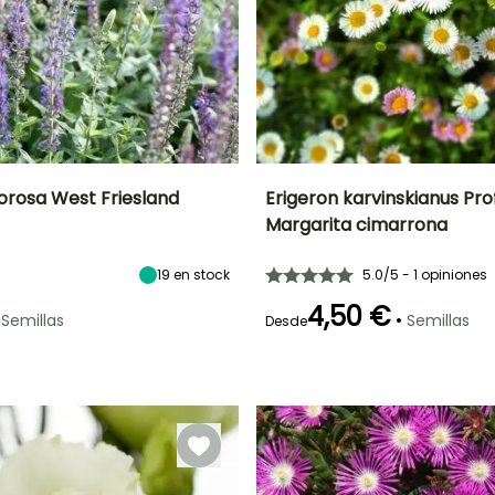
orosa West Friesland
Erigeron karvinskianus Pro
Margarita cimarrona
ón
Altura en la
Exposición
Periodo de floración
Altura en la
madurez
madurez
Sol
50 cm
20 cm
19
en stock
5.0/5 - 1 opiniones
Junio a
Octubre
4,50 €
•
Semillas
Semillas
Desde
Método de siembra
Germinación
Siembra sin
25e días
protección,
Siembra a
cubierto