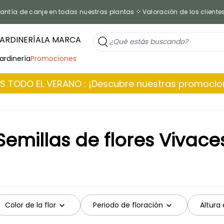
antía de canje en todas nuestras plantas
Valoración de los cliente
ARDINERÍA
LA MARCA
jardinería
Promociones
 TODO EL VERANO : ¡Descubre nuestras promoci
Semillas de flores Vivace
Color de la flor
Periodo de floración
Altura