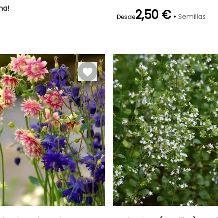
ha!
2,50 €
•
Semillas
Desde
Germinación
90e días