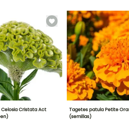
Germinación
14e días
 Celosia Cristata Act
Tagetes patula Petite Or
een)
(semillas)
ón
Altura en la
Exposición
Periodo de floración
Altura en la
madurez
madurez
Sol
1.20 m
20 cm