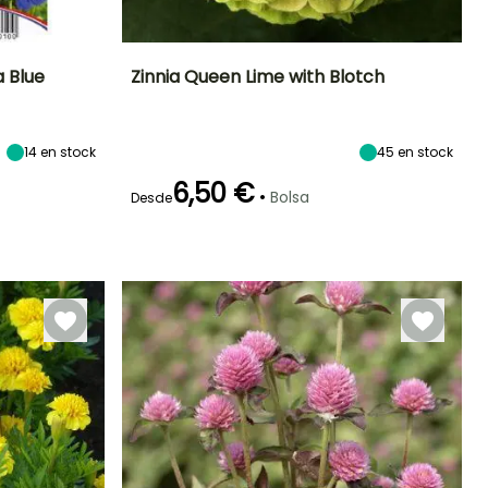
 Blue
Zinnia Queen Lime with Blotch
Exposición
Periodo de floración
Altura en la
Exposición
madurez
Sol
Sol
90 cm
14
en stock
45
en stock
Julio a Octubre
6,50 €
•
Bolsa
Desde
Germinación
Método de siembra
14e días
Siembra sin
protección,
Siembra a
cubierto