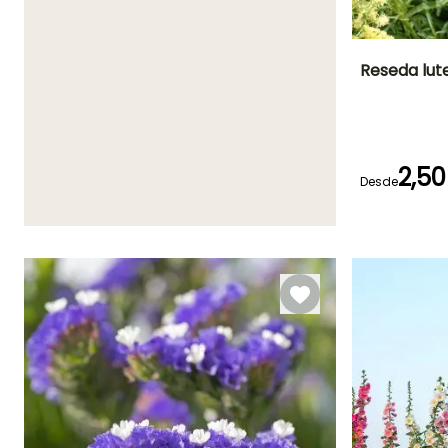
Reseda lut
Periodo de floraci
Junio a
Octubre
2,50
Desde
Germinación
15e días