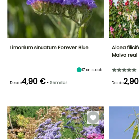
Limonium sinuatum Forever Blue
Alcea filici
Malva real
Periodo de floración
Altura en la
Exposición
Periodo de floraci
madurez
Sol
70 cm
Julio a
17
en stock
Junio a Agost
Septiembre
4,90 €
2,90
•
Semillas
Desde
Desde
Germinación
Germinación
Método de siembra
15e días
10e días
Siembra a
cubierto