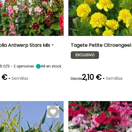
folia Antwerp Stars Mix -
Tagete Petite Citroengeel
EXCLUSIVO
ón
Altura en la
Exposición
Periodo de floración
Altura en la
madurez
madurez
Sol
1.50 m
25 cm
o
5.0/5 - 2 opiniones
48
en stock
Junio a
Octubre
 €
2,10 €
•
•
Semillas
Semillas
Desde
Germinación
16e días