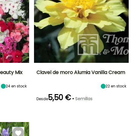
eauty Mix
Clavel de moro Alumia Vanilla Cream
Exposición
Periodo de floración
Altura en la
Exposición
24
en stock
22
en stock
madurez
Sol
Sol,
25 cm
Semisombra
Junio a
5,50 €
•
Semillas
Septiembre
Desde
Germinación
14e días