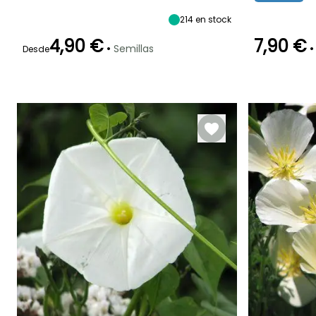
Mayo a Julio
Junio a
Octubre
214
en stock
4,90 €
7,90 €
•
•
Semillas
Desde
Germinación
Método de siembra
15e días
Siembra sin
Germinación
protección
7e días