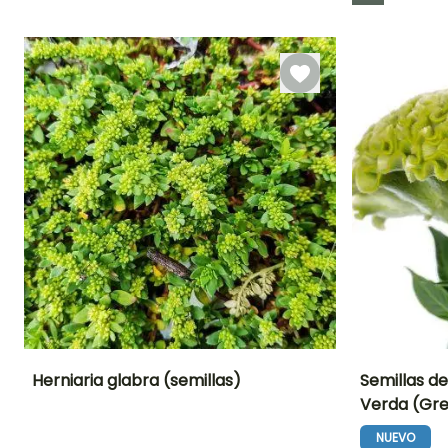
Germinación
Método de siembra
15e días
Siembra sin
protección
Herniaria glabra (semillas)
Semillas de
Verda (Gr
Periodo de floración
Altura en la
Exposición
Periodo de floraci
madurez
Sol
NUEVO
5 cm