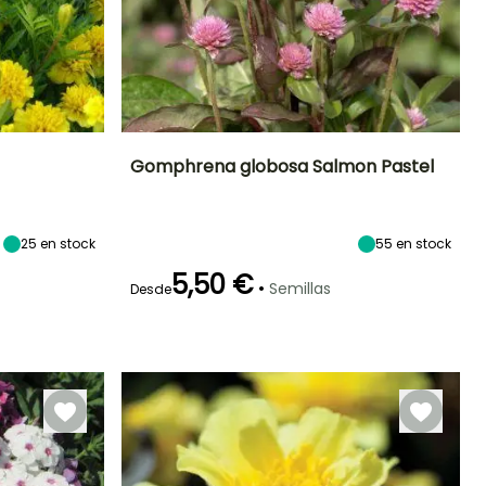
Gomphrena globosa Salmon Pastel
Exposición
Periodo de floración
Altura en la
Exposición
madurez
Sol
Sol
45 cm
25
en stock
Julio a
55
en stock
Septiembre
5,50 €
•
Semillas
Desde
Germinación
Método de siembra
18e días
Siembra a
cubierto,
Siembra bajo
cubierta
calefactada