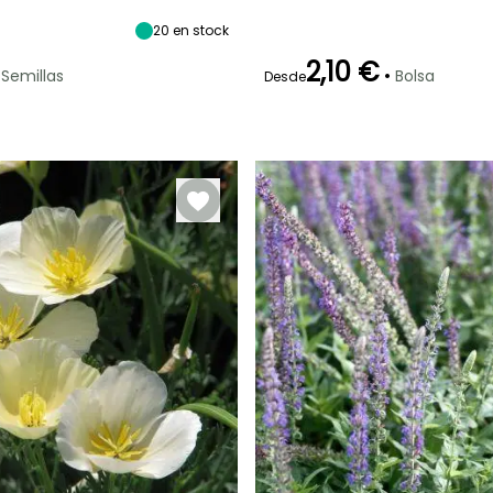
Junio a
Septiembre
20
en stock
2,10 €
•
Semillas
Bolsa
Desde
Método de siembra
Germinación
Método de siembra
Siembra a
14e días
Siembra a
cubierto,
cubierto
Siembra bajo
cubierta
calefactada