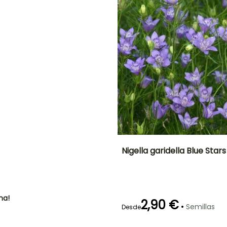
cubierto,
Siembra bajo
cubierta
calefactada
NTO
IÓN
!
Nigella garidella Blue Stars
Periodo de floración
Altura en la
madurez
30 cm
Julio a
Septiembre
ha!
2,90 €
•
Semillas
Desde