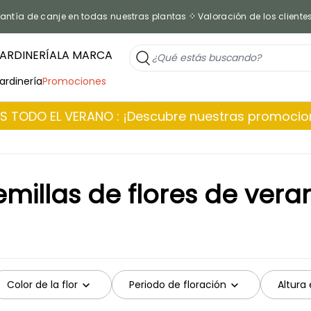
antía de canje en todas nuestras plantas
Valoración de los cliente
ARDINERÍA
LA MARCA
jardinería
Promociones
 TODO EL VERANO : ¡Descubre nuestras promoci
emillas de flores de vera
Color de la flor
Periodo de floración
Altura