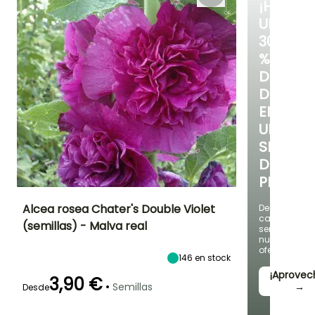
¡HASTA
UN
30
%
DE
DESCUE
EN
UNA
SELECC
DE
PLANTAS
Alcea rosea Chater's Double Violet
Descubre
cada
(semillas) - Malva real
semana
Periodo de floración
Altura en la
Exposición
nuevas
madurez
Sol
ofertas
2.50 m
146
en stock
Junio a Agosto
¡Aprovec
3,90 €
•
Semillas
→
Desde