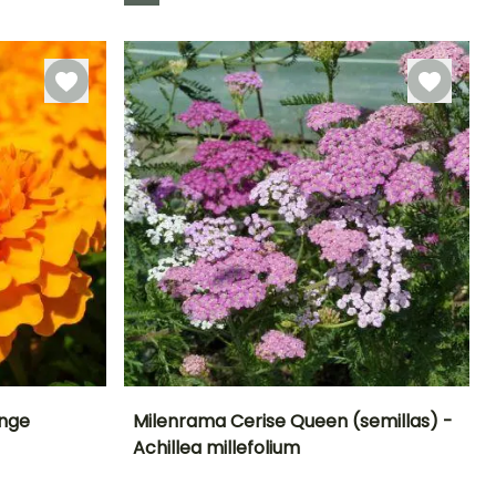
ange
Milenrama Cerise Queen (semillas) -
Achillea millefolium
Exposición
Periodo de floración
Altura en la
Exposición
madurez
Sol,
Sol
60 cm