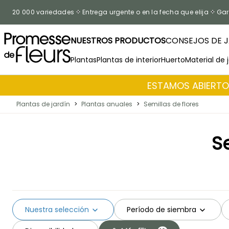
Ir al contenido
20 000 variedades
Entrega urgente o en la fecha que elija
Gar
NUESTROS PRODUCTOS
CONSEJOS DE J
Plantas
Plantas de interior
Huerto
Material de 
ESTAMOS ABIERTOS
Plantas de jardín
>
Plantas anuales
>
Semillas de flores
S
Nuestra selección
Período de siembra