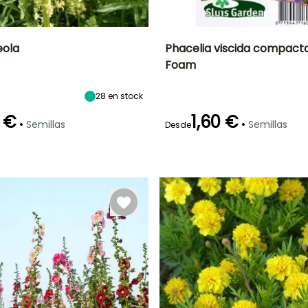
eola
Phacelia viscida compacta
Foam
ón
Altura en la
Exposición
Periodo de floración
Altura en la
madurez
madurez
Sol
1.25 m
25 cm
28
en stock
Junio a
Septiembre
 €
1,60 €
•
•
Semillas
Semillas
Desde
Método de siembra
Germinación
Siembra sin
14e días
protección