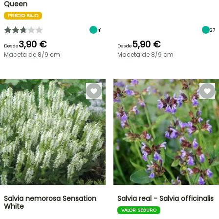
Queen
PRECIO BAJO
41
27
3,90 €
5,90 €
Desde
Desde
Maceta de 8/9 cm
Maceta de 8/9 cm
Salvia nemorosa Sensation
Salvia real - Salvia officinalis
White
VALOR SEGURO