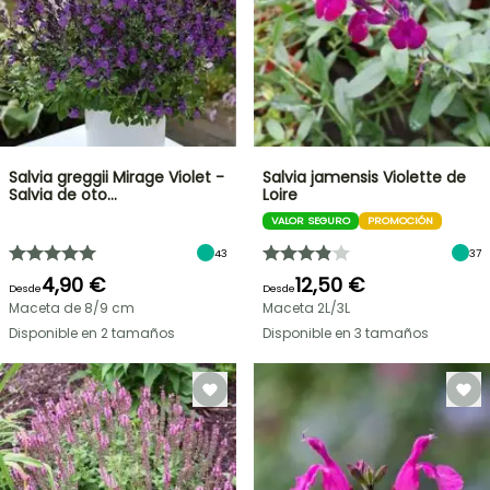
Salvia greggii Mirage Violet -
Salvia jamensis Violette de
Salvia de oto…
Loire
VALOR SEGURO
PROMOCIÓN
43
37
4,90 €
12,50 €
Desde
Desde
Maceta de 8/9 cm
Maceta 2L/3L
Disponible en 2 tamaños
Disponible en 3 tamaños