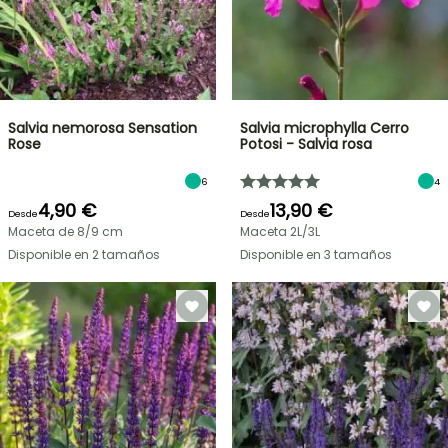
Salvia nemorosa Sensation
Salvia microphylla Cerro
Rose
Potosi - Salvia rosa
6
4
4,90 €
13,90 €
Desde
Desde
Maceta de 8/9 cm
Maceta 2L/3L
Disponible en 2 tamaños
Disponible en 3 tamaños