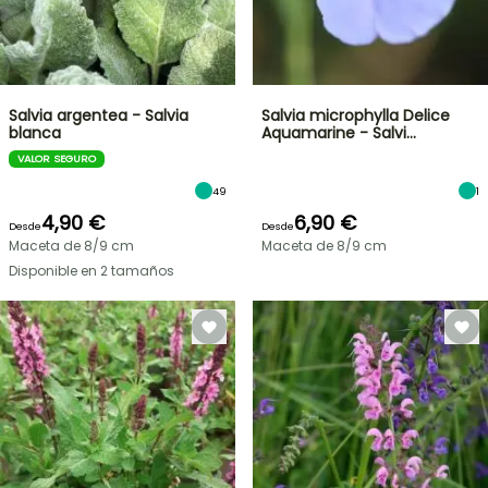
Salvia argentea - Salvia
Salvia microphylla Delice
blanca
Aquamarine - Salvi…
VALOR SEGURO
49
1
4,90 €
6,90 €
Desde
Desde
Maceta de 8/9 cm
Maceta de 8/9 cm
Disponible en 2 tamaños