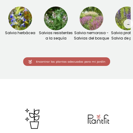
→
Salvia herbácea
Salvias resistentes
Salvia nemorosa -
Salvia prate
a la sequía
Salvias del bosque
Salvia de p
Encontrar las plantas adecuadas para mi jardín