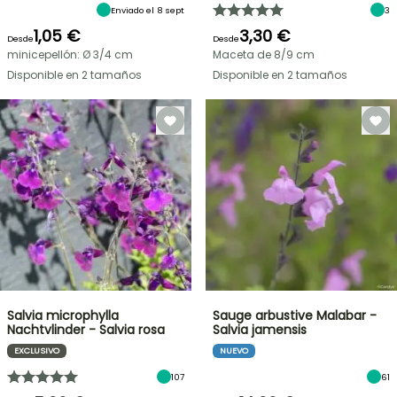
Enviado el 8 sept
3
1,05 €
3,30 €
Desde
Desde
minicepellón: Ø 3/4 cm
Maceta de 8/9 cm
Disponible en 2 tamaños
Disponible en 2 tamaños
Salvia microphylla
Sauge arbustive Malabar -
Nachtvlinder - Salvia rosa
Salvia jamensis
EXCLUSIVO
NUEVO
107
61