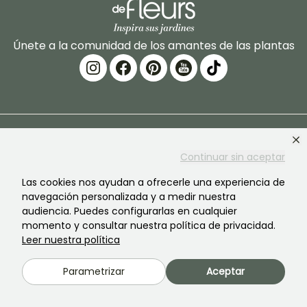
Únete a la comunidad de los amantes de las plantas
PROMESSE DE FLEURS
SERVICIOS
Continuar sin aceptar
La marca
Preparación de pedidos
Las cookies nos ayudan a ofrecerle una experiencia de
navegación personalizada y a medir nuestra
Nuestra historia
Entregas
audiencia. Puedes configurarlas en cualquier
momento y consultar nuestra política de privacidad.
Nuestras plantas
Garantía de las plantas
Leer nuestra política
Nuestros compromisos
Pago seguro
Parametrizar
Aceptar
Nuestros valores
Plantfit
Responsabilidad social
Pedido sin plástico