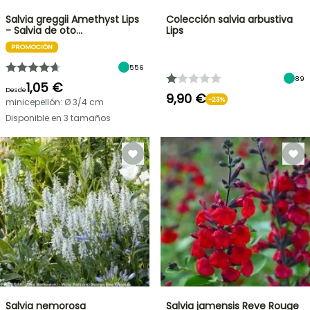
Salvia greggii Amethyst Lips
Colección salvia arbustiva
- Salvia de oto…
Lips
PROMOCIÓN
556
89
1,05 €
Desde
9,90 €
-23%
minicepellón: Ø 3/4 cm
Disponible en 3 tamaños
Salvia nemorosa
Salvia jamensis Reve Rouge