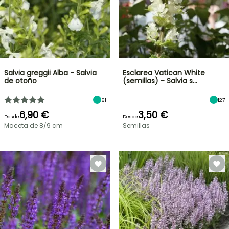
Salvia greggii Alba - Salvia
Esclarea Vatican White
de otoño
(semillas) - Salvia s…
61
127
6,90 €
3,50 €
Desde
Desde
Maceta de 8/9 cm
Semillas