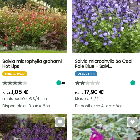
Salvia microphylla grahamii
Salvia microphylla So Cool
Hot Lips
Pale Blue - Salvi…
PRECIO BAJO
DESCUBRIR
411
6
1,05 €
17,90 €
Desde
Desde
minicepellón: Ø 3/4 cm
Maceta 3L/4L
Disponible en 3 tamaños
Disponible en 4 tamaños