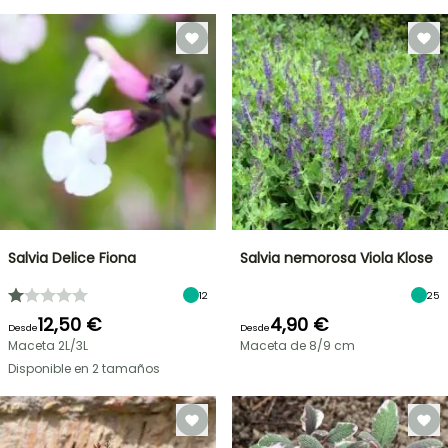
Salvia Delice Fiona
Salvia nemorosa Viola Klose
12
25
12,50 €
4,90 €
Desde
Desde
Maceta 2L/3L
Maceta de 8/9 cm
Disponible en 2 tamaños