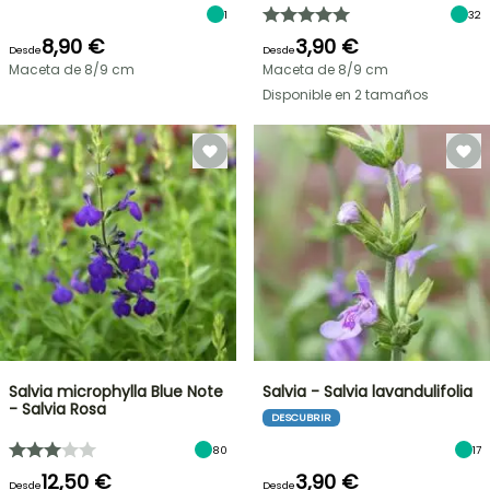
1
32
8,90 €
3,90 €
Desde
Desde
Maceta de 8/9 cm
Maceta de 8/9 cm
Disponible en 2 tamaños
Salvia microphylla Blue Note
Salvia - Salvia lavandulifolia
- Salvia Rosa
DESCUBRIR
80
17
12,50 €
3,90 €
Desde
Desde