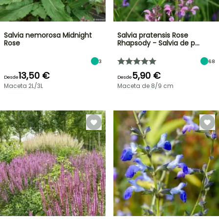
Salvia nemorosa Midnight
Salvia pratensis Rose
Rose
Rhapsody - Salvia de p…
3
68
13,50 €
5,90 €
Desde
Desde
Maceta 2L/3L
Maceta de 8/9 cm