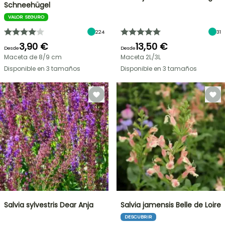
Schneehügel
VALOR SEGURO
224
31
3,90 €
13,50 €
Desde
Desde
Maceta de 8/9 cm
Maceta 2L/3L
Disponible en 3 tamaños
Disponible en 3 tamaños
Salvia sylvestris Dear Anja
Salvia jamensis Belle de Loire
DESCUBRIR