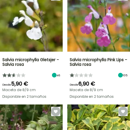
Salvia microphylla Gletsjer -
Salvia microphylla Pink Lips -
Salvia rosa
Salvia rosa
46
105
5,90 €
6,90 €
Desde
Desde
Maceta de 8/9 cm
Maceta de 8/9 cm
Disponible en 2 tamaños
Disponible en 2 tamaños