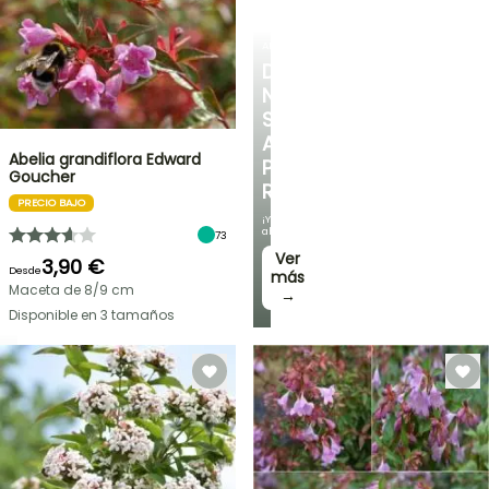
ARBUSTOS
DESCUBRE
NUESTRA
SELECCIÓN
A
Abelia grandiflora Edward
PRECIOS
Goucher
REDUCIDOS
PRECIO BAJO
¡Y
ahorra!
73
Ver
3,90 €
Desde
más
Maceta de 8/9 cm
→
Disponible en 3 tamaños
OFERTA
RELÁMPAGO
¡HASTA
UN
30
%
BULBOS
DE
DE