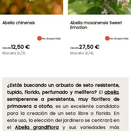
Abelia chinensis
Abelia mosanensis Sweet
Emotion
No disponible
No disponible
12,50 €
27,50 €
Desde
Desde
Maceta 2L/3L
Maceta 3L/4L
¿Estás buscando un arbusto de seto resistente,
tupido, florido, perfumado y melífero?
El
abelia
,
semiperenne a persistente, muy florífero de
primavera a otoño
, es un excelente candidato
para la creación de un seto libre o florido. En
este uso, la elección del jardinero se centrará en
el
Abelia grandiflora
y sus variedades más