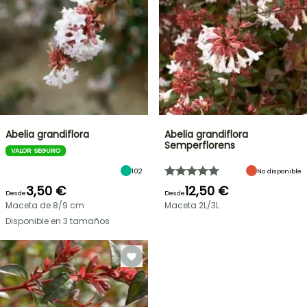
Abelia grandiflora
Abelia grandiflora
Semperflorens
VALOR SEGURO
102
No disponible
3,50 €
12,50 €
Desde
Desde
Maceta de 8/9 cm
Maceta 2L/3L
Disponible en 3 tamaños