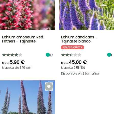
Echium amoneum Red
Echium candicans -
Fathers - Tajinaste
Tajinaste blanco
COLECCIONISTA
57
1
5,90 €
45,00 €
Desde
Desde
Maceta de 8/9 cm
Maceta 7,5L/10L
Disponible en 2 tamaños