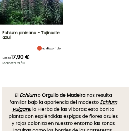
Echium pininana - Tajinaste
azul
No disponible
17,90 €
Desde
Maceta 2L/3L
El
Echium
o
Orgullo de Madeira
nos resulta
familiar bajo la apariencia del modesto
Echium
vulgare
, la Hierba de las víboras: esta bonita
planta con espléndidas espigas de flores azules
y rojas coloniza en nuestro entorno las zonas
incultas como los bordes de las carreteras.