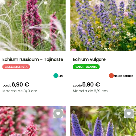
Echium russicum - Tajinaste
Echium vulgare
COLECCIONISTA
VALOR SEGURO
149
No disponible
6,90 €
5,90 €
Desde
Desde
Maceta de 8/9 cm
Maceta de 8/9 cm