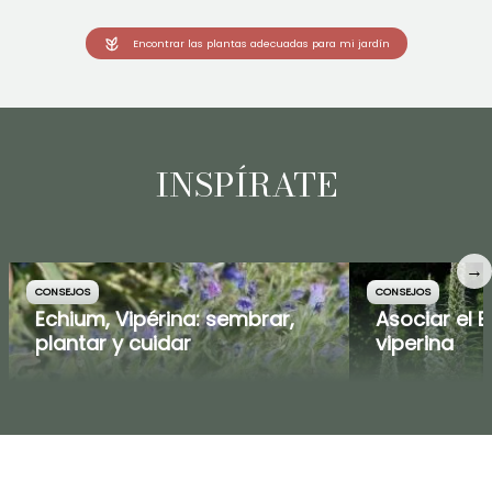
Encontrar las plantas adecuadas para mi jardín
INSPÍRATE
→
CONSEJOS
CONSEJOS
Echium, Vipérina: sembrar,
Asociar el 
plantar y cuidar
viperina