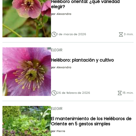
Heléboro oriental: ¿qué variedad
elegir?
por
Alexandra
1 de marzo de 2026
3 min.
ELEGIR
Heléboro: plantación y cultivo
por
Alexandra
26 de febrero de 2026
15 min.
ELEGIR
El mantenimiento de los Heléboros de
Oriente en 5 gestos simples
por
Pierre