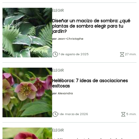
ELEGIR
Diseñar un macizo de sombra: ¿qué
plantas de sombra elegir para tu
jardín?
por
Jean-Christophe
7 de agosto de 2025
27 min.
ELEGIR
Heléboros: 7 ideas de asociaciones
exitosas
por
Alexandra
1 de marzo de 2026
5 min.
ELEGIR