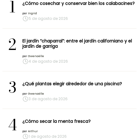
1
¿Cómo cosechar y conservar bien los calabacines?
por
Ingrid
5 de agosto de 2026
2
El jardín “chaparral”: entre el jardín californiano y el
jardín de garriga
por
Gwenaëlle
4 de agosto de 2026
3
¿Qué plantas elegir alrededor de una piscina?
por
Gwenaëlle
3 de agosto de 2026
4
¿Cómo secar la menta fresca?
por
Arthur
1 de agosto de 2026