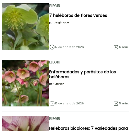
ELEGIR
7 heléboros de flores verdes
por
Angélique
12 de enero de 2026
5 min.
ELEGIR
Enfermedades y parásitos de los
heléboros
por
Marion
12 de enero de 2026
5 min.
ELEGIR
Heléboros bicolores: 7 variedades para