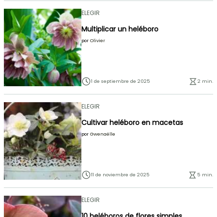
ELEGIR
Multiplicar un heléboro
por
Olivier
1 de septiembre de 2025
2 min.
ELEGIR
Cultivar heléboro en macetas
por
Gwenaëlle
11 de noviembre de 2025
5 min.
ELEGIR
10 heléboros de flores simples