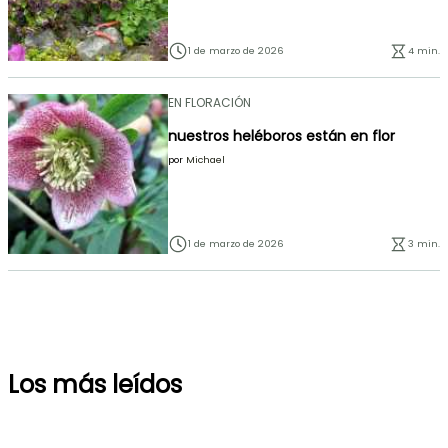
1 de marzo de 2026
4 min.
EN FLORACIÓN
nuestros heléboros están en flor
por
Michael
1 de marzo de 2026
3 min.
Los más leídos