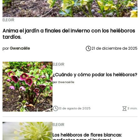
ELEGIR
Anima el jardín a finales del invierno con los heléboros
tardíos.
por
Gwenaëlle
21 de diciembre de 2025
ELEGIR
¿Cuándo y cómo podar los heléboros?
por
Gwenaëlle
13 de agosto de 2025
3 min.
ELEGIR
Los heléboros de flores blancas: