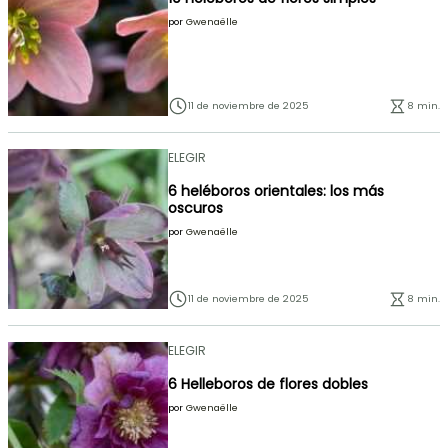
por
Gwenaëlle
11 de noviembre de 2025
8 min.
ELEGIR
6 heléboros orientales: los más
oscuros
por
Gwenaëlle
11 de noviembre de 2025
8 min.
ELEGIR
6 Helleboros de flores dobles
por
Gwenaëlle