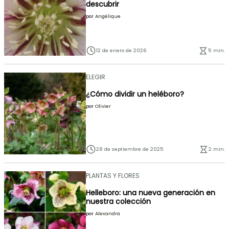
descubrir
por
Angélique
12 de enero de 2026
5 min.
ELEGIR
¿Cómo dividir un heléboro?
por
Olivier
28 de septiembre de 2025
2 min.
PLANTAS Y FLORES
Helleboro: una nueva generación en
nuestra colección
por
Alexandra