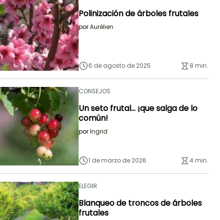
Polinización de árboles frutales
por
Aurélien
6 de agosto de 2025
8 min.
CONSEJOS
Un seto frutal... ¡que salga de lo
común!
por
Ingrid
1 de marzo de 2026
4 min.
ELEGIR
Blanqueo de troncos de árboles
frutales