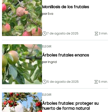
Moniliosis de los frutales
por
Eva
7 de agosto de 2025
3 min.
ELEGIR
Árboles frutales enanos
por
Ingrid
5 de agosto de 2025
5 min.
ELEGIR
Árboles frutales: proteger su
huerto de forma natural