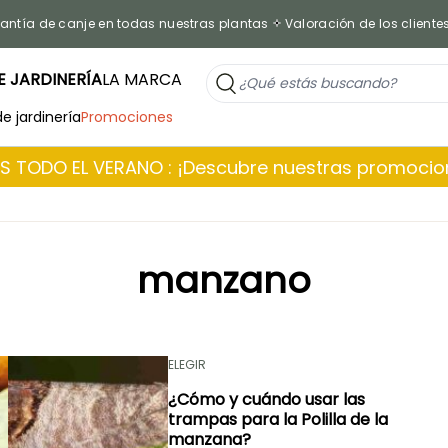
antía de canje en todas nuestras plantas
Valoración de los cliente
 JARDINERÍA
LA MARCA
de jardinería
Promociones
 TODO EL VERANO : ¡Descubre nuestras promoci
manzano
ELEGIR
¿Cómo y cuándo usar las
trampas para la Polilla de la
manzana?