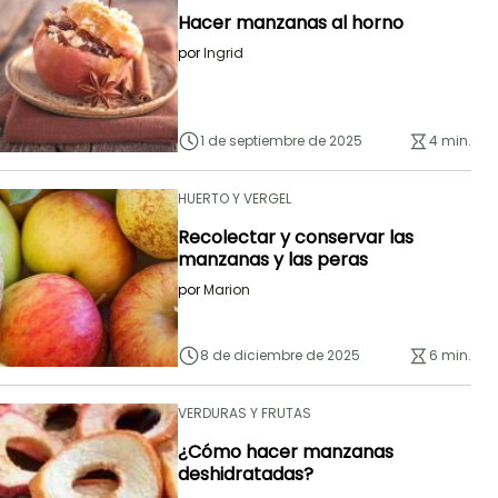
Hacer manzanas al horno
por
Ingrid
1 de septiembre de 2025
4 min.
HUERTO Y VERGEL
Recolectar y conservar las
manzanas y las peras
por
Marion
8 de diciembre de 2025
6 min.
VERDURAS Y FRUTAS
¿Cómo hacer manzanas
deshidratadas?