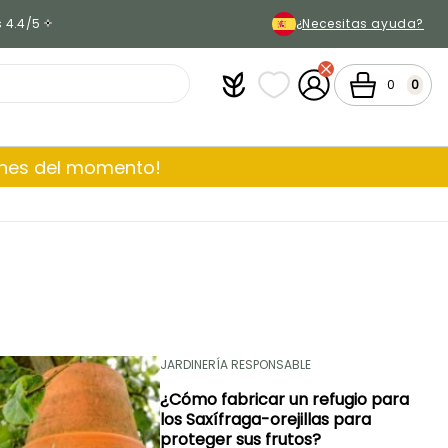
s 4.4/5
¿Necesitas ayuda?
Plantfit
Mis listas de favoritos
Mi cuenta
Cesta
0
0
ones del momento!
JARDINERÍA RESPONSABLE
¿Cómo fabricar un refugio para
los Saxífraga-orejillas para
proteger sus frutos?