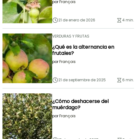
por
François
21 de enero de 2026
4 min.
VERDURAS Y FRUTAS
¿Qué es la alternancia en
frutales?
por
François
21 de septiembre de 2025
6 min.
¿Cómo deshacerse del
muérdago?
por
François