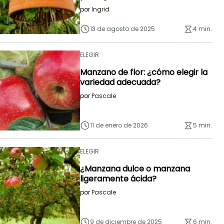
por
Ingrid
13 de agosto de 2025
4 min.
ELEGIR
Manzano de flor: ¿cómo elegir la
variedad adecuada?
por
Pascale
11 de enero de 2026
5 min.
ELEGIR
¿Manzana dulce o manzana
ligeramente ácida?
por
Pascale
9 de diciembre de 2025
6 min.