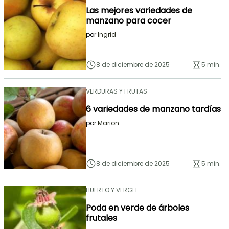
Las mejores variedades de
manzano para cocer
por
Ingrid
8 de diciembre de 2025
5 min.
VERDURAS Y FRUTAS
6 variedades de manzano tardías
por
Marion
8 de diciembre de 2025
5 min.
HUERTO Y VERGEL
Poda en verde de árboles
frutales