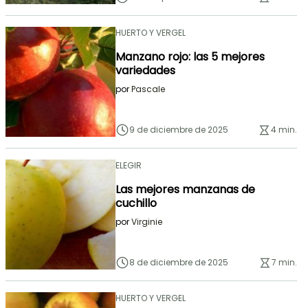
HUERTO Y VERGEL
Manzano rojo: las 5 mejores
variedades
por
Pascale
9 de diciembre de 2025
4 min.
ELEGIR
Las mejores manzanas de
cuchillo
por
Virginie
8 de diciembre de 2025
7 min.
HUERTO Y VERGEL