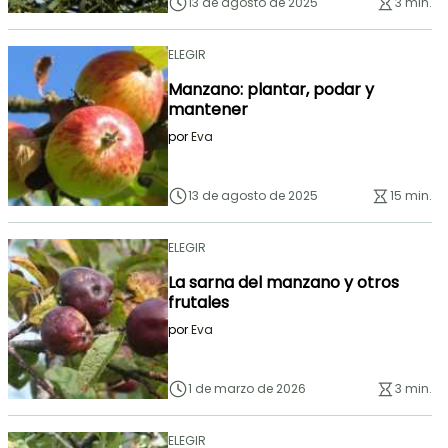
13 de agosto de 2025
3 min.
ELEGIR
Manzano: plantar, podar y
mantener
por
Eva
13 de agosto de 2025
15 min.
ELEGIR
La sarna del manzano y otros
frutales
por
Eva
1 de marzo de 2026
3 min.
ELEGIR