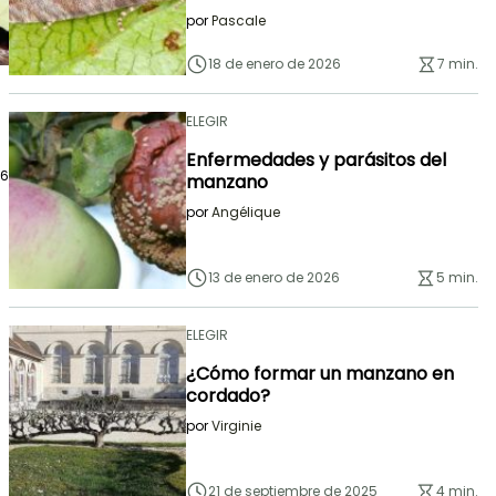
por
Pascale
18 de enero de 2026
7 min.
ELEGIR
Enfermedades y parásitos del
26
manzano
por
Angélique
13 de enero de 2026
5 min.
ELEGIR
¿Cómo formar un manzano en
cordado?
por
Virginie
21 de septiembre de 2025
4 min.