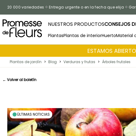
Ir al contenido
20 000 variedades
Entrega urgente o en la fecha que elija
Gar
NUESTROS PRODUCTOS
CONSEJOS DE
Plantas
Plantas de interior
Huerto
Material 
ESTAMOS ABIERTOS
Plantas de jardín
>
Blog
>
Verduras y frutas
>
Árboles frutales
← Volver al boletín
ÚLTIMAS NOTICIAS