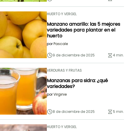
HUERTO Y VERGEL
Manzano amarillo: las 5 mejores
variedades para plantar en el
huerto
por
Pascale
9 de diciembre de 2025
4 min.
VERDURAS Y FRUTAS
Manzanas para sidra: ¿qué
variedades?
por
Virginie
8 de diciembre de 2025
5 min.
HUERTO Y VERGEL