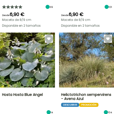
39
101
6,90 €
6,90 €
Desde
Desde
Maceta de 8/9 cm
Maceta de 8/9 cm
Disponible en 2 tamaños
Disponible en 2 tamaños
Hosta Hosta Blue Angel
Helictotrichon sempervirens
- Avena Azul
DESCUBRIR
PROMOCIÓN
14
104