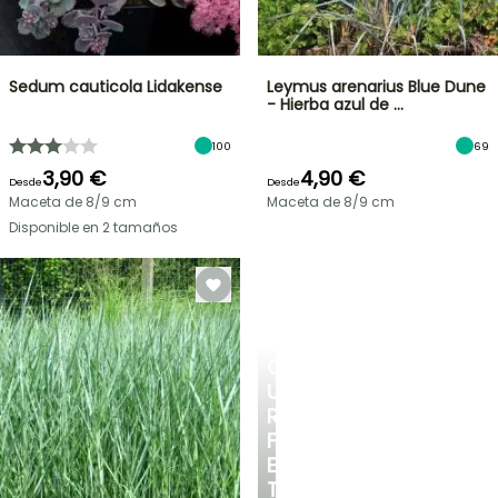
Sedum cauticola Lidakense
Leymus arenarius Blue Dune
- Hierba azul de …
100
69
3,90 €
4,90 €
Desde
Desde
Maceta de 8/9 cm
Maceta de 8/9 cm
Disponible en 2 tamaños
CREA
UN
RINCÓN
FRESCO
EN
TU