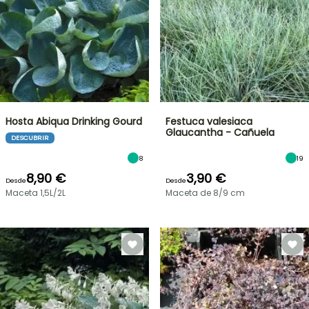
Hosta Abiqua Drinking Gourd
Festuca valesiaca
Glaucantha - Cañuela
DESCUBRIR
8
19
8,90 €
3,90 €
Desde
Desde
Maceta 1,5L/2L
Maceta de 8/9 cm