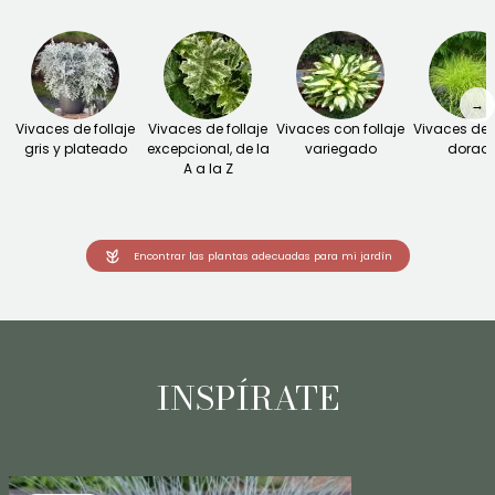
→
Vivaces de follaje
Vivaces de follaje
Vivaces con follaje
Vivaces de f
gris y plateado
excepcional, de la
variegado
dorad
A a la Z
Encontrar las plantas adecuadas para mi jardín
INSPÍRATE