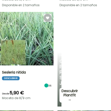
Disponible en 2 tamaños
Disponible en 2 tamaños
PLANTFIT
CONSEJOS
PERSONALIZADOS
PARA
Sesleria nitida
SU
DESCUBRIR
JARDÍN
36
Descubrir
5,90 €
Desde
Plantfit
Maceta de 8/9 cm
→