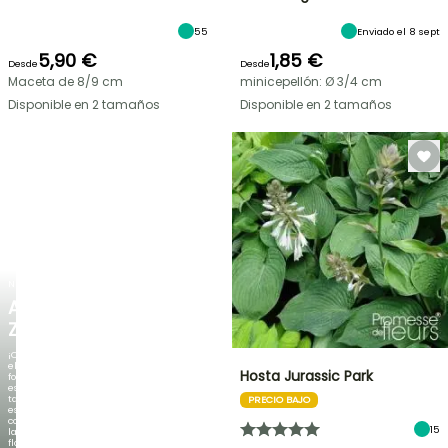
55
Enviado el 8 sept
5,90 €
1,85 €
Desde
Desde
Maceta de 8/9 cm
minicepellón: Ø 3/4 cm
Disponible en 2 tamaños
Disponible en 2 tamaños
NUEVO
AGAPANTHUS
ZAMBEZI
¡Cuando
el
Hosta Jurassic Park
follaje
es
tan
PRECIO BAJO
espectacular
como
15
la
floración!