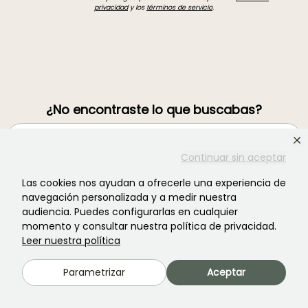
privacidad
y los
términos de servicio
.
¿No encontraste lo que buscabas?
Continuar sin aceptar
Las cookies nos ayudan a ofrecerle una experiencia de
navegación personalizada y a medir nuestra
audiencia. Puedes configurarlas en cualquier
momento y consultar nuestra política de privacidad.
Leer nuestra política
Únete a la comunidad de los amantes de las plantas
Parametrizar
Aceptar