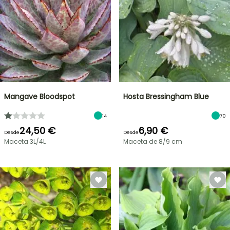
Mangave Bloodspot
Hosta Bressingham Blue
14
70
24,50 €
6,90 €
Desde
Desde
Maceta 3L/4L
Maceta de 8/9 cm