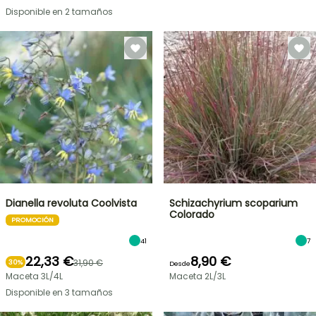
Disponible en 2 tamaños
Dianella revoluta Coolvista
Schizachyrium scoparium
Colorado
PROMOCIÓN
41
7
22,33 €
8,90 €
31,90 €
30%
Desde
Maceta 3L/4L
Maceta 2L/3L
Disponible en 3 tamaños