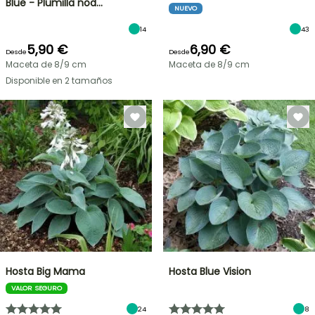
Blue - Plumilla nod…
NUEVO
14
43
5,90 €
6,90 €
Desde
Desde
Maceta de 8/9 cm
Maceta de 8/9 cm
Disponible en 2 tamaños
Hosta Big Mama
Hosta Blue Vision
VALOR SEGURO
24
8