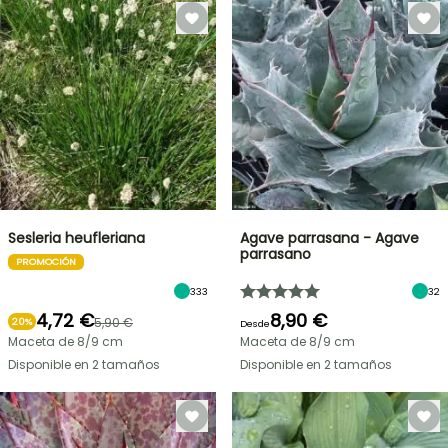
Sesleria heufleriana
Agave parrasana - Agave
parrasano
PROMOCIÓN
333
32
4,72 €
8,90 €
5,90 €
20%
Desde
Maceta de 8/9 cm
Maceta de 8/9 cm
Disponible en 2 tamaños
Disponible en 2 tamaños