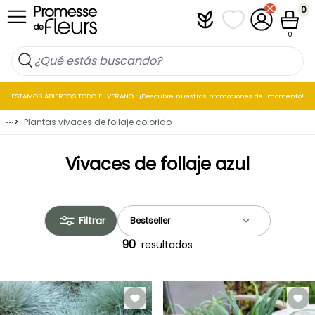
Ir al contenido
0
Plantfit
Mis listas de favo
Mi cuenta
Cesta
0
ESTAMOS ABIERTOS TODO EL VERANO : ¡Descubre nuestras promociones del momento!
⋯
>
Plantas vivaces de follaje colorido
Vivaces de follaje azul
Filtrar
90
resultados