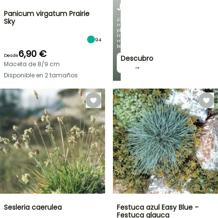
JARDÍN
Panicum virgatum Prairie
¡Con
Sky
nuestras
plantas
trepadoras
94
más
bonitas!
6,90 €
Desde
Descubro
Maceta de 8/9 cm
→
Disponible en 2 tamaños
Sesleria caerulea
Festuca azul Easy Blue -
Festuca glauca