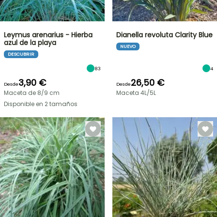
Leymus arenarius - Hierba
Dianella revoluta Clarity Blue
azul de la playa
NUEVO
DESCUBRIR
83
4
3,90 €
26,50 €
Desde
Desde
Maceta de 8/9 cm
Maceta 4L/5L
Disponible en 2 tamaños