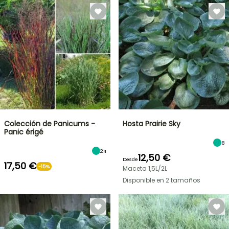
Colección de Panicums -
Hosta Prairie Sky
Panic érigé
8
24
12,50 €
Desde
17,50 €
-15%
Maceta 1,5L/2L
Disponible en 2 tamaños