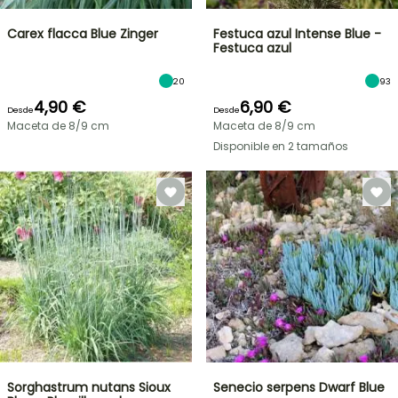
Carex flacca Blue Zinger
Festuca azul Intense Blue -
Festuca azul
20
93
4,90 €
6,90 €
Desde
Desde
Maceta de 8/9 cm
Maceta de 8/9 cm
Disponible en 2 tamaños
Sorghastrum nutans Sioux
Senecio serpens Dwarf Blue