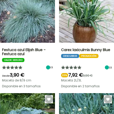
Festuca azul Elijah Blue -
Carex laxiculmis Bunny Blue
Festuca azul
DESCUBRIR
PROMOCIÓN
VALOR SEGURO
171
33
3,90 €
7,92 €
9,90 €
20%
Desde
Maceta de 8/9 cm
Maceta 2L/3L
Disponible en 3 tamaños
Disponible en 2 tamaños