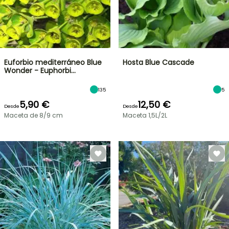
Euforbio mediterráneo Blue
Hosta Blue Cascade
Wonder - Euphorbi…
135
5
5,90 €
12,50 €
Desde
Desde
Maceta de 8/9 cm
Maceta 1,5L/2L