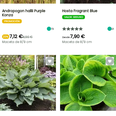
Andropogon hallii Purple
Hosta Fragrant Blue
Konza
VALOR SEGURO
PROMOCIÓN
73
21
7,12 €
7,90 €
8,90 €
20%
Desde
Maceta de 8/9 cm
Maceta de 8/9 cm