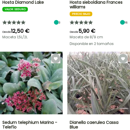
Hosta Diamond Lake
Hosta sieboldiana Frances
williams
VALOR SEGURO
PRECIO BAJO
3
16
12,50 €
5,90 €
Desde
Desde
Maceta 1,5L/2L
Maceta de 8/9 cm
Disponible en 2 tamaños
Sedum telephium Marina -
Dianella caerulea Cassa
Telefío
Blue