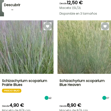
12,50 €
Desde
Descubrir
Maceta 1,5L/2L
→
Disponible en 3 tamaños
Schizachyrium scoparium
Schizachyrium scoparium
Prairie Blues
Blue Heaven
PRECIO BAJO
42
37
4,90 €
8,90 €
Desde
Desde
Maceta de 8/9 cm
Maceta de 8/9 cm