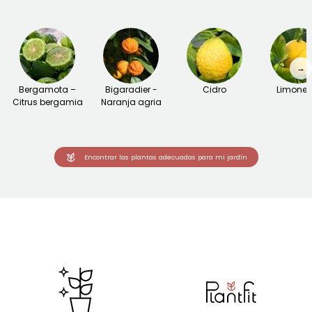
→
Bergamota –
Bigaradier -
Cidro
Limoner
Citrus bergamia
Naranja agria
Encontrar las plantas adecuadas para mi jardín