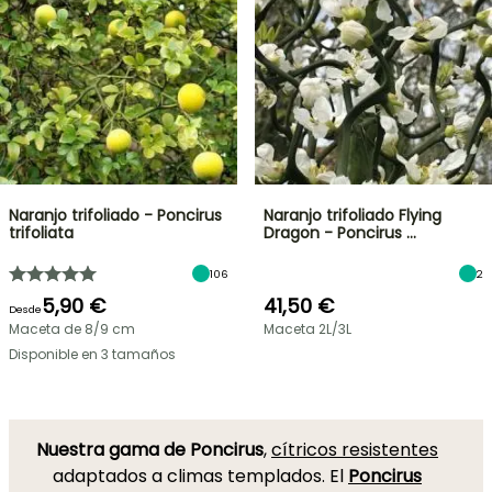
Naranjo trifoliado - Poncirus
Naranjo trifoliado Flying
trifoliata
Dragon - Poncirus …
106
2
5,90 €
41,50 €
Desde
Maceta de 8/9 cm
Maceta 2L/3L
Disponible en 3 tamaños
Nuestra gama de Poncirus
,
cítricos resistentes
adaptados a climas templados. El
Poncirus