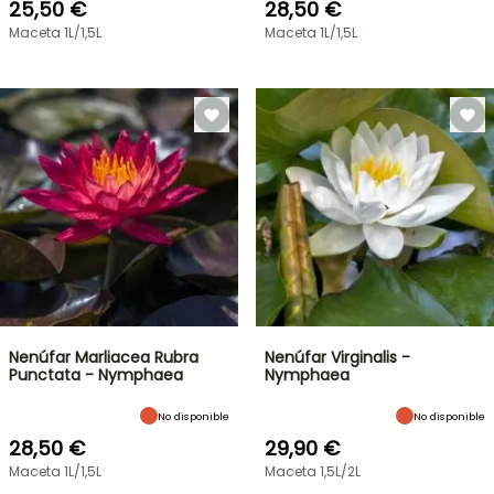
25,50 €
28,50 €
Maceta 1L/1,5L
Maceta 1L/1,5L
Nenúfar Marliacea Rubra
Nenúfar Virginalis -
Punctata - Nymphaea
Nymphaea
No disponible
No disponible
28,50 €
29,90 €
Maceta 1L/1,5L
Maceta 1,5L/2L