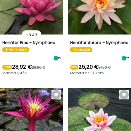
9
d
1
h
Nenúfar Eros - Nymphaea
Nenúfar Aurora - Nymphaea
VENTA FLASH
PROMOCIÓN
13
17
23,92 €
25,20 €
29,90 €
31,50 €
-
20
%
20%
Maceta 1,5L/2L
Maceta de 8/9 cm