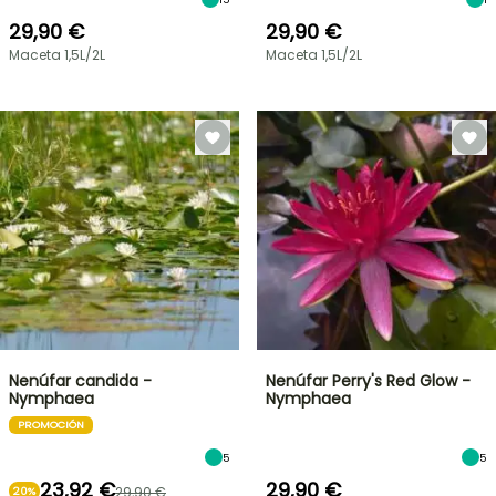
29,90 €
29,90 €
Maceta 1,5L/2L
Maceta 1,5L/2L
Nenúfar candida -
Nenúfar Perry's Red Glow -
Nymphaea
Nymphaea
PROMOCIÓN
5
5
23,92 €
29,90 €
29,90 €
20%