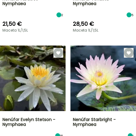
Nymphaea
Nymphaea
2
5
21,50 €
28,50 €
Maceta 1L/1,5L
Maceta 1L/1,5L
Nenúfar Evelyn Stetson -
Nenúfar Starbright -
Nymphaea
Nymphaea
15
1