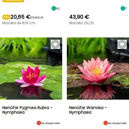
62
7
20,65 €
43,90 €
29,50 €
30%
Maceta de 8/9 cm
Maceta 1,5L/2L
Nenúfar Pygmea Rubra -
Nenúfar Wanvisa -
Nymphaea
Nymphaea
No disponible
No disponible