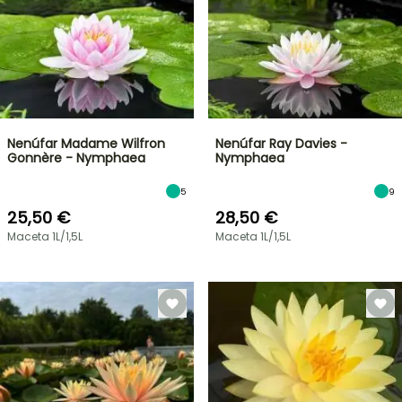
Nenúfar Madame Wilfron
Nenúfar Ray Davies -
Gonnère - Nymphaea
Nymphaea
5
9
25,50 €
28,50 €
Maceta 1L/1,5L
Maceta 1L/1,5L