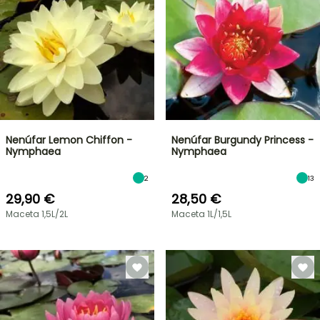
Nenúfar Lemon Chiffon -
Nenúfar Burgundy Princess -
Nymphaea
Nymphaea
2
13
29,90 €
28,50 €
Maceta 1,5L/2L
Maceta 1L/1,5L