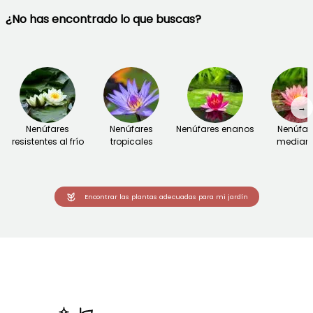
¿No has encontrado lo que buscas?
→
Nenúfares
Nenúfares
Nenúfares enanos
Nenúfar
resistentes al frío
tropicales
median
Encontrar las plantas adecuadas para mi jardín