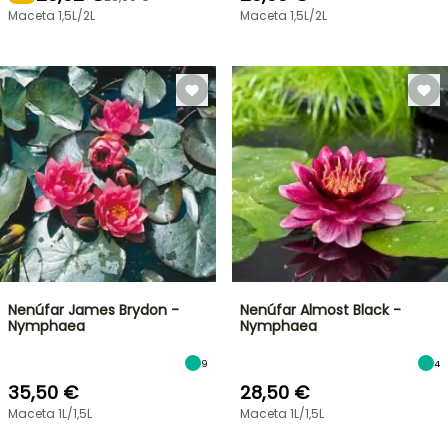
Maceta 1,5L/2L
Maceta 1,5L/2L
Nenúfar James Brydon -
Nenúfar Almost Black -
Nymphaea
Nymphaea
9
4
35,50 €
28,50 €
Maceta 1L/1,5L
Maceta 1L/1,5L