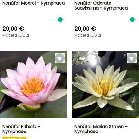
Nenúfar Moorei - Nymphaea
Nenúfar Odorata
Suavissima - Nymphaea
4
4
29,90 €
29,90 €
Maceta 1,5L/2L
Maceta 1,5L/2L
Nenúfar Fabiola -
Nenúfar Marian Strawn -
Nymphaea
Nymphaea
PROMOCIÓN