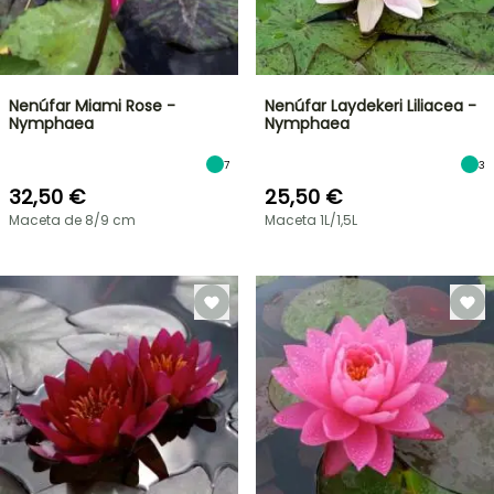
Nenúfar Miami Rose -
Nenúfar Laydekeri Liliacea -
Nymphaea
Nymphaea
7
3
32,50 €
25,50 €
Maceta de 8/9 cm
Maceta 1L/1,5L