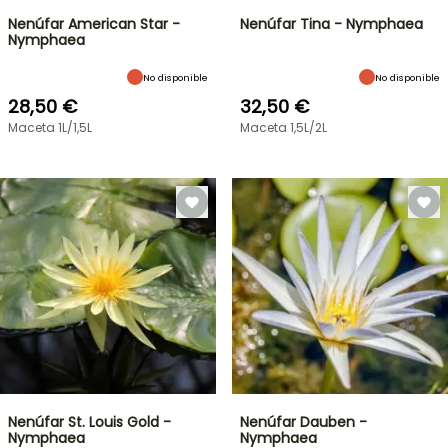
Nenúfar American Star -
Nenúfar Tina - Nymphaea
Nymphaea
No disponible
No disponible
28,50 €
32,50 €
Maceta 1L/1,5L
Maceta 1,5L/2L
Nenúfar St. Louis Gold -
Nenúfar Dauben -
Nymphaea
Nymphaea