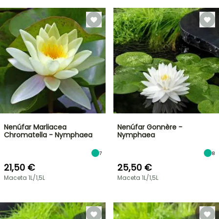
Nenúfar Marliacea
Nenúfar Gonnère -
Chromatella - Nymphaea
Nymphaea
7
8
21,50 €
25,50 €
Maceta 1L/1,5L
Maceta 1L/1,5L