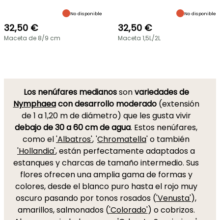
No disponible
No disponible
32,50 €
32,50 €
Maceta de 8/9 cm
Maceta 1,5L/2L
Los nenúfares medianos
son
variedades de
Nymphaea
con
desarrollo moderado
(extensión
de 1 a 1,20 m de diámetro) que les gusta vivir
debajo de 30 a 60 cm de agua
. Estos nenúfares,
como el
'Albatros'
, '
Chromatella
' o también
'Hollandia'
, están perfectamente adaptados a
estanques y charcas de tamaño intermedio. Sus
flores ofrecen una amplia gama de formas y
colores, desde el blanco puro hasta el rojo muy
oscuro pasando por tonos rosados (
'Venusta'
),
amarillos, salmonados (
'Colorado'
) o cobrizos.