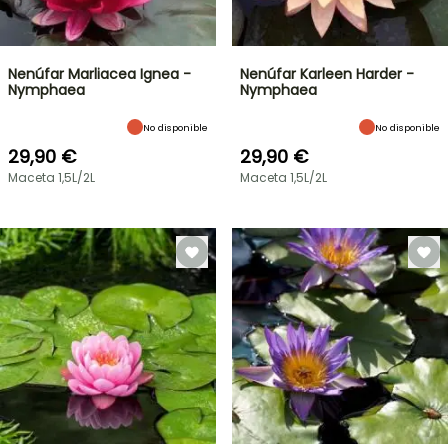
Nenúfar Marliacea Ignea -
Nenúfar Karleen Harder -
Nymphaea
Nymphaea
No disponible
No disponible
29,90 €
29,90 €
Maceta 1,5L/2L
Maceta 1,5L/2L