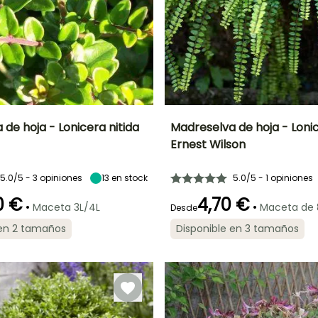
de hoja - Lonicera nitida
Madreselva de hoja - Lonic
Ernest Wilson
Anchura en la
Exposición
Altura en la
Anchura en la
madurez
madurez
madurez
Sol,
2 m
1.50 m
1.20 m
Semisombra
5.0/5 - 3 opiniones
13
en stock
5.0/5 - 1 opiniones
0 €
4,70 €
•
•
Maceta 3L/4L
Maceta de
Desde
 en 2 tamaños
Disponible en 3 tamaños
ón
Periodo de
Rusticidad
plantación
Hasta -20,5°C
Periodo de floración
Periodo de
razonable
plantación
razonable
Febrero a Mayo,
Mayo a Junio
Septiembre a
Febrero a Mayo,
Noviembre
Septiembre a
Noviembre