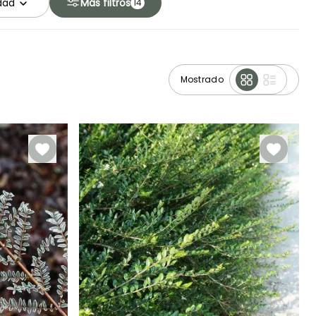
idad
Más filtros
14
Mostrado