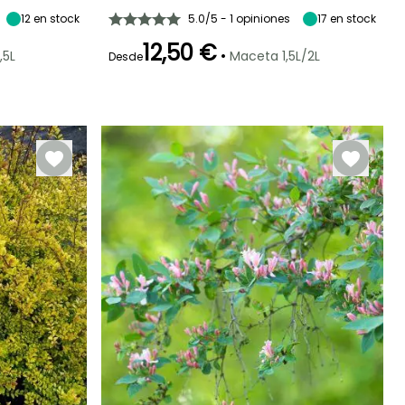
Sombra
12
en stock
5.0/5 - 1 opiniones
17
en stock
12,50 €
•
,5L
Maceta 1,5L/2L
Desde
Periodo de floración
Periodo de
Rusticidad
plantación
Rusticidad
Hasta -40°C
razonable
Hasta -23,5°C
Febrero a Marzo
Febrero a Abril,
Septiembre a
Noviembre