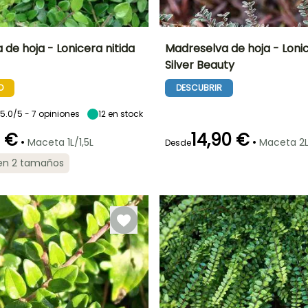
de hoja - Lonicera nitida
Madreselva de hoja - Lonic
Silver Beauty
Anchura en la
Exposición
Altura en la
Anchura en la
madurez
madurez
madurez
Sol,
O
DESCUBRIR
1 m
1 m
1 m
Semisombra
5.0/5 - 7 opiniones
12
en stock
0 €
14,90 €
•
•
Maceta 1L/1,5L
Maceta 2L
Desde
ón
Periodo de
Rusticidad
Periodo de floración
Periodo de
 en 2 tamaños
plantación
plantación
Hasta -20,5°C
razonable
razonable
Abril a Mayo
Febrero a Mayo,
Febrero a Mayo,
Septiembre a
Septiembre a
Noviembre
Noviembre