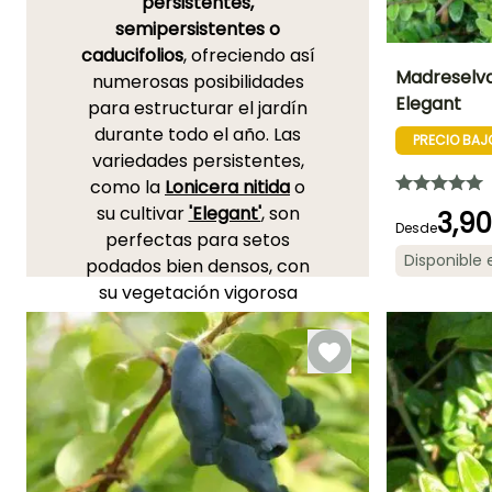
persistentes,
semipersistentes o
caducifolios
, ofreciendo así
Madreselva 
numerosas posibilidades
Elegant
para estructurar el jardín
Altura en la
durante todo el año. Las
madurez
PRECIO BAJ
1.50 m
variedades persistentes,
como la
Lonicera nitida
o
su cultivar
'Elegant'
, son
3,9
Desde
perfectas para setos
Periodo de floraci
Disponible
podados bien densos, con
Abril a Mayo
su vegetación vigorosa
pero compacta. Su
crecimiento rápido y su
facilidad de mantenimiento
las convierten en opciones
muy valoradas para crear
pantallas vegetales
duraderas.