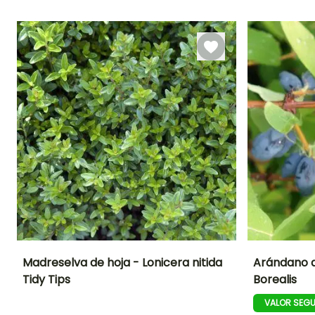
Abril a Mayo
Abril a Mayo
Febrero a Mayo,
Septiembre a
Noviembre
Madreselva de hoja - Lonicera nitida
Arándano d
Tidy Tips
Borealis
Altura en la
Anchura en la
Exposición
Altura en la
madurez
madurez
madurez
Sol,
VALOR SEG
1.20 m
1.20 m
1.30 m
Semisombra