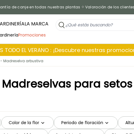
antía de canje en todas nuestras plantas
Valoración de los cliente
ARDINERÍA
LA MARCA
jardinería
Promociones
 TODO EL VERANO : ¡Descubre nuestras promoci
 - Madreselva arbustiva
Madreselvas para setos
Color de la flor
Periodo de floración
Alt