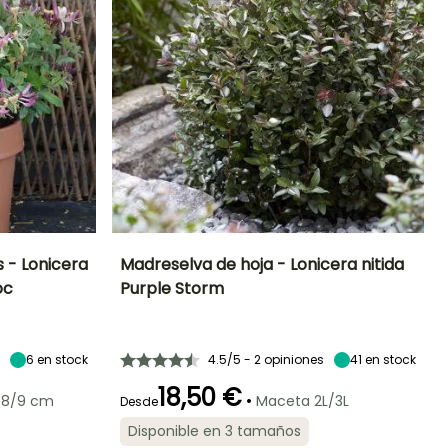
 - Lonicera
Madreselva de hoja - Lonicera nitida
oc
Purple Storm
Exposición
Altura en la
Anchura en la
Exposición
madurez
madurez
Sol,
Sol,
90 cm
60 cm
Semisombra
Semisombra
6
en stock
4.5/5 - 2 opiniones
41
en stock
18,50 €
•
 8/9 cm
Maceta 2L/3L
Desde
Rusticidad
Periodo de floración
Periodo de
Rusticidad
Disponible en 3 tamaños
plantación
Hasta -18°C
Hasta -20,5°C
razonable