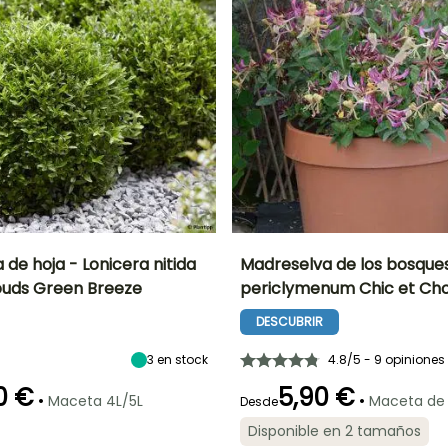
de hoja - Lonicera nitida
Madreselva de los bosques
ouds Green Breeze
periclymenum Chic et Ch
Anchura en la
Exposición
Altura en la
Anchura en la
madurez
madurez
madurez
Sol,
DESCUBRIR
1 m
1 m
70 cm
Semisombra
3
en stock
4.8/5 - 9 opiniones
0 €
5,90 €
•
•
Maceta 4L/5L
Maceta de
Desde
ón
Periodo de
Rusticidad
Periodo de floración
Periodo de
Disponible en 2 tamaños
plantación
plantación
Hasta -20,5°C
razonable
razonable