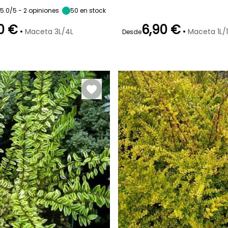
5.0/5 - 2 opiniones
50
en stock
0 €
6,90 €
•
•
Maceta 3L/4L
Maceta 1L/1
Desde
ón
Periodo de
Rusticidad
plantación
Hasta -34,5°C
Periodo de floración
Periodo de
razonable
plantación
razonable
Febrero a Abril,
Abril a Mayo
Septiembre a
Febrero a Mayo,
Noviembre
Septiembre a
Noviembre