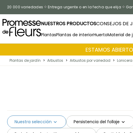
Ir al contenido
20 000 variedades
Entrega urgente o en la fecha que elija
Gar
NUESTROS PRODUCTOS
CONSEJOS DE J
Plantas
Plantas de interior
Huerto
Material de 
ESTAMOS ABIERTOS
Plantas de jardín
>
Arbustos
>
Arbustos por variedad
>
Lonicera
Nuestra selección
Persistencia del follaje