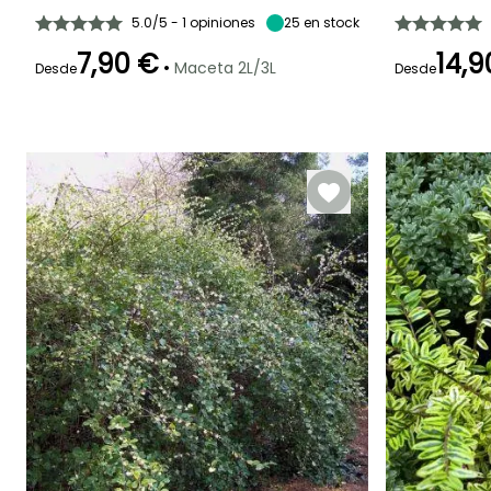
5.0/5 - 1 opiniones
25
en stock
7,90 €
14,9
•
Maceta 2L/3L
Desde
Desde
Periodo de floración
Periodo de
Rusticidad
Periodo de floraci
plantación
Hasta -20,5°C
razonable
Abril a Mayo
Marzo a Abril
Febrero a Mayo,
Septiembre a
Noviembre