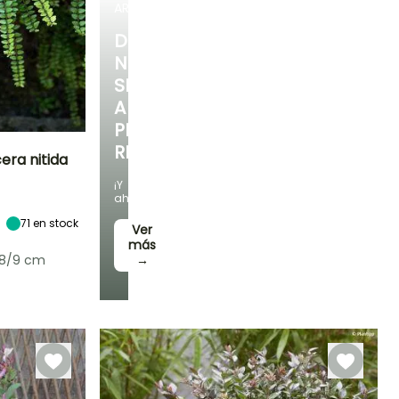
ARBUSTOS
DESCUBRE
NUESTRA
SELECCIÓN
A
PRECIOS
REDUCIDOS
era nitida
¡Y
Exposición
ahorra!
Sol,
Semisombra,
71
en stock
Ver
Sombra
más
 8/9 cm
→
Rusticidad
Hasta -20,5°C