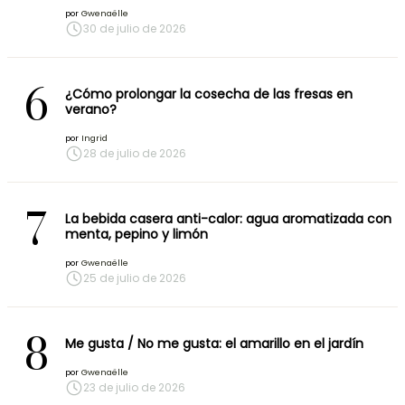
por
Gwenaëlle
30 de julio de 2026
6
¿Cómo prolongar la cosecha de las fresas en
verano?
por
Ingrid
28 de julio de 2026
7
La bebida casera anti-calor: agua aromatizada con
menta, pepino y limón
por
Gwenaëlle
25 de julio de 2026
8
Me gusta / No me gusta: el amarillo en el jardín
por
Gwenaëlle
23 de julio de 2026