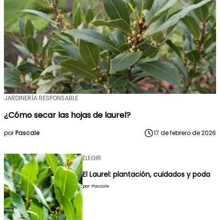
JARDINERÍA RESPONSABLE
¿Cómo secar las hojas de laurel?
por
Pascale
17 de febrero de 2026
ELEGIR
El Laurel: plantación, cuidados y poda
por
Pascale