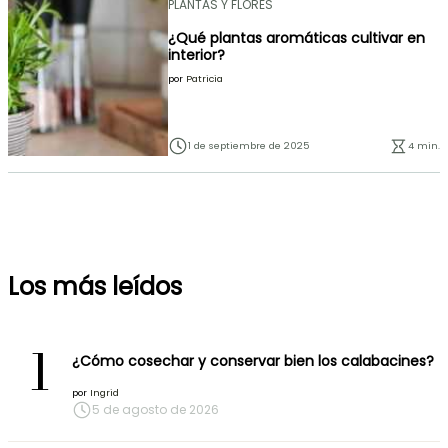
PLANTAS Y FLORES
¿Qué plantas aromáticas cultivar en
interior?
por
Patricia
1 de septiembre de 2025
4 min.
Los más leídos
1
¿Cómo cosechar y conservar bien los calabacines?
por
Ingrid
5 de agosto de 2026