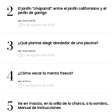
2
El jardín “chaparral”: entre el jardín californiano y el
jardín de garriga
por
Gwenaëlle
4 de agosto de 2026
3
¿Qué plantas elegir alrededor de una piscina?
por
Gwenaëlle
3 de agosto de 2026
4
¿Cómo secar la menta fresca?
por
Arthur
1 de agosto de 2026
5
Iris en macizo, en la orilla de la charca, a la sombra…
Manual de instrucciones