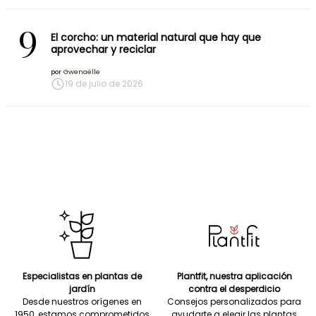
9
El corcho: un material natural que hay que
aprovechar y reciclar
por
Gwenaëlle
19 de julio de 2026
Especialistas en plantas de
Plantfit, nuestra aplicación
jardín
contra el desperdicio
Desde nuestros orígenes en
Consejos personalizados para
1950, estamos comprometidos
ayudarte a elegir las plantas