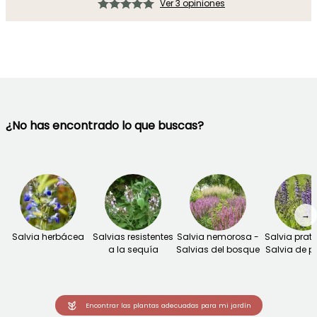
Ver 3 opiniones
¿No has encontrado lo que buscas?
→
Salvia herbácea
Salvias resistentes
Salvia nemorosa -
Salvia prate
a la sequía
Salvias del bosque
Salvia de p
Encontrar las plantas adecuadas para mi jardín