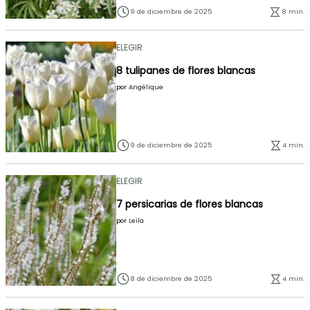
9 de diciembre de 2025
8 min.
ELEGIR
8 tulipanes de flores blancas
por
Angélique
9 de diciembre de 2025
4 min.
ELEGIR
7 persicarias de flores blancas
por
Leïla
8 de diciembre de 2025
4 min.