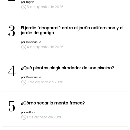
por
Ingrid
5 de agosto de 2026
3
El jardín “chaparral”: entre el jardín californiano y el
jardín de garriga
por
Gwenaëlle
4 de agosto de 2026
4
¿Qué plantas elegir alrededor de una piscina?
por
Gwenaëlle
3 de agosto de 2026
5
¿Cómo secar la menta fresca?
por
Arthur
1 de agosto de 2026