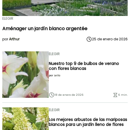
ELEGIR
Aménager un jardín blanco argentée
por
Arthur
25 de enero de 2026
ELEGIR
Nuestro top 9 de bulbos de verano
con flores blancas
por
Leïla
18 de enero de 2026
6 min.
ELEGIR
Los mejores arbustos de las mariposas
blancos para un jardín lleno de flores