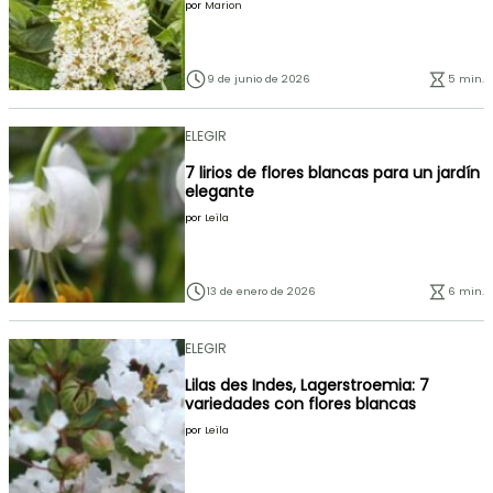
por
Marion
9 de junio de 2026
5 min.
ELEGIR
7 lirios de flores blancas para un jardín
elegante
por
Leïla
13 de enero de 2026
6 min.
ELEGIR
Lilas des Indes, Lagerstroemia: 7
variedades con flores blancas
por
Leïla