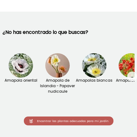
¿No has encontrado lo que buscas?
→
Amapola oriental
Amapola de
Amapolas biancas
Amapolas 
Islandia - Papaver
nudicaule
Encontrar las plantas adecuadas para mi jardín