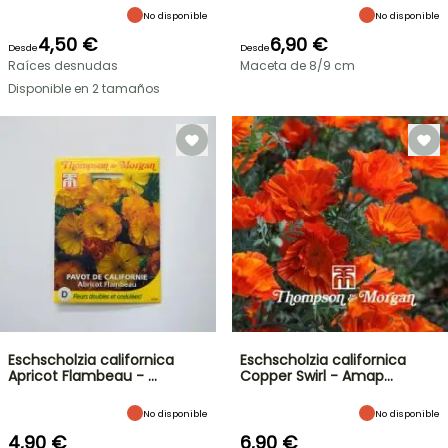
No disponible
No disponible
4,50 €
6,90 €
Desde
Desde
Raíces desnudas
Maceta de 8/9 cm
Disponible en 2 tamaños
Eschscholzia californica
Eschscholzia californica
Apricot Flambeau - …
Copper Swirl - Amap…
No disponible
No disponible
4,90 €
6,90 €