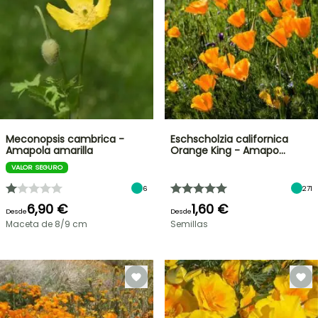
Meconopsis cambrica -
Eschscholzia californica
Amapola amarilla
Orange King - Amapo…
VALOR SEGURO
6
271
6,90 €
1,60 €
Desde
Desde
Maceta de 8/9 cm
Semillas