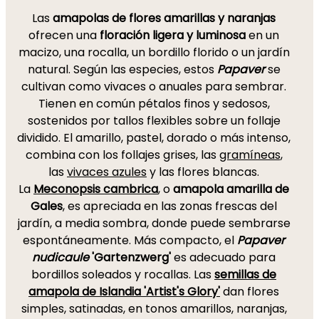
Las
amapolas de flores amarillas y naranjas
ofrecen una
floración ligera y luminosa
en un
macizo, una rocalla, un bordillo florido o un jardín
natural. Según las especies, estos
Papaver
se
cultivan como vivaces o anuales para sembrar.
Tienen en común pétalos finos y sedosos,
sostenidos por tallos flexibles sobre un follaje
dividido. El amarillo, pastel, dorado o más intenso,
combina con los follajes grises, las
gramíneas
,
las
vivaces azules
y las flores blancas.
La
Meconopsis cambrica
, o
amapola amarilla de
Gales
, es apreciada en las zonas frescas del
jardín, a media sombra, donde puede sembrarse
espontáneamente. Más compacto, el
Papaver
nudicaule
'Gartenzwerg'
es adecuado para
bordillos soleados y rocallas. Las
semillas de
amapola de Islandia 'Artist's Glory'
dan flores
simples, satinadas, en tonos amarillos, naranjas,