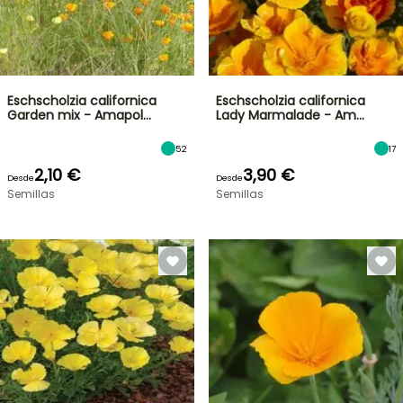
Eschscholzia californica
Eschscholzia californica
Garden mix - Amapol…
Lady Marmalade - Am…
52
17
2,10 €
3,90 €
Desde
Desde
Semillas
Semillas