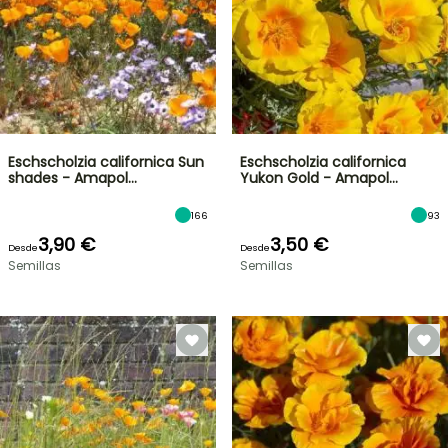
Eschscholzia californica Sun
Eschscholzia californica
shades - Amapol…
Yukon Gold - Amapol…
166
93
3,90 €
3,50 €
Desde
Desde
Semillas
Semillas