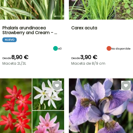
Phalaris arundinacea
Carex acuta
Strawberry and Cream - …
NUEVO
40
No disponible
8,90 €
3,90 €
Desde
Desde
Maceta 2L/3L
Maceta de 8/9 cm