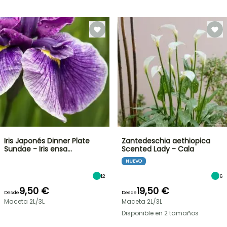
Iris Japonés Dinner Plate
Zantedeschia aethiopica
Sundae - Iris ensa…
Scented Lady - Cala
NUEVO
12
6
9,50 €
19,50 €
Desde
Desde
Maceta 2L/3L
Maceta 2L/3L
Disponible en 2 tamaños