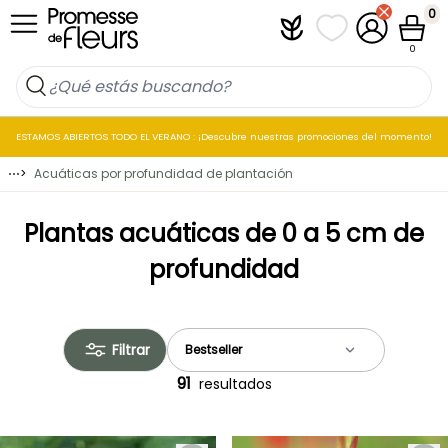
Ir al contenido
0
Plantfit
Mis listas de favo
Mi cuenta
Cesta
0
ESTAMOS ABIERTOS TODO EL VERANO : ¡Descubre nuestras promociones del momento!
⋯
>
Acuáticas por profundidad de plantación
Plantas acuáticas de 0 a 5 cm de
profundidad
Filtrar
91
resultados