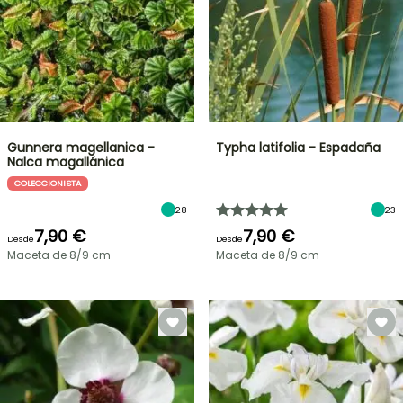
Gunnera magellanica -
Typha latifolia - Espadaña
Nalca magallánica
COLECCIONISTA
28
23
7,90 €
7,90 €
Desde
Desde
Maceta de 8/9 cm
Maceta de 8/9 cm