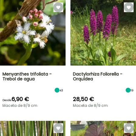
Menyanthes trifoliata -
Dactylorhiza Foliorella -
Trebol de agua
Orquídea
43
19
6,90 €
28,50 €
Desde
Maceta de 8/9 cm
Maceta de 8/9 cm