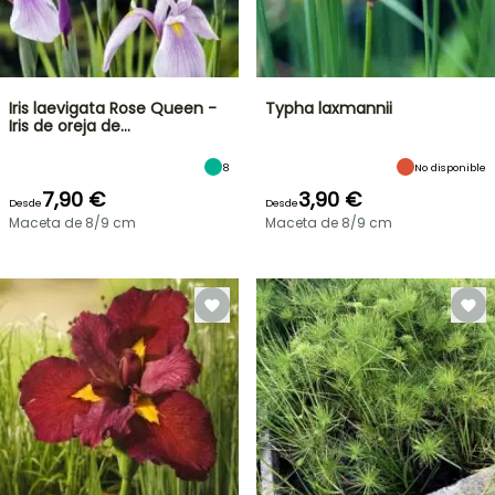
Iris laevigata Rose Queen -
Typha laxmannii
Iris de oreja de…
8
No disponible
7,90 €
3,90 €
Desde
Desde
Maceta de 8/9 cm
Maceta de 8/9 cm