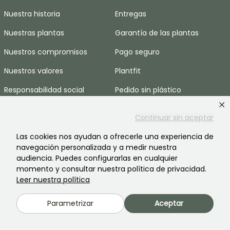
Nuestra historia
Entregas
Nuestras plantas
Garantía de las plantas
Nuestros compromisos
Pago seguro
Nuestros valores
Plantfit
Responsabilidad social
Pedido sin plástico
Reclutamiento
Nuestras cestas anti-
Continuar sin aceptar
desperdicio
Espacio prensa
Las cookies nos ayudan a ofrecerle una experiencia de
AYUDA & CONTACTOS
navegación personalizada y a medir nuestra
audiencia. Puedes configurarlas en cualquier
momento y consultar nuestra política de privacidad.
Preguntas frecuentes
Leer nuestra política
Contáctenos
Parametrizar
Aceptar
IDIOMAS