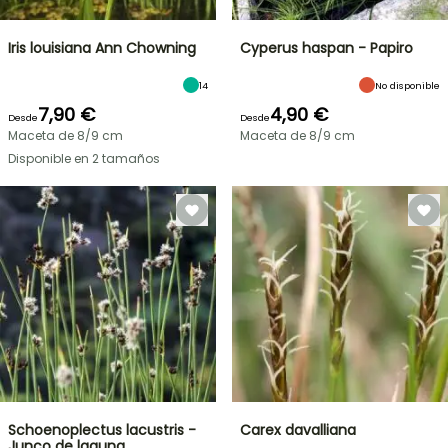
Iris louisiana Ann Chowning
Cyperus haspan - Papiro
14
No disponible
7,90 €
4,90 €
Desde
Desde
Maceta de 8/9 cm
Maceta de 8/9 cm
Disponible en 2 tamaños
Schoenoplectus lacustris -
Carex davalliana
Junco de laguna