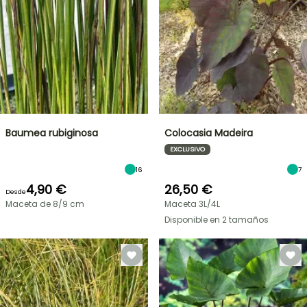
Baumea rubiginosa
Colocasia Madeira
EXCLUSIVO
16
7
4,90 €
26,50 €
Desde
Maceta de 8/9 cm
Maceta 3L/4L
Disponible en 2 tamaños