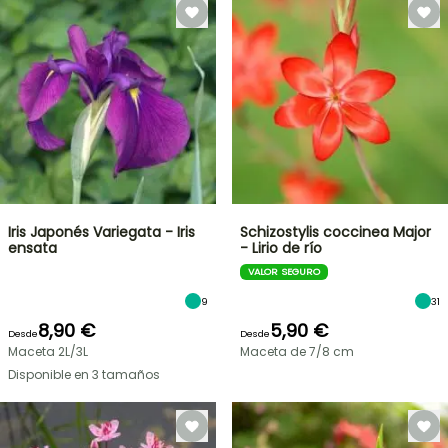
Iris Japonés Variegata - Iris
Schizostylis coccinea Major
ensata
- Lirio de río
VALOR SEGURO
9
31
8,90 €
5,90 €
Desde
Desde
Maceta 2L/3L
Maceta de 7/8 cm
Disponible en 3 tamaños