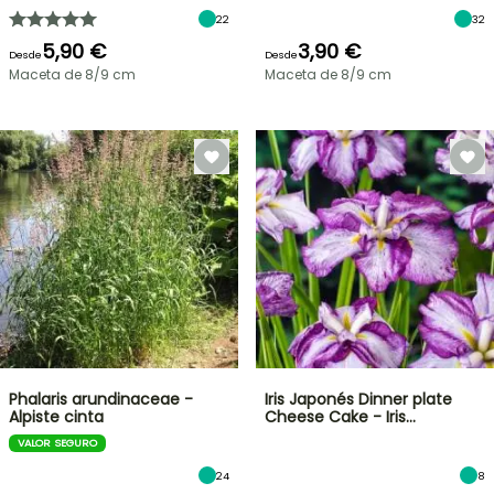
22
32
5,90 €
3,90 €
Desde
Desde
Maceta de 8/9 cm
Maceta de 8/9 cm
Phalaris arundinaceae -
Iris Japonés Dinner plate
Alpiste cinta
Cheese Cake - Iris…
VALOR SEGURO
24
8