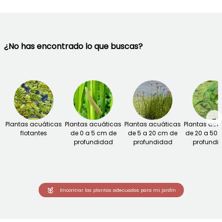
¿No has encontrado lo que buscas?
→
Plantas acuáticas
Plantas acuáticas
Plantas acuáticas
Plantas acu
flotantes
de 0 a 5 cm de
de 5 a 20 cm de
de 20 a 50
profundidad
profundidad
profundi
Encontrar las plantas adecuadas para mi jardín