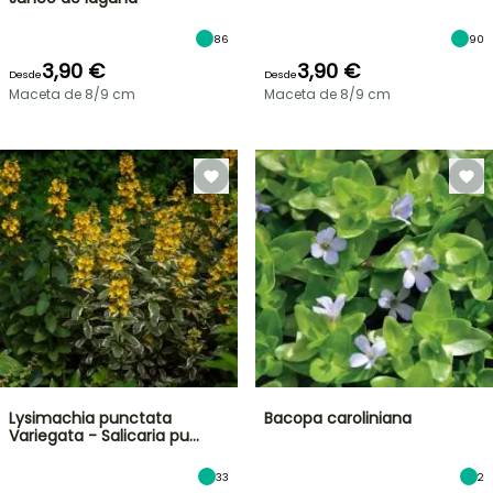
86
90
3,90 €
3,90 €
Desde
Desde
Maceta de 8/9 cm
Maceta de 8/9 cm
Lysimachia punctata
Bacopa caroliniana
Variegata - Salicaria pu…
33
2