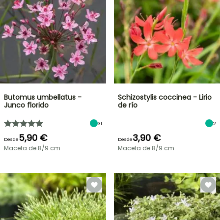
Butomus umbellatus -
Schizostylis coccinea - Lirio
Junco florido
de río
31
2
5,90 €
3,90 €
Desde
Desde
Maceta de 8/9 cm
Maceta de 8/9 cm