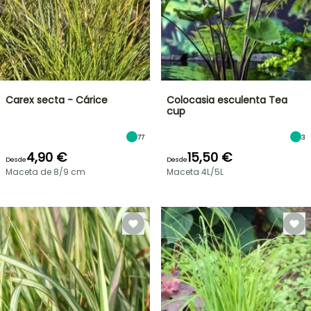
Carex secta - Cárice
Colocasia esculenta Tea
cup
77
3
4,90 €
15,50 €
Desde
Desde
Maceta de 8/9 cm
Maceta 4L/5L