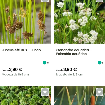
Juncus effusus - Junco
Oenanthe aquatica -
Felandrio acuático
18
5
3,90 €
3,90 €
Desde
Desde
Maceta de 8/9 cm
Maceta de 8/9 cm