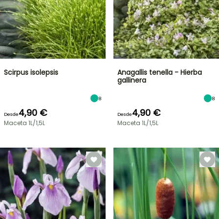
Scirpus isolepsis
Anagallis tenella - Hierba
gallinera
8
8
4,90 €
4,90 €
Desde
Desde
Maceta 1L/1,5L
Maceta 1L/1,5L