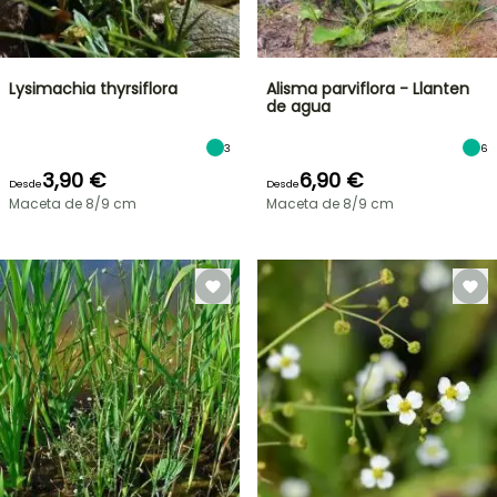
Lysimachia thyrsiflora
Alisma parviflora - Llanten
de agua
3
6
3,90 €
6,90 €
Desde
Desde
Maceta de 8/9 cm
Maceta de 8/9 cm