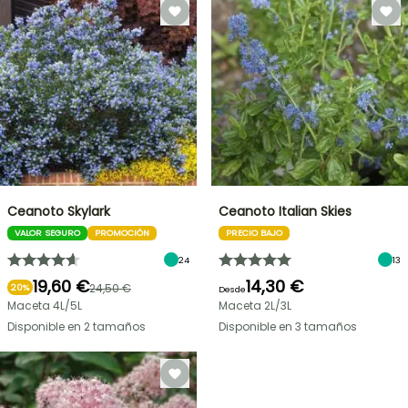
Ceanoto Skylark
Ceanoto Italian Skies
VALOR SEGURO
PROMOCIÓN
PRECIO BAJO
24
13
19,60 €
14,30 €
24,50 €
20%
Desde
Maceta 4L/5L
Maceta 2L/3L
Disponible en 2 tamaños
Disponible en 3 tamaños