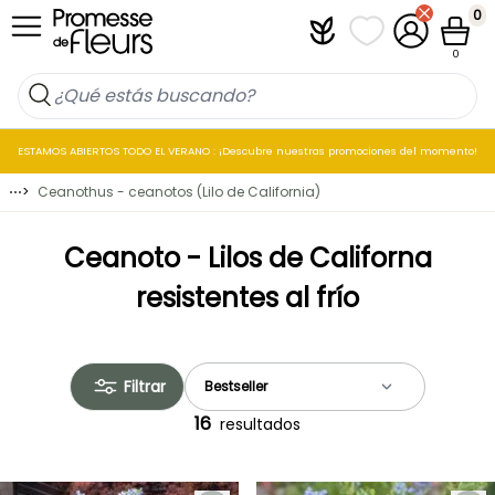
Ir al contenido
0
Plantfit
Mis listas de favo
Mi cuenta
Cesta
0
ESTAMOS ABIERTOS TODO EL VERANO : ¡Descubre nuestras promociones del momento!
⋯
>
Ceanothus - ceanotos (Lilo de California)
Ceanoto - Lilos de Californa
resistentes al frío
Filtrar
16
resultados