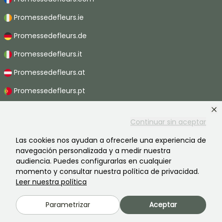
Promessedefleurs.ie
Promessedefleurs.de
Promessedefleurs.it
Promessedefleurs.at
Promessedefleurs.pt
Promessedefleurs.nl
Continuar sin aceptar
Promessedefleurs.be
Las cookies nos ayudan a ofrecerle una experiencia de
Promessedefleurs.ch
navegación personalizada y a medir nuestra
audiencia. Puedes configurarlas en cualquier
momento y consultar nuestra política de privacidad.
Leer nuestra política
2026 ©Promesse de fleurs - Todos derechos reservados.
Información legal
-
Términos y condiciones
-
Política de privacidad
Parametrizar
Aceptar
Promesse de fleurs, una empresa familiar al servicio de todos los
jardineros.