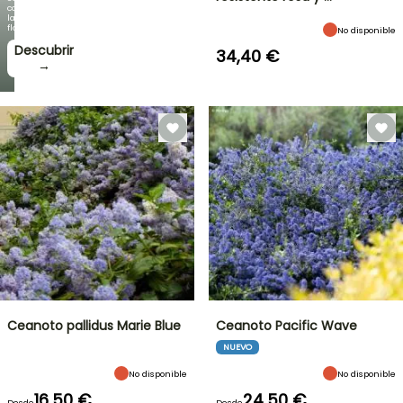
como
la
floración!
No disponible
Descubrir
34,40 €
→
Ceanoto pallidus Marie Blue
Ceanoto Pacific Wave
NUEVO
No disponible
No disponible
16,50 €
24,50 €
Desde
Desde