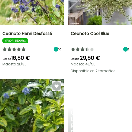
Ceanoto Henri Desfossé
Ceanoto Cool Blue
VALOR SEGURO
10
3
16,50 €
29,50 €
Desde
Desde
Maceta 2L/3L
Maceta 4L/5L
Disponible en 2 tamaños
CREA
UN
RINCÓN