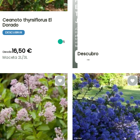
FRESCO
EN
TU
Ceanoto thyrsiflorus El
JARDÍN
Dorado
¡Con
nuestras
DESCUBRIR
plantas
trepadoras
5
más
bonitas!
16,50 €
Desde
Descubro
Maceta 2L/3L
→