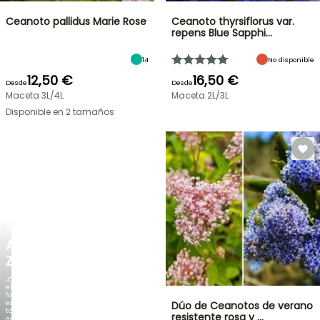
Ceanoto pallidus Marie Rose
Ceanoto thyrsiflorus var.
repens Blue Sapphi…
14
No disponible
12,50 €
16,50 €
Desde
Desde
Maceta 3L/4L
Maceta 2L/3L
Disponible en 2 tamaños
NUEVO
AGAPANTHUS
ZAMBEZI
¡Cuando
el
follaje
es
Dúo de Ceanotos de verano
tan
resistente rosa y …
espectacular