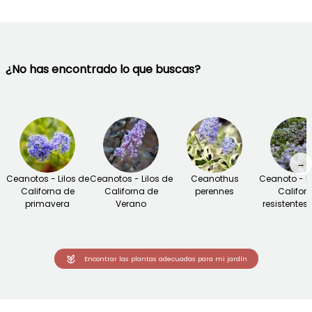
¿No has encontrado lo que buscas?
→
Ceanotos - Lilos de
Ceanotos - Lilos de
Ceanothus
Ceanoto - Li
Californa de
Californa de
perennes
Califor
primavera
Verano
resistentes a
Encontrar las plantas adecuadas para mi jardín