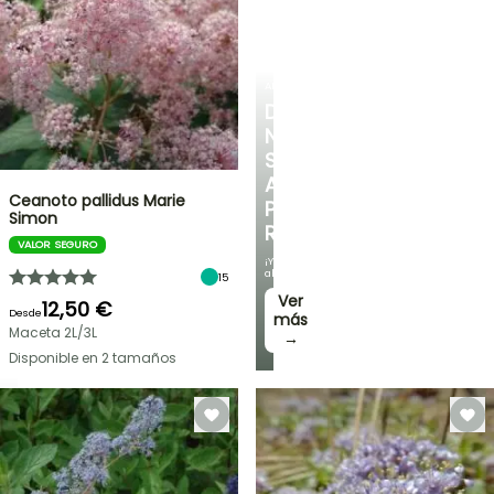
ARBUSTOS
DESCUBRE
NUESTRA
SELECCIÓN
A
Ceanoto pallidus Marie
PRECIOS
Simon
REDUCIDOS
VALOR SEGURO
¡Y
ahorra!
15
Ver
12,50 €
Desde
más
Maceta 2L/3L
→
Disponible en 2 tamaños
OFERTA
RELÁMPAGO
¡HASTA
UN
30