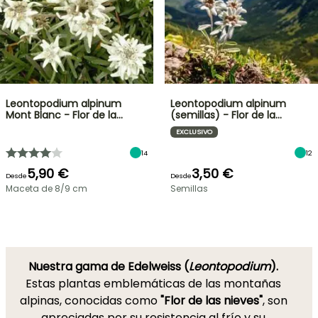
Leontopodium alpinum
Leontopodium alpinum
Mont Blanc - Flor de la…
(semillas) - Flor de la…
EXCLUSIVO
14
12
5,90 €
3,50 €
Desde
Desde
Maceta de 8/9 cm
Semillas
Nuestra gama de Edelweiss (
Leontopodium
).
Estas plantas emblemáticas de las montañas
alpinas, conocidas como
"Flor de las nieves"
, son
apreciadas por su resistencia al frío y su