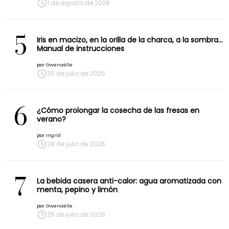
1 de agosto de 2026
5
Iris en macizo, en la orilla de la charca, a la sombra…
Manual de instrucciones
por
Gwenaëlle
30 de julio de 2026
6
¿Cómo prolongar la cosecha de las fresas en
verano?
por
Ingrid
28 de julio de 2026
7
La bebida casera anti-calor: agua aromatizada con
menta, pepino y limón
por
Gwenaëlle
25 de julio de 2026