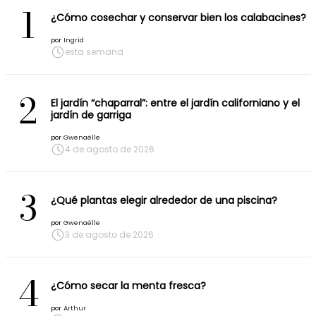
1
¿Cómo cosechar y conservar bien los calabacines?
por
Ingrid
esta semana
2
El jardín “chaparral”: entre el jardín californiano y el
jardín de garriga
por
Gwenaëlle
4 de agosto de 2026
3
¿Qué plantas elegir alrededor de una piscina?
por
Gwenaëlle
3 de agosto de 2026
4
¿Cómo secar la menta fresca?
por
Arthur