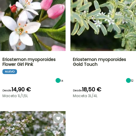
Eriostemon myoporoides
Eriostemon myoporoides
Flower Girl Pink
Gold Touch
NUEVO
14
12
14,90 €
18,50 €
Desde
Desde
Maceta 1L/1,5L
Maceta 3L/4L