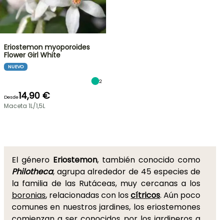
Eriostemon myoporoides
Flower Girl White
NUEVO
2
14,90 €
Desde
Maceta 1L/1,5L
El género
Eriostemon
, también conocido como
Philotheca
, agrupa alrededor de 45 especies de
la familia de las Rutáceas, muy cercanas a los
boronias
, relacionadas con los
cítricos
. Aún poco
comunes en nuestros jardines, los eriostemones
comienzan a ser conocidos por los jardineros a