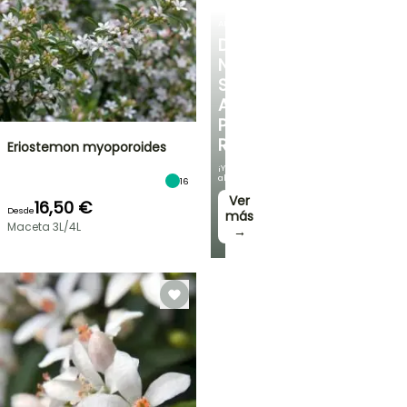
ARBUSTOS
DESCUBRE
NUESTRA
SELECCIÓN
A
PRECIOS
REDUCIDOS
Eriostemon myoporoides
¡Y
ahorra!
16
Ver
16,50 €
Desde
más
Maceta 3L/4L
→