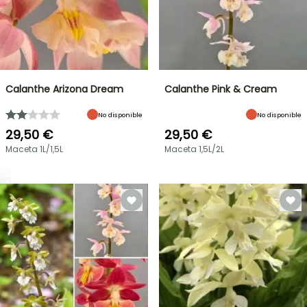
Calanthe Arizona Dream
Calanthe Pink & Cream
No disponible
No disponible
29,50 €
29,50 €
Maceta 1L/1,5L
Maceta 1,5L/2L
OFERTA
RELÁMPAGO
¡HASTA
UN
30
%
BULBOS
DE
DE
PRIMAVERA
DESCUENTO
NOVEDADES
EN
IRIS
UNA