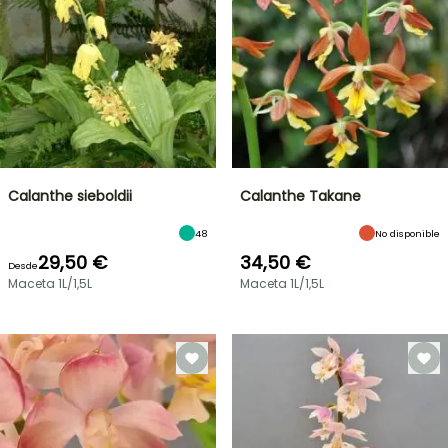
Calanthe sieboldii
Calanthe Takane
48
No disponible
29,50 €
34,50 €
Desde
Maceta 1L/1,5L
Maceta 1L/1,5L