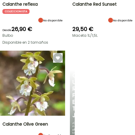
Calanthe reflexa
Calanthe Red Sunset
COLECCIONISTA
No disponible
No disponible
26,90 €
29,50 €
Desde
Bulbo
Maceta 1L/1,5L
Disponible en 2 tamaños
CREA
UN
RINCÓN
FRESCO
EN
TU
JARDÍN
¡Con
Calanthe Olive Green
nuestras
plantas
trepadoras