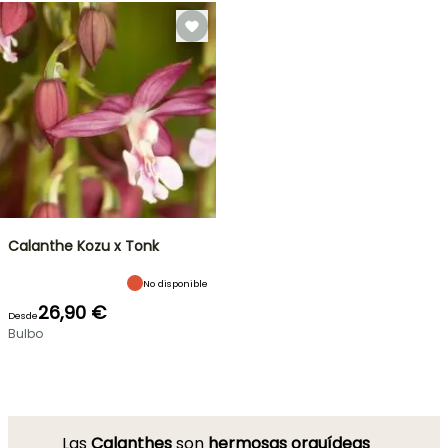
Calanthe Kozu x Tonk
No disponible
26,90 €
Desde
Bulbo
Las
Calanthes
son
hermosas
orquídeas