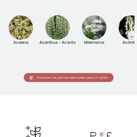
→
Acaena
Acanthus - Acanto
Milenrama
Acónit
Encontrar las plantas adecuadas para mi jardín