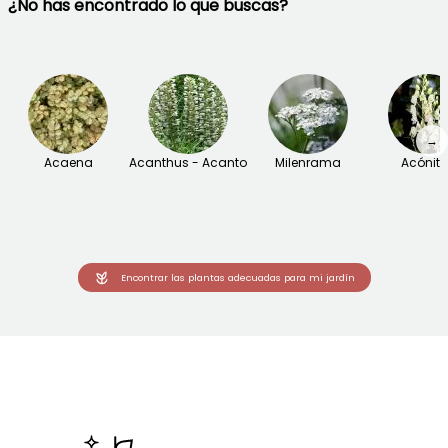
¿No has encontrado lo que buscas?
→
Acaena
Acanthus - Acanto
Milenrama
Acónit
Encontrar las plantas adecuadas para mi jardín