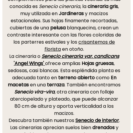
conocida es
Senecio cineraria
, la
cineraria gris
,
muy utilizada en
Jardineras
y macizos
estacionales. Sus hojas finamente recortadas,
cubiertas de una
pelusa
blanquecina, crean un
contraste interesante con las flores coloridas de
los parterres estivales y los
crisantemos de
florista
en otoño.
La cineraria o
Senecio cineraria var. candicans
'Angel Wings'
ofrece amplias
Hojas gruesas
,
sedosas, casi blancas. Esta espléndida planta es
adecuada tanto en
terreno abierto
como
En
macetas
en una
terraza
. También encontramos
Senecio vira-vira
, otra cineraria con follaje
aterciopelado y plateado, que puede alcanzar
80 cm de altura y aporta verticalidad a los
macizos.
Descubra también nuestros
Senecio de interior
.
Las cinerarias aprecian suelos bien
drenados
y