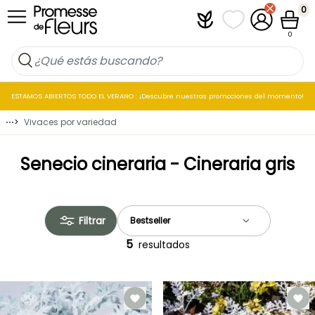
Ir al contenido
0
Plantfit
Mis listas de favo
Mi cuenta
Cesta
0
ESTAMOS ABIERTOS TODO EL VERANO : ¡Descubre nuestras promociones del momento!
⋯
>
Vivaces por variedad
Senecio cineraria - Cineraria gris
Filtrar
5
resultados