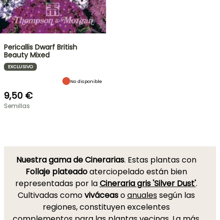
Pericallis Dwarf British
Beauty Mixed
EXCLUSIVO
No disponible
9,50 €
Semillas
Nuestra gama de Cinerarias
. Estas plantas con
Follaje plateado
aterciopelado están bien
representadas por la
Cineraria gris 'Silver Dust'
.
Cultivadas como
viváceas
o
anuales
según las
regiones, constituyen excelentes
complementos para las plantas vecinas. La más