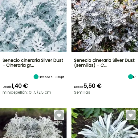
Senecio cineraria Silver Dust
Senecio cineraria Silver Dust
- Cineraria gr…
(semillas) - C…
Enviado el 8 sept
17
1,40 €
5,50 €
Desde
Desde
minicepellón: Ø 1,5/2,5 cm
Semillas