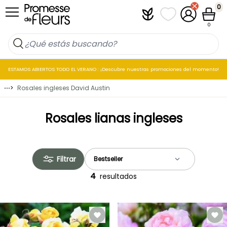
Ir al contenido
0
Plantfit
Mis listas de favo
Mi cuenta
Cesta
0
ESTAMOS ABIERTOS TODO EL VERANO : ¡Descubre nuestras promociones del momento!
⋯
>
Rosales ingleses David Austin
Rosales lianas ingleses
Filtrar
4
resultados