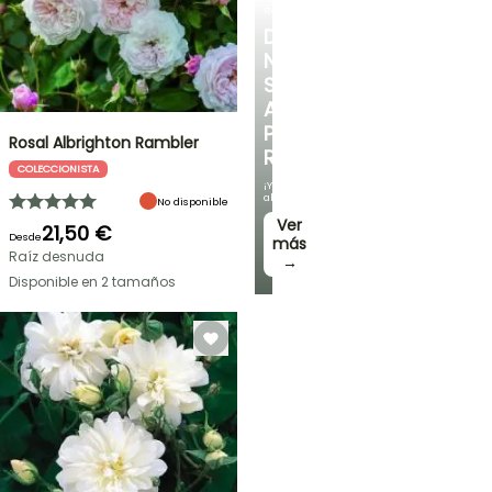
ROSALES
DESCUBRE
NUESTRA
SELECCIÓN
A
PRECIOS
Rosal Albrighton Rambler
REDUCIDOS
COLECCIONISTA
¡Y
ahorra!
No disponible
Ver
21,50 €
Desde
más
Raíz desnuda
→
Disponible en 2 tamaños