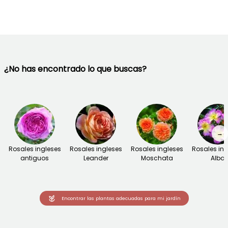
¿No has encontrado lo que buscas?
→
Rosales ingleses
Rosales ingleses
Rosales ingleses
Rosales ing
antiguos
Leander
Moschata
Alba
Encontrar las plantas adecuadas para mi jardín