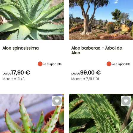
Aloe spinosissima
Aloe barberae - Árbol de
Aloe
No disponible
No disponible
17,90 €
99,00 €
Desde
Desde
Maceta 2L/3L
Maceta 7,5L/10L