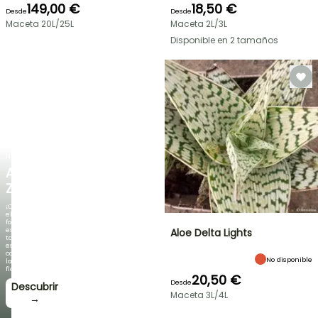
149,00 €
18,50 €
Desde
Desde
Maceta 20L/25L
Maceta 2L/3L
Disponible en 2 tamaños
NUEVO
AGAPANTHUS
ZAMBEZI
¡Cuando
el
follaje
es
Aloe Delta Lights
tan
espectacular
como
No disponible
la
floración!
20,50 €
Desde
Descubrir
Maceta 3L/4L
→