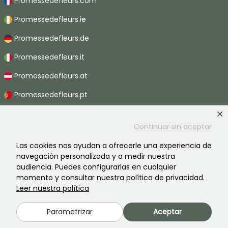
Promessedefleurs.com
Promessedefleurs.ie
Promessedefleurs.de
Promessedefleurs.it
Promessedefleurs.at
Promessedefleurs.pt
Promessedefleurs.nl
Continuar sin aceptar
Promessedefleurs.be
Las cookies nos ayudan a ofrecerle una experiencia de
Promessedefleurs.ch
navegación personalizada y a medir nuestra
audiencia. Puedes configurarlas en cualquier
momento y consultar nuestra política de privacidad.
Leer nuestra política
2026 ©Promesse de fleurs - Todos derechos reservados.
Información legal
-
Términos y condiciones
-
Política de privacidad
Parametrizar
Aceptar
Promesse de fleurs, una empresa familiar al servicio de todos los
jardineros.