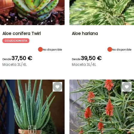
Aloe conifera Twirl
Aloe harlana
COLECCIONISTA
No disponible
No disponible
37,50 €
39,50 €
Desde
Desde
Maceta 3L/4L
Maceta 3L/4L