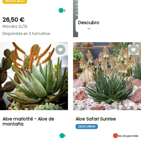
nuestras
PRECIO BAJO
plantas
trepadoras
3
más
bonitas!
26,50 €
Descubro
Maceta 2L/3L
→
Disponible en 3 tamaños
Aloe marlothii - Aloe de
Aloe Safari Sunrise
montaña
DESCUBRIR
1
No disponible