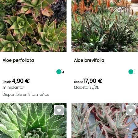
Aloe perfoliata
Aloe brevifolia
14
9
4,90 €
17,90 €
Desde
Desde
miniplanta
Maceta 2L/3L
Disponible en 2 tamaños