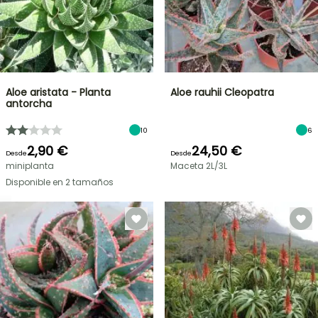
Aloe aristata - Planta
Aloe rauhii Cleopatra
antorcha
10
6
2,90 €
24,50 €
Desde
Desde
miniplanta
Maceta 2L/3L
Disponible en 2 tamaños
OFERTA
RELÁMPAGO
¡HASTA
UN
30
%
BULBOS
DE
DE
PRIMAVERA
DESCUENTO
NOVEDADES