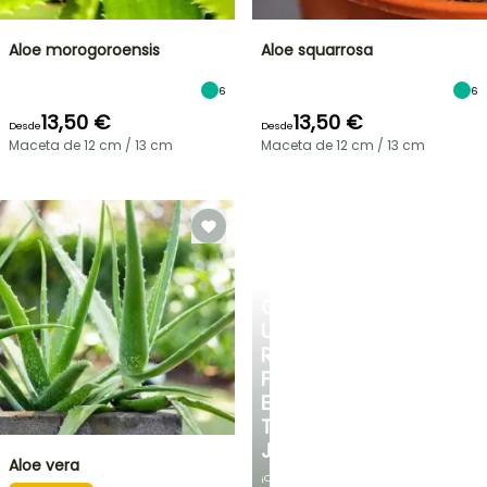
Aloe morogoroensis
Aloe squarrosa
6
6
13,50 €
13,50 €
Desde
Desde
Maceta de 12 cm / 13 cm
Maceta de 12 cm / 13 cm
CREA
UN
RINCÓN
FRESCO
EN
TU
JARDÍN
Aloe vera
¡Con