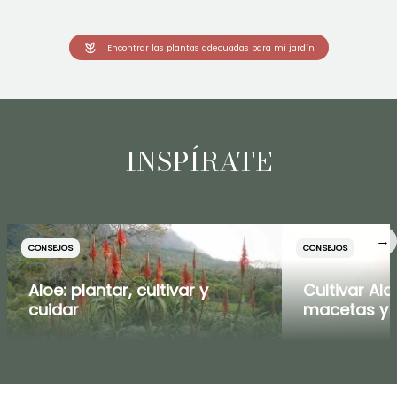
Encontrar las plantas adecuadas para mi jardín
INSPÍRATE
→
CONSEJOS
CONSEJOS
Aloe: plantar, cultivar y
Cultivar Alo
cuidar
macetas y c