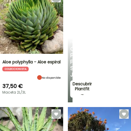
PLANTFIT
CONSEJOS
PERSONALIZADOS
PARA
Aloe polyphylla - Aloe espiral
SU
COLECCIONISTA
JARDÍN
No disponible
Descubrir
37,50 €
Plantfit
Maceta 2L/3L
→