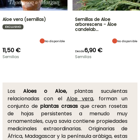
Aloe vera (semillas)
Semillas de Aloe
arborescens - Áloe
EXCLUSIVO
candelab…
No disponible
No disponible
11,50 €
6,90 €
Desde
Semillas
Semillas
Los
Aloes o Aloe,
plantas suculentas
relacionadas con el
Aloe vera
, forman un
conjunto de
plantas crasas
que crean rosetas
de hojas persistentes a menudo muy
ornamentales, cuya savia contiene propiedades
medicinales extraordinarias. Originarias de
África, Madagascar y la península arábiga, estas