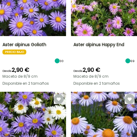
Aster alpinus Goliath
Aster alpinus Happy End
PRECIO BAJO
30
69
2,90 €
2,90 €
Desde
Desde
Maceta de 8/9 cm
Maceta de 8/9 cm
Disponible en 2 tamaños
Disponible en 2 tamaños
OFERTA
RELÁMPAGO
¡HASTA
UN
30
%
BULBOS
DE
DE