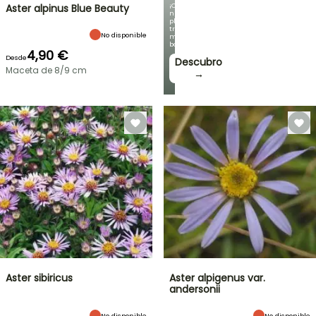
¡Con
Aster alpinus Blue Beauty
nuestras
plantas
trepadoras
No disponible
más
bonitas!
4,90 €
Desde
Descubro
Maceta de 8/9 cm
→
Aster sibiricus
Aster alpigenus var.
andersonii
No disponible
No disponible