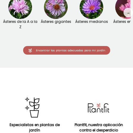
→
Ásteres de la A a la
Ásteres gigantes
Ásteres medianos
Ásteres e
Z
Encontrar las plantas adecuadas para mi jardín
Especialistas en plantas de
Plantfit, nuestra aplicación
jardín
contra el desperdicio