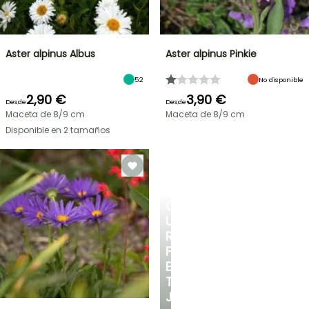
Aster alpinus Albus
Aster alpinus Pinkie
52
No disponible
2,90 €
3,90 €
Desde
Desde
Maceta de 8/9 cm
Maceta de 8/9 cm
Disponible en 2 tamaños
CREA
UN
RINCÓN
FRESCO
EN
TU
JARDÍN