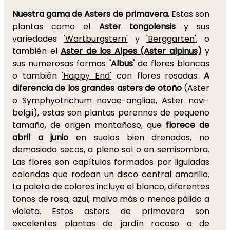
Nuestra gama de Asters de primavera.
Estas son
plantas como el
Aster tongolensis
y sus
variedades
'Wartburgstern'
y
'Berggarten'
, o
también el
Aster de los Alpes (Aster alpinus)
y
sus numerosas formas
'Albus'
de flores blancas
o también
'Happy End'
con flores rosadas.
A
diferencia de los grandes asters de otoño
(Aster
o Symphyotrichum novae-angliae, Aster novi-
belgii), estas son plantas perennes de pequeño
tamaño, de origen montañoso, que
florece de
abril a junio
en suelos bien drenados, no
demasiado secos, a pleno sol o en semisombra.
Las flores son capítulos formados por liguladas
coloridas que rodean un disco central amarillo.
La paleta de colores incluye el blanco, diferentes
tonos de rosa, azul, malva más o menos pálido a
violeta. Estos asters de primavera son
excelentes plantas de jardín rocoso o de